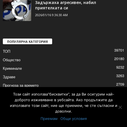
Задържаха агресивен, набил
приятелката си
2026/01/16 9:36:30 AM
ПОПУЛЯРНА КАТЕГОРИЯ
39701
ТОП
20180
Общество
9232
Криминале
3263
Здраве
2709
Прогноза за времето
2528
Политика
Този сайт използва"бисквитки", за да Ви осигурим най-
доброто изживяване в уебсайта. Ако продължите да
2525
Култура
използвате този сайт, ние ще приемем, че сте съгласни и
доволни.
Приемам
Общи условия