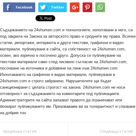
Facebook
Twitter
Съдържанието на 24shumen.com и технологиите, използвани в него, са
под закрила на Закона за авторското право и сродните му права. Всички
статии, репортажи, интервюта и други текстови, графични и видео
материали, публикувани в сайта, са собственост на 24shumen.com,
освен, ако изрично е посочено друго. Допуска се публикуване на
текстови материали само след писмено съгласие на 24shumen.com,
посочване на източника и добавяне на линк към 24shumen.com.
Използването на графични и видео материали, публикувани в
24shumen.com е строго забранено. Нарушителите ще бъдат
санкционирани с цялата строгост на закона. 24shumen.com не носи
отговорност за съдържанието на коментарите под публикациите.
Администраторите на сайта запазват правото да ограничават или
блокират публикуването им. Призоваваме ви за толерантност и спазване
на добрия тон.
предишна статия
Следваща статия