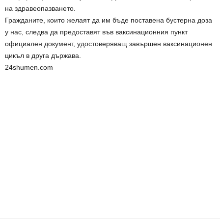
на здравеопазването.
Гражданите, които желаят да им бъде поставена бустерна доза
у нас, следва да предоставят във ваксинационния пункт
официален документ, удостоверяващ завършен ваксинационен
цикъл в друга държава.
24shumen.com