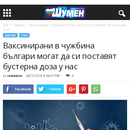
дом
Здраве
Ваксинирани в чужбина българи могат да си поставят бустерна доза
у нас
ЗДРАВЕ
ТОП
Ваксинирани в чужбина
българи могат да си поставят
бустерна доза у нас
от
redaktor
-
2021/12/19 4:56:07 PM
0
Facebook
Twitter