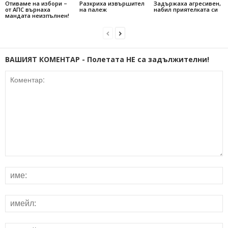
Отиваме на избори –
Разкриха извършител
Задържаха агресивен,
от АПС върнаха
на палеж
набил приятелката си
мандата неизпълнен!
ВАШИЯТ КОМЕНТАР - Полетата НЕ са задължителни!