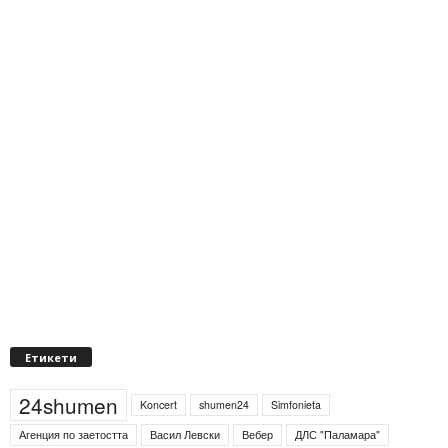
Етикети
24shumen
Koncert
shumen24
Simfonieta
Агенция по заетостта
Васил Левски
Вебер
ДЛС "Паламара"