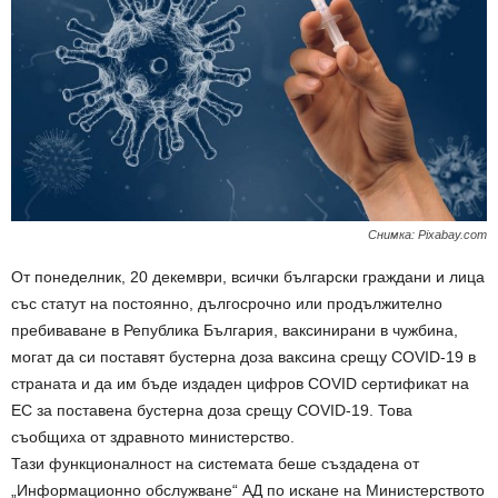
Снимка: Pixabay.com
От понеделник, 20 декември, всички български граждани и лица
със статут на постоянно, дългосрочно или продължително
пребиваване в Република България, ваксинирани в чужбина,
могат да си поставят бустерна доза ваксина срещу COVID-19 в
страната и да им бъде издаден цифров COVID сертификат на
ЕС за поставена бустерна доза срещу COVID-19. Това
съобщиха от здравното министерство.
Тази функционалност на системата беше създадена от
„Информационно обслужване“ АД по искане на Министерството