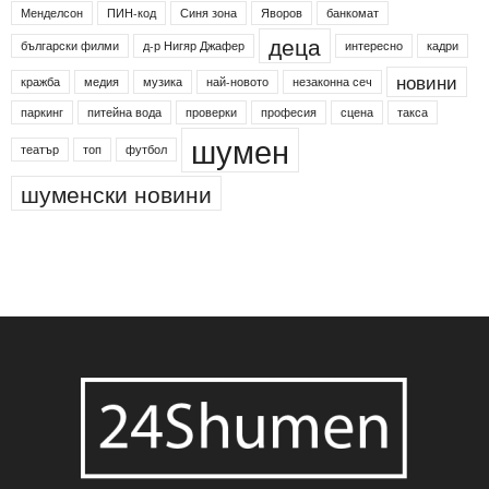
Менделсон
ПИН-код
Синя зона
Яворов
банкомат
деца
български филми
д-р Нигяр Джафер
интересно
кадри
новини
кражба
медия
музика
най-новото
незаконна сеч
паркинг
питейна вода
проверки
професия
сцена
такса
шумен
театър
топ
футбол
шуменски новини