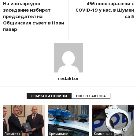
На извънредно
456 новозаразени с
заседание избират
COVID-19 у нас, в Шумен
председател на
са 5
Общинския съвет в Нови
пазар
redaktor
СВЪРЗАНИ НОВИНИ
ОЩЕ ОТ АВТОРА
Политика
Криминале
Криминале