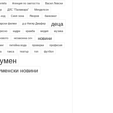
onieta
Агенция по заетостта
Васил Левски
ер
ДЛС "Паламара"
Менделсон
-код
Синя зона
Яворов
банкомат
деца
арски филми
д-р Нигяр Джафер
ресно
кадри
кражба
медия
музика
новини
новото
незаконна сеч
инг
питейна вода
проверки
професия
а
такса
театър
топ
футбол
умен
менски новини