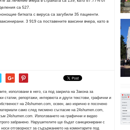
те за лечение вчера в страната са 139, като 87.77% от
деления са 527.
нонощие битката с вируса са загубили 35 пациенти.
аксинирани. 3 919 са поставените ваксини вчера, като в
е, използвани в него, са под закрила на Закона за
ки статии, репортажи, интервюта и други текстови, графични и
обственост на 24shumen.com, освен, ако изрично е посочено
 материали само след писмено съгласие на 24shumen.com,
 към 24shumen.com. Използването на графични и видео
трого забранено. Нарушителите ще бъдат санкционирани с
е носи отговорност за съдържанието на коментарите под