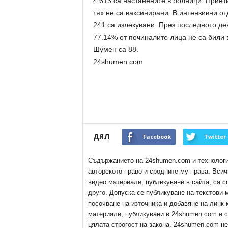
4 613 са настанените в болници. Приети
тях не са ваксинирани. В интензивни от
241 са излекувани. През последното де
77.14% от починалите лица не са били в
Шумен са 88.
24shumen.com
ДЯЛ
Facebook
Twitter
Съдържанието на 24shumen.com и технологиит
авторското право и сродните му права. Всич
видео материали, публикувани в сайта, са с
друго. Допуска се публикуване на текстови
посочване на източника и добавяне на линк
материали, публикувани в 24shumen.com е с
цялата строгост на закона. 24shumen.com н