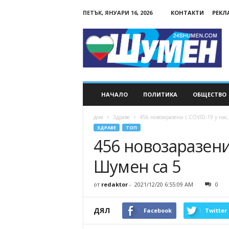
ПЕТЪК, ЯНУАРИ 16, 2026
КОНТАКТИ
РЕКЛ
24Shumen.COM
НАЧАЛО
ПОЛИТИКА
ОБЩЕСТВО
дом
Здраве
456 новозаразени с COVID-19 у нас,
ЗДРАВЕ
ТОП
456 новозаразени 
Шумен са 5
от
redaktor
-
2021/12/20 6:55:09 AM
0
ДЯЛ
Facebook
Twitter