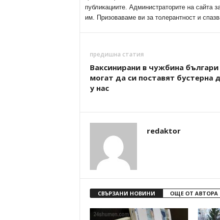
публикациите. Администраторите на сайта з
им. Призоваваме ви за толерантност и спазв
предишна статия
Ваксинирани в чужбина българи
могат да си поставят бустерна 
у нас
redaktor
СВЪРЗАНИ НОВИНИ
ОЩЕ ОТ АВТОРА