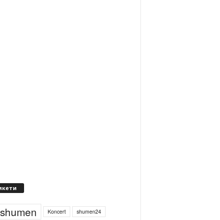
икети
4shumen
Koncert
shumen24