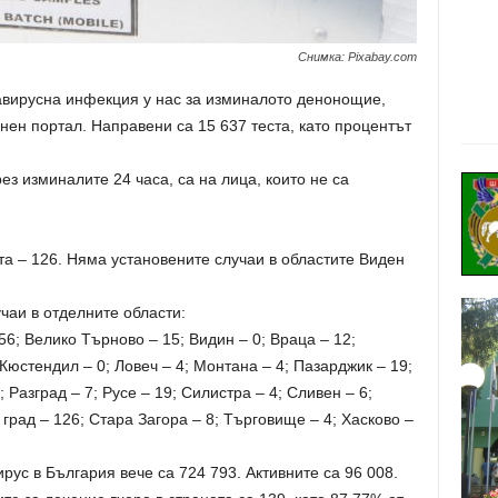
Снимка: Рixabay.com
авирусна инфекция у нас за изминалото денонощие,
ен портал. Направени са 15 637 теста, като процентът
ез изминалите 24 часа, са на лица, които не са
а – 126. Няма установените случаи в областите Виден
чаи в отделните области:
56; Велико Търново – 15; Видин – 0; Враца – 12;
 Кюстендил – 0; Ловеч – 4; Монтана – 4; Пазарджик – 19;
 Разград – 7; Русе – 19; Силистра – 4; Сливен – 6;
град – 126; Стара Загора – 8; Търговище – 4; Хасково –
ус в България вече са 724 793. Активните са 96 008.