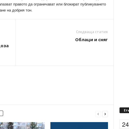
апазват правото да ограничават или блокират публикуването
ане на добрия тон.
Следваща статия
Облаци и сняг
доза
Ет
2