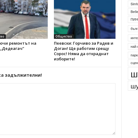
Simf
Веб
ПИН
бълг
во
Общество
инте
ючи ремонтът на
Пеевски: Горчиво за Радев и
най-
 „Дедеагач“
Доган! Ще работим срещу
Сорос! Няма да откраднат
парк
изборите!
сцен
ш
са задължителни!
шу