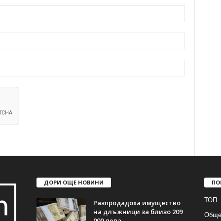
ДОРИ ОЩЕ НОВИНИ
ПО
ТОП
Разпродадоха имущество
на длъжници за близо 209
Обще
000 лева