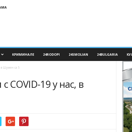
АМА
КРИМИНАЛЕ
24RODOPI
24SMOLIAN
24BULGARIA
КУ
 в Шумен са 5
с COVID-19 у нас, в