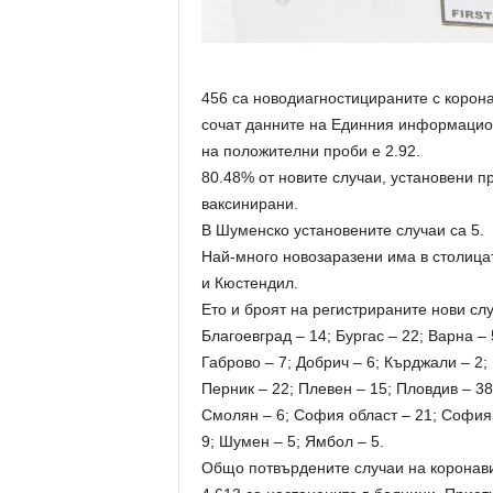
456 са новодиагностицираните с корон
сочат данните на Единния информацион
на положителни проби е 2.92.
80.48% от новите случаи, установени пр
ваксинирани.
В Шуменско установените случаи са 5.
Най-много новозаразени има в столицат
и Кюстендил.
Ето и броят на регистрираните нови слу
Благоевград – 14; Бургас – 22; Варна – 
Габрово – 7; Добрич – 6; Кърджали – 2;
Перник – 22; Плевен – 15; Пловдив – 38;
Смолян – 6; София област – 21; София 
9; Шумен – 5; Ямбол – 5.
Общо потвърдените случаи на коронавир