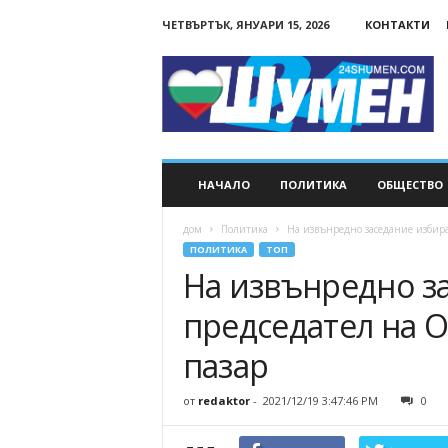
ЧЕТВЪРТЪК, ЯНУАРИ 15, 2026
КОНТАКТИ
24Shumen.COM
НАЧАЛО
ПОЛИТИКА
ОБЩЕСТВО
дом
Политика
На извънредно заседание избира
ПОЛИТИКА
ТОП
На извънредно з
председател на 
пазар
от
redaktor
-
2021/12/19 3:47:46 PM
0