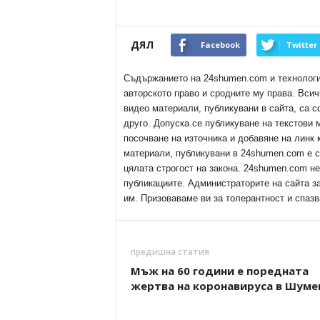
ДЯЛ
Facebook
Twitter
Съдържанието на 24shumen.com и технологиит
авторското право и сродните му права. Всич
видео материали, публикувани в сайта, са с
друго. Допуска се публикуване на текстови
посочване на източника и добавяне на линк
материали, публикувани в 24shumen.com е с
цялата строгост на закона. 24shumen.com н
публикациите. Администраторите на сайта з
им. Призоваваме ви за толерантност и спазв
предишна статия
Мъж на 60 години е поредната
жертва на коронавируса в Шуме