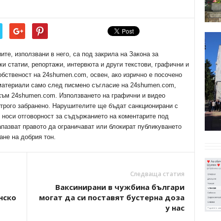
е, използвани в него, са под закрила на Закона за
ки статии, репортажи, интервюта и други текстови, графични и
обственост на 24shumen.com, освен, ако изрично е посочено
 материали само след писмено съгласие на 24shumen.com,
 към 24shumen.com. Използването на графични и видео
трого забранено. Нарушителите ще бъдат санкционирани с
е носи отговорност за съдържанието на коментарите под
апазват правото да ограничават или блокират публикуването
ане на добрия тон.
Следваща статия
Ваксинирани в чужбина българи
нско
могат да си поставят бустерна доза
у нас