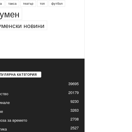
а
такса
театър
топ
футбол
умен
менски новини
ПУЛЯРНА КАТЕГОРИЯ
39695
20179
ство
9230
инале
3263
ве
2708
оза за времето
2527
тика