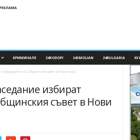
РЕКЛАМА
КРИМИНАЛЕ
24RODOPI
24SMOLIAN
24BULGARIA
КУ
т председател на Общинския съвет в Нови пазар
аседание избират
Общинския съвет в Нови