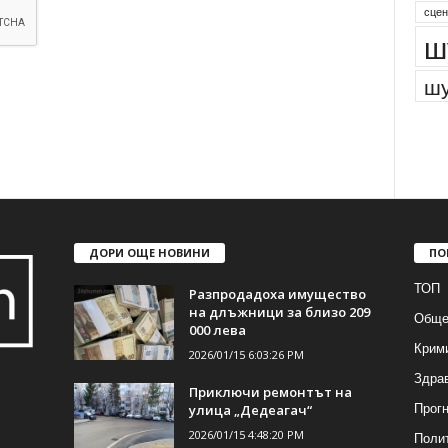
сцен
ш
шу
ДОРИ ОЩЕ НОВИНИ
ПО
ТОП
Разпродадоха имущество
на длъжници за близо 209
Обще
000 лева
Крим
2026/01/15 6:03:26 PM
Здра
Приключи ремонтът на
Прогн
улица „Дедеагач“
2026/01/15 4:48:20 PM
Поли