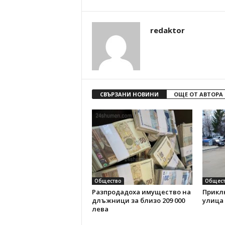
redaktor
СВЪРЗАНИ НОВИНИ
ОЩЕ ОТ АВТОРА
Общество
Общест
Разпродадоха имущество на
Прикл
длъжници за близо 209 000
улица
лева