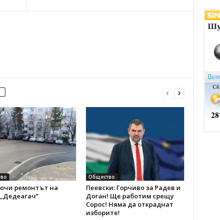
во
Общество
ючи ремонтът на
Пеевски: Горчиво за Радев и
 „Дедеагач“
Доган! Ще работим срещу
Сорос! Няма да откраднат
изборите!