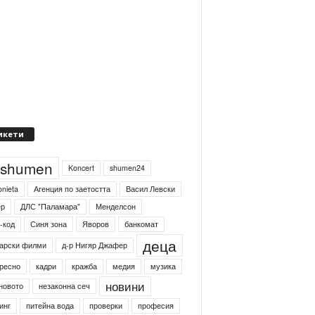
икети
4shumen
Koncert
shumen24
onieta
Агенция по заетостта
Васил Левски
ер
ДЛС "Паламара"
Менделсон
-код
Синя зона
Яворов
банкомат
деца
арски филми
д-р Нигяр Джафер
ресно
кадри
кражба
медия
музика
новини
новото
незаконна сеч
инг
питейна вода
проверки
професия