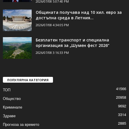
Калин Стоянов сезира OFAC: Демерджиев
оглавява МВР с повдигнато обвинение
за...
2026/07/08 5:07:40 PM
Общината получава над 10 хил. евро за
достъпна среда в Летния...
2026/07/08 4:34:05 PM
Безплатен транспорт и специална
организация за „Шумен фест 2026“
2026/07/08 3:16:33 PM
ПОПУЛЯРНА КАТЕГОРИЯ
41566
ТОП
20958
Общество