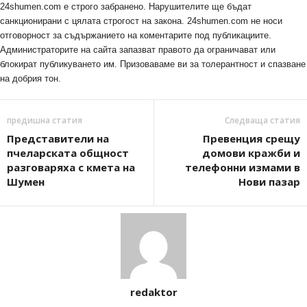
24shumen.com е строго забранено. Нарушителите ще бъдат
санкционирани с цялата строгост на закона. 24shumen.com не носи
отговорност за съдържанието на коментарите под публикациите.
Администраторите на сайта запазват правото да ограничават или
блокират публикуването им. Призоваваме ви за толерантност и спазване
на добрия тон.
предишна статия
Следваща статия
Представители на
Превенция срещу
пчеларската общност
домови кражби и
разговаряха с кмета на
телефонни измами в
Шумен
Нови пазар
redaktor