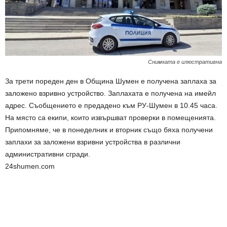
Снимката е илюстративна
За трети пореден ден в Община Шумен е получена заплаха за
заложено взривно устройство. Заплахата е получена на имейл
адрес. Съобщението е предадено към РУ-Шумен в 10.45 часа.
На място са екипи, които извършват проверки в помещенията.
Припомняме, че в понеделник и вторник също бяха получени
заплахи за заложени взривни устройства в различни
административни сгради.
24shumen.com