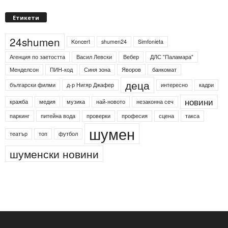
Етикети
24shumen
Koncert
shumen24
Simfonieta
Агенция по заетостта
Васил Левски
Вебер
ДЛС "Паламара"
Менделсон
ПИН-код
Синя зона
Яворов
банкомат
деца
български филми
д-р Нигяр Джафер
интересно
кадри
новини
кражба
медия
музика
най-новото
незаконна сеч
паркинг
питейна вода
проверки
професия
сцена
такса
шумен
театър
топ
футбол
шуменски новини