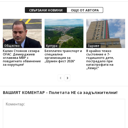
СВЪРЗАНИ НОВИНИ
ОЩЕ ОТ АВТОРА
Общество
Култура
Здраве
Калин Стоянов сезира
Безплатен транспорт и
В крайно тежко
OFAC: Демерджиев
специална
състояние е 7-
оглавява МВР с
организация за
годишното дете,
повдигнато обвинение
„Шумен фест 2026“
пострадало при
за корупция!
катастрофата на
„Хемус“
ВАШИЯТ КОМЕНТАР - Полетата НЕ са задължителни!