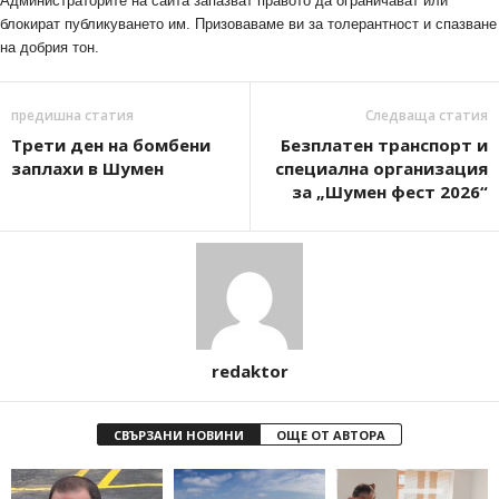
Администраторите на сайта запазват правото да ограничават или
блокират публикуването им. Призоваваме ви за толерантност и спазване
на добрия тон.
предишна статия
Следваща статия
Трети ден на бомбени
Безплатен транспорт и
заплахи в Шумен
специална организация
за „Шумен фест 2026“
redaktor
СВЪРЗАНИ НОВИНИ
ОЩЕ ОТ АВТОРА