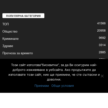
ПОПУЛЯРНА КАТЕГОРИЯ
41566
ТОП
20958
Общество
9692
Криминале
3314
Здраве
2885
Прогноза за времето
2701
Политика
Този сайт използва"бисквитки", за да Ви осигурим най-
2695
Култура
доброто изживяване в уебсайта. Ако продължите да
използвате този сайт, ние ще приемем, че сте съгласни и
доволни.
Приемам
Общи условия
Тарифа за избори на депутати за Народно събрание - 19 април 2026 г.
Контакти
Реклама
© © 2017 24Shumen.COM. Изработка и поддръжка от
Timag.EU
и
CHOCHEV TEAM