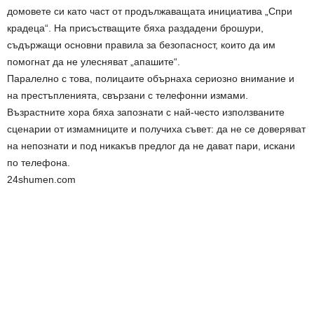
домовете си като част от продължаващата инициатива „Спри
крадеца“. На присъстващите бяха раздадени брошури,
съдържащи основни правила за безопасност, които да им
помогнат да не улесняват „апашите“.
Паралелно с това, полицаите обърнаха сериозно внимание и
на престъпленията, свързани с телефонни измами.
Възрастните хора бяха запознати с най-често използваните
сценарии от измамниците и получиха съвет: да не се доверяват
на непознати и под никакъв предлог да не дават пари, искани
по телефона.
24shumen.com