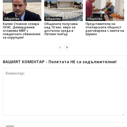
Общество
Общество
Общество
Калин Стоянов сезира
Общината получава
Представители на
OFAC: Демерджиев
над 10 хил. евро за
пчеларската общност
оглавява МВР с
достъпна среда в
разговаряха с кмета на
повдигнато обвинение
Летния театър
Шумен
за корупция!
ВАШИЯТ КОМЕНТАР - Полетата НЕ са задължителни!