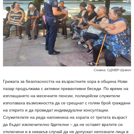
Снимка: ОДМВР-Шумен
Грижата за безопасността на възрастните хора в община Нови
пазар продължава с активни превантивни беседи. По време на
изплащането на месечните пенсии, полицейски служители
използваха възможността да се срещнат с голям брой граждани
на открито и да проведат индивидуални консултации.
Служителите на реда напомниха на хората от третата възраст
да бъдат изключително бдителни – да не оставят вратите си
отключени и в никакъв случай да не допускат непознати лица в