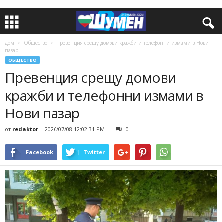
дом
Общество
Превенция срещу домови кражби и телефонни измами в Нови
пазар
ОБЩЕСТВО
Превенция срещу домови
кражби и телефонни измами в
Нови пазар
от
redaktor
-
2026/07/08 12:02:31 PM
0
Facebook
Twitter