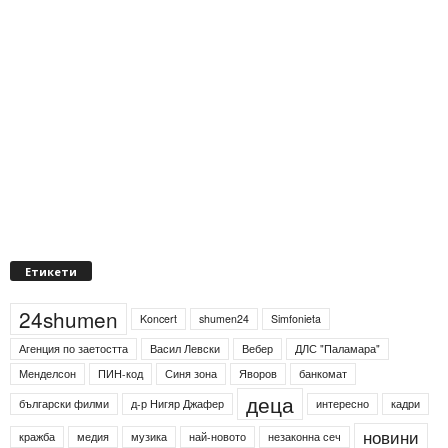
Етикети
24shumen
Koncert
shumen24
Simfonieta
Агенция по заетостта
Васил Левски
Вебер
ДЛС "Паламара"
Менделсон
ПИН-код
Синя зона
Яворов
банкомат
деца
български филми
д-р Нигяр Джафер
интересно
кадри
новини
кражба
медия
музика
най-новото
незаконна сеч