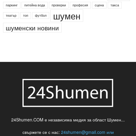
паркинг
питейна вода
проверки
професия
сцена
такса
шумен
театър
топ
футбол
шуменски новини
24Shumen.COM е независима медия за област Шумен...
свържете се с нас:
24shumen@gmail.com или