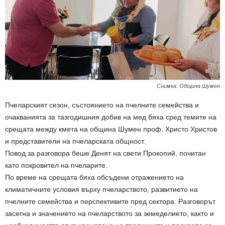
Снимка: Община Шумен
Пчеларският сезон, състоянието на пчелните семейства и
очакванията за тазгодишния добив на мед бяха сред темите на
срещата между кмета на община Шумен проф. Христо Христов
и представители на пчеларската общност.
Повод за разговора беше Денят на свети Прокопий, почитан
като покровител на пчеларите.
По време на срещата бяха обсъдени отражението на
климатичните условия върху пчеларството, развитието на
пчелните семейства и перспективите пред сектора. Разговорът
засегна и значението на пчеларството за земеделието, както и