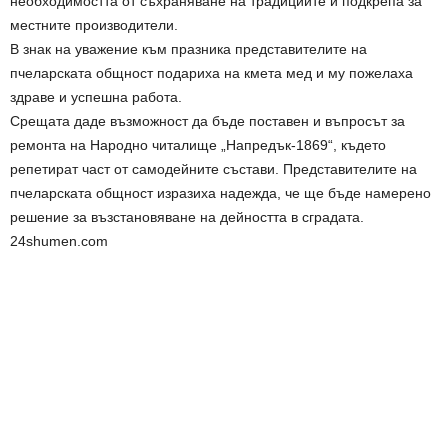
необходимостта от съхраняване на традициите и подкрепа за
местните производители.
В знак на уважение към празника представителите на
пчеларската общност подариха на кмета мед и му пожелаха
здраве и успешна работа.
Срещата даде възможност да бъде поставен и въпросът за
ремонта на Народно читалище „Напредък-1869“, където
репетират част от самодейните състави. Представителите на
пчеларската общност изразиха надежда, че ще бъде намерено
решение за възстановяване на дейността в сградата.
24shumen.com