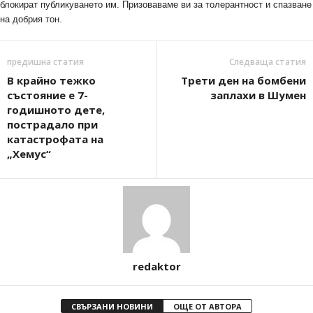
блокират публикуването им. Призоваваме ви за толерантност и спазване
на добрия тон.
предишна статия
Следваща статия
В крайно тежко
Трети ден на бомбени
състояние е 7-
заплахи в Шумен
годишното дете,
пострадало при
катастрофата на
„Хемус“
redaktor
СВЪРЗАНИ НОВИНИ
ОЩЕ ОТ АВТОРА