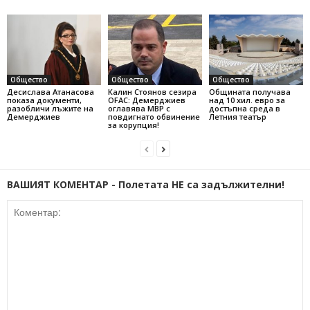
Общество
Общество
Общество
Десислава Атанасова
Калин Стоянов сезира
Общината получава
показа документи,
OFAC: Демерджиев
над 10 хил. евро за
разобличи лъжите на
оглавява МВР с
достъпна среда в
Демерджиев
повдигнато обвинение
Летния театър
за корупция!
ВАШИЯТ КОМЕНТАР - Полетата НЕ са задължителни!