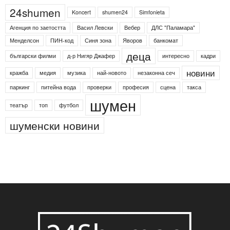
Етикети
24shumen
Koncert
shumen24
Simfonieta
Агенция по заетостта
Васил Левски
Вебер
ДЛС "Паламара"
Менделсон
ПИН-код
Синя зона
Яворов
банкомат
деца
български филми
д-р Нигяр Джафер
интересно
кадри
новини
кражба
медия
музика
най-новото
незаконна сеч
паркинг
питейна вода
проверки
професия
сцена
такса
шумен
театър
топ
футбол
шуменски новини