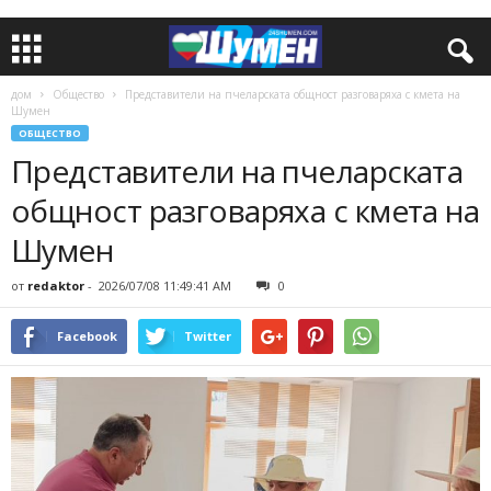
дом
Общество
Представители на пчеларската общност разговаряха с кмета на
Шумен
ОБЩЕСТВО
Представители на пчеларската
общност разговаряха с кмета на
Шумен
от
redaktor
-
2026/07/08 11:49:41 AM
0
Facebook
Twitter