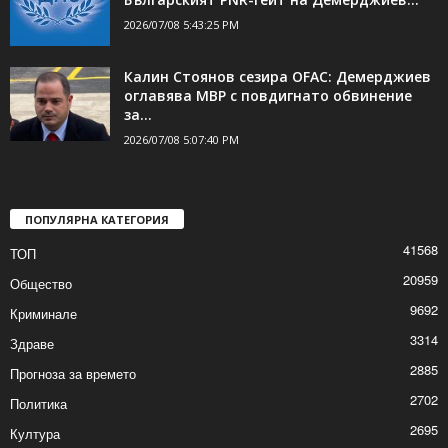
2026/07/08 8:22:58 PM
ДПС на сесията на ЕП в Страсбург:
Българският PNR-гейт на Демерджиев...
2026/07/08 5:43:25 PM
Калин Стоянов сезира OFAC: Демерджиев
оглавява МВР с повдигнато обвинение
за...
2026/07/08 5:07:40 PM
ПОПУЛЯРНА КАТЕГОРИЯ
41568
ТОП
20959
Общество
9692
Криминале
3314
Здраве