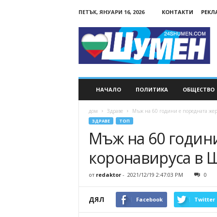
ПЕТЪК, ЯНУАРИ 16, 2026
КОНТАКТИ
РЕКЛ
24Shumen.COM
НАЧАЛО
ПОЛИТИКА
ОБЩЕСТВО
дом
Здраве
Мъж на 60 години е поредната жер
ЗДРАВЕ
ТОП
Мъж на 60 години
коронавируса в 
от
redaktor
-
2021/12/19 2:47:03 PM
0
ДЯЛ
Facebook
Twitter