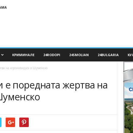
АМА
КРИМИНАЛЕ
24RODOPI
24SMOLIAN
24BULGARIA
КУ
тва на коронавируса в Шуменско
 е поредната жертва на
Шуменско