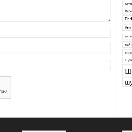
2
Simf
Веб
ПИН
бълг
инте
най-
парк
сцен
ш
шу