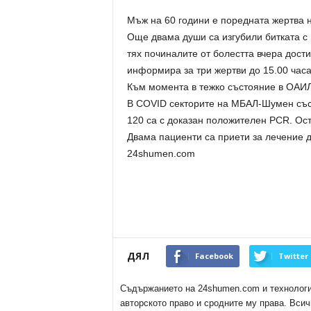
Мъж на 60 години е поредната жертва 
Още двама души са изгубили битката с 
тях починалите от болестта вчера дост
информира за три жертви до 15.00 часа
Към момента в тежко състояние в ОАИЛ
В COVID секторите на МБАЛ-Шумен със 
120 са с доказан положителен PCR. Ост
Двама пациенти са приети за лечение 
24shumen.com
ДЯЛ
Facebook
Twitter
Съдържанието на 24shumen.com и технологиит
авторското право и сродните му права. Всич