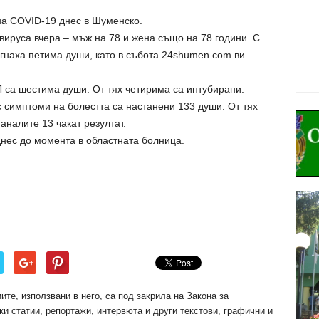
на COVID-19 днес в Шуменско.
вируса вчера – мъж на 78 и жена също на 78 години. С
игнаха петима души, като в събота 24shumen.com ви
.
 са шестима души. От тях четирима са интубирани.
симптоми на болестта са настанени 133 души. От тях
аналите 13 чакат резултат.
днес до момента в областната болница.
е, използвани в него, са под закрила на Закона за
ки статии, репортажи, интервюта и други текстови, графични и