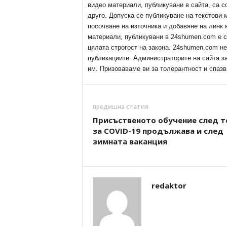
видео материали, публикувани в сайта, са с
друго. Допуска се публикуване на текстови
посочване на източника и добавяне на линк
материали, публикувани в 24shumen.com е с
цялата строгост на закона. 24shumen.com н
публикациите. Администраторите на сайта з
им. Призоваваме ви за толерантност и спазв
предишна статия
Присъственото обучение след т
за COVID-19 продължава и след
зимната ваканция
redaktor