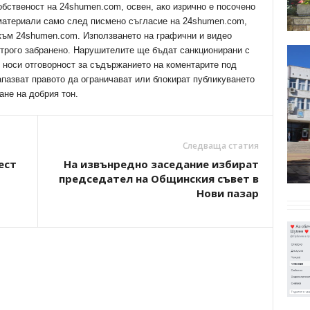
обственост на 24shumen.com, освен, ако изрично е посочено
 материали само след писмено съгласие на 24shumen.com,
 към 24shumen.com. Използването на графични и видео
трого забранено. Нарушителите ще бъдат санкционирани с
е носи отговорност за съдържанието на коментарите под
апазват правото да ограничават или блокират публикуването
ане на добрия тон.
Следваща статия
ест
На извънредно заседание избират
председател на Общинския съвет в
Нови пазар