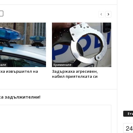
але
Криминале
иха извършител на
Задържаха агресивен,
набил приятелката си
са задължителни!
Ет