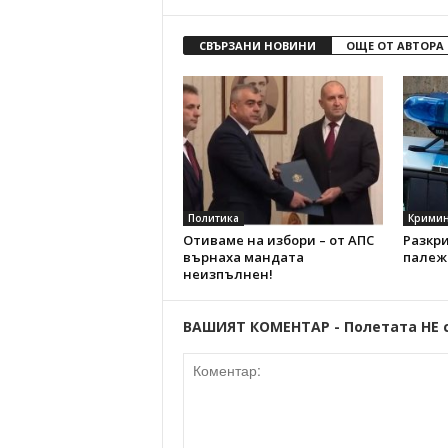
СВЪРЗАНИ НОВИНИ
ОЩЕ ОТ АВТОРА
Политика
Кримин
Отиваме на избори – от АПС
Разкр
върнаха мандата
палеж
неизпълнен!
ВАШИЯТ КОМЕНТАР - Полетата НЕ 