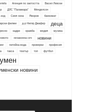
4shumen
Koncert
shumen24
onieta
Агенция по заетостта
Васил Левски
ер
ДЛС "Паламара"
Менделсон
-код
Синя зона
Яворов
банкомат
деца
арски филми
д-р Нигяр Джафер
ресно
кадри
кражба
медия
музика
новини
новото
незаконна сеч
инг
питейна вода
проверки
професия
а
такса
театър
топ
футбол
умен
менски новини