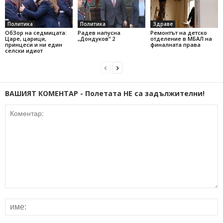
Политика
Политика
Здраве
ОбЗор на седмицата:
Радев напусна
Ремонтът на детско
Царе, царици,
„Дондуков“ 2
отделение в МБАЛ на
принцеси и ни един
финалната права
селски идиот
ВАШИЯТ КОМЕНТАР - Полетата НЕ са задължителни!