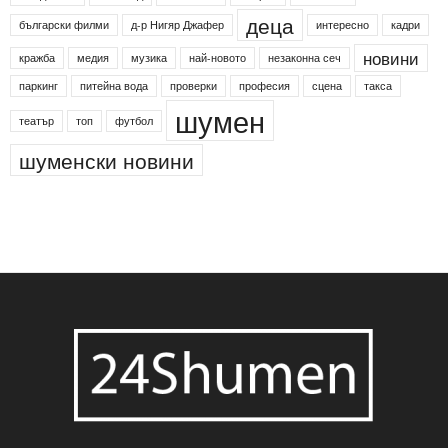
24shumen
Koncert
shumen24
Simfonieta
Агенция по заетостта
Васил Левски
Вебер
ДЛС "Паламара"
Менделсон
ПИН-код
Синя зона
Яворов
банкомат
деца
български филми
д-р Нигяр Джафер
интересно
кадри
новини
кражба
медия
музика
най-новото
незаконна сеч
паркинг
питейна вода
проверки
професия
сцена
такса
шумен
театър
топ
футбол
шуменски новини