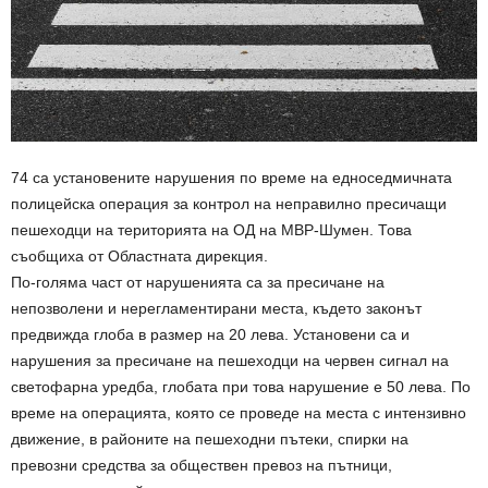
74 са установените нарушения по време на едноседмичната
полицейска операция за контрол на неправилно пресичащи
пешеходци на територията на ОД на МВР-Шумен. Това
съобщиха от Областната дирекция.
По-голяма част от нарушенията са за пресичане на
непозволени и нерегламентирани места, където законът
предвижда глоба в размер на 20 лева. Установени са и
нарушения за пресичане на пешеходци на червен сигнал на
светофарна уредба, глобата при това нарушение е 50 лева. По
време на операцията, която се проведе на места с интензивно
движение, в районите на пешеходни пътеки, спирки на
превозни средства за обществен превоз на пътници,