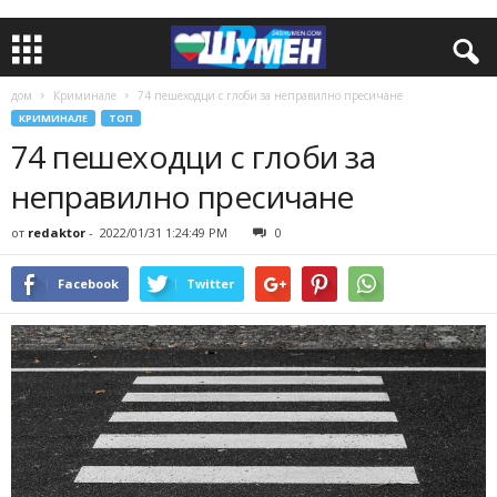
дом
Криминале
74 пешеходци с глоби за неправилно пресичане
КРИМИНАЛЕ
ТОП
74 пешеходци с глоби за
неправилно пресичане
от
redaktor
-
2022/01/31 1:24:49 PM
0
Facebook
Twitter