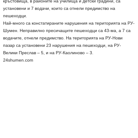
кръстовища, в районите на училища и детски градини, са
установени и 7 водачи, които са отнели предимство на
пешеходци.
Най-много са констатираните нарушения на територията на РУ-
Шумен. Неправилно пресичащите пешеходци са 43-ма, а 7 са
водачите, отнели предимство. На територията на РУ-Нови
пазар са установени 23 нарушения на пешеходци, на РУ-
Велики Преслав – 5, и на РУ-Каолиново – 3.
24shumen.com