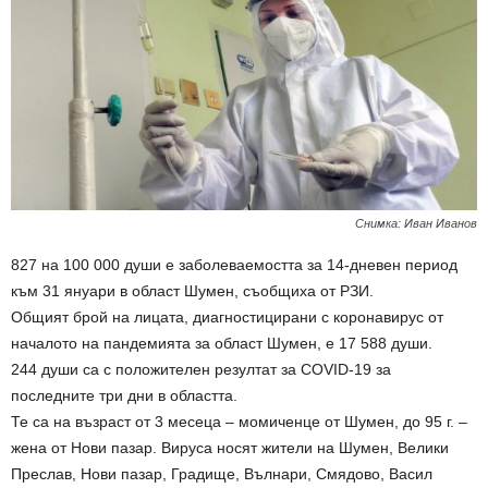
Снимка: Иван Иванов
827 на 100 000 души е заболеваемостта за 14-дневен период
към 31 януари в област Шумен, съобщиха от РЗИ.
Общият брой на лицата, диагностицирани с коронавирус от
началото на пандемията за област Шумен, е 17 588 души.
244 души са с положителен резултат за COVID-19 за
последните три дни в областта.
Те са на възраст от 3 месеца – момиченце от Шумен, до 95 г. –
жена от Нови пазар. Вируса носят жители на Шумен, Велики
Преслав, Нови пазар, Градище, Вълнари, Смядово, Васил