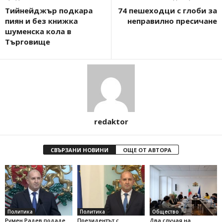
Тийнейджър подкара
74 пешеходци с глоби за
пиян и без книжка
неправилно пресичане
шуменска кола в
Търговище
redaktor
СВЪРЗАНИ НОВИНИ
ОЩЕ ОТ АВТОРА
Политика
Политика
Общество
Румен Радев подаде
Президентът с
Два случая на