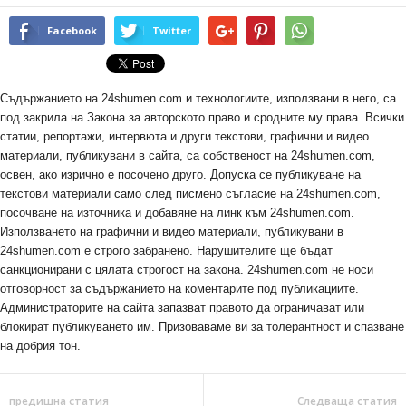
Facebook
Twitter
Съдържанието на 24shumen.com и технологиите, използвани в него, са
под закрила на Закона за авторското право и сродните му права. Всички
статии, репортажи, интервюта и други текстови, графични и видео
материали, публикувани в сайта, са собственост на 24shumen.com,
освен, ако изрично е посочено друго. Допуска се публикуване на
текстови материали само след писмено съгласие на 24shumen.com,
посочване на източника и добавяне на линк към 24shumen.com.
Използването на графични и видео материали, публикувани в
24shumen.com е строго забранено. Нарушителите ще бъдат
санкционирани с цялата строгост на закона. 24shumen.com не носи
отговорност за съдържанието на коментарите под публикациите.
Администраторите на сайта запазват правото да ограничават или
блокират публикуването им. Призоваваме ви за толерантност и спазване
на добрия тон.
предишна статия
Следваща статия