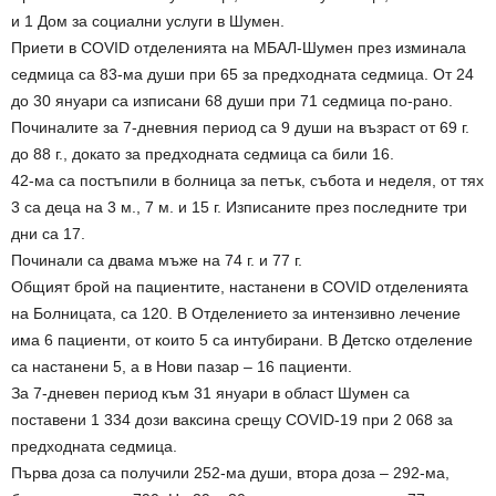
и 1 Дом за социални услуги в Шумен.
Приети в COVID отделенията на МБАЛ-Шумен през изминала
седмица са 83-ма души при 65 за предходната седмица. От 24
до 30 януари са изписани 68 души при 71 седмица по-рано.
Починалите за 7-дневния период са 9 души на възраст от 69 г.
до 88 г., докато за предходната седмица са били 16.
42-ма са постъпили в болница за петък, събота и неделя, от тях
3 са деца на 3 м., 7 м. и 15 г. Изписаните през последните три
дни са 17.
Починали са двама мъже на 74 г. и 77 г.
Общият брой на пациентите, настанени в COVID отделенията
на Болницата, са 120. В Отделението за интензивно лечение
има 6 пациенти, от които 5 са интубирани. В Детско отделение
са настанени 5, а в Нови пазар – 16 пациенти.
За 7-дневен период към 31 януари в област Шумен са
поставени 1 334 дози ваксина срещу COVID-19 при 2 068 за
предходната седмица.
Първа доза са получили 252-ма души, втора доза – 292-ма,