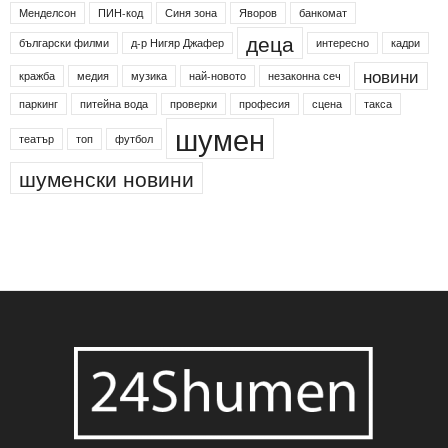
Менделсон
ПИН-код
Синя зона
Яворов
банкомат
деца
български филми
д-р Нигяр Джафер
интересно
кадри
новини
кражба
медия
музика
най-новото
незаконна сеч
паркинг
питейна вода
проверки
професия
сцена
такса
шумен
театър
топ
футбол
шуменски новини