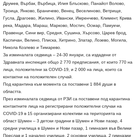
Друмев, Върбак, Върбица, Илия Блъсково, Панайот Волово,
Троица, Янково, Браничево, Венец, Веселиново, Ветрище,
Гусла, Драгоево, Жилино, Ивански, Имренчево, Климент, Крива
река, Мадара, Мараш, Марково, Мостич, Осмар, Памукчи,
Правенци, Сини вир, Средня, Сушина, Хърсово, Царев брод,
Каспичан, Велино, Плиска, Хитрино, Златар, Лозево, Могила,
Никола Козлево и Тимарево.
За изминалата седмица – 24-30 януари, са издадени от
Здравната инспекция общо 2 770 предписания, от които 770 на
лица, положителни за COVID-19, и 2 000 на лица, които са
контактни на положителен случай.
Под карантина към момента са поставени 1 884 души в
областта.
През изминалата седмица от РЗИ са поставени под карантина
контактните лица на регистрирани положителни случаи на
COVID-19 в 15 организирани колективи на територията на
област Шумен – 3 детски градини в Шумен и Нови пазар, 4
средни училища в Шумен и Нови пазар, 1 гимназия във Велики
Преслав и 1 начално училище, 2 основни училища, 2 гимназии