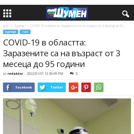
дом
Здраве
COVID-19 в областта: Заразените са на възраст от 3 месеца до 95...
ЗДРАВЕ
ТОП
COVID-19 в областта:
Заразените са на възраст от 3
месеца до 95 години
от
redaktor
-
2022/01/31 12:30:09 PM
0
Facebook
Twitter