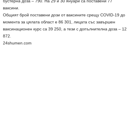
бустерна доза – 790. На 29 и 30 януари са поставени 77
ваксини.
Общият брой поставени дози от ваксините срещу COVID-19 до
момента за цялата област е 86 301, лицата със завършен
ваксинационен курс са 39 250, а тези с допълнителна доза – 12
872.
24shumen.com