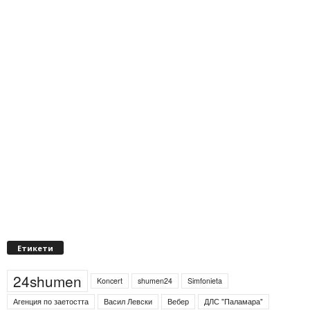
Етикети
24shumen
Koncert
shumen24
Simfonieta
Агенция по заетостта
Васил Левски
Вебер
ДЛС "Паламара"