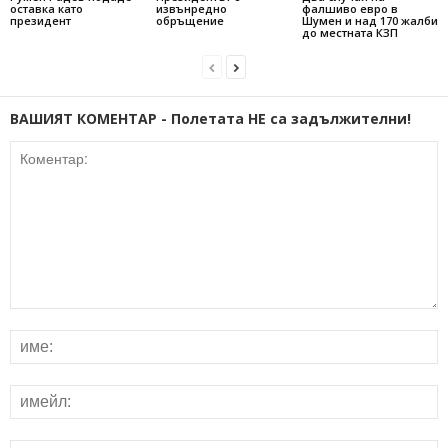
оставка като
извънредно
фалшиво евро в
президент
обръщение
Шумен и над 170 жалби
до местната КЗП
ВАШИЯТ КОМЕНТАР - Полетата НЕ са задължителни!