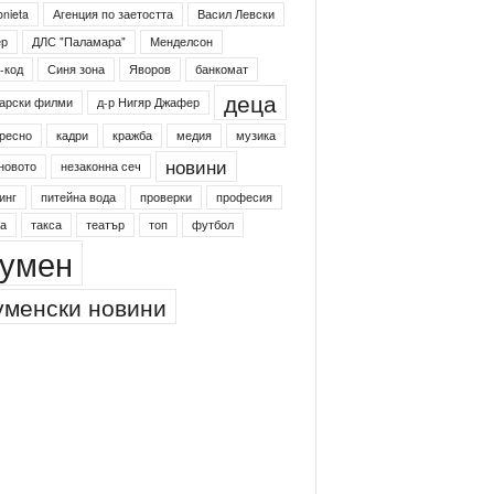
onieta
Агенция по заетостта
Васил Левски
ер
ДЛС "Паламара"
Менделсон
-код
Синя зона
Яворов
банкомат
деца
арски филми
д-р Нигяр Джафер
ресно
кадри
кражба
медия
музика
новини
новото
незаконна сеч
инг
питейна вода
проверки
професия
а
такса
театър
топ
футбол
умен
менски новини