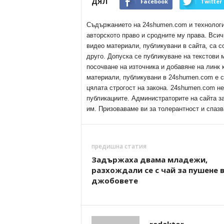
ДЯЛ
Facebook
Twitter
Съдържанието на 24shumen.com и технологиит
авторското право и сродните му права. Всич
видео материали, публикувани в сайта, са с
друго. Допуска се публикуване на текстови
посочване на източника и добавяне на линк
материали, публикувани в 24shumen.com е с
цялата строгост на закона. 24shumen.com н
публикациите. Администраторите на сайта з
им. Призоваваме ви за толерантност и спазв
предишна статия
Задържаха двама младежи,
разхождали се с чай за пушене 
джобовете