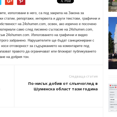
е, използвани в него, са под закрила на Закона за
ки статии, репортажи, интервюта и други текстови, графични и
обственост на 24shumen.com, освен, ако изрично е посочено
 материали само след писмено съгласие на 24shumen.com,
 към 24shumen.com. Използването на графични и видео
трого забранено. Нарушителите ще бъдат санкционирани с
е носи отговорност за съдържанието на коментарите под
апазват правото да ограничават или блокират публикуването
ане на добрия тон.
Следваща статия
По-нисък добив от слънчоглед в
в
Шуменска област тази година