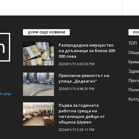
ДОРИ ОЩЕ НОВИНИ
ПО
ТОП
Разпродадоха имущество
на длъжници за близо 209
Обще
000 лева
Крим
2026/01/15 6:03:26 PM
Здра
Приключи ремонтът на
Прогн
улица „Дедеагач“
2026/01/15 4:48:20 PM
Поли
m или
Култ
Първа за годината
работна среща на
читалищни дейци от
община Шумен
2026/01/15 3:29:11 PM