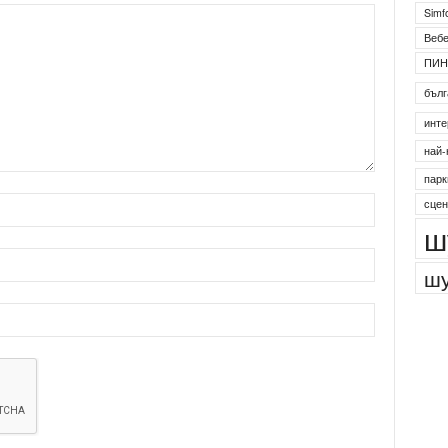
Simf
Веб
ПИН
бълг
инте
най-
парк
сцен
ш
шу