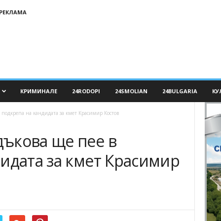
РЕКЛАМА
КРИМИНАЛЕ
24RODOPI
24SMOLIAN
24BULGARIA
КУ
подкрепа на кандидата за кмет Красимир Костов
ъкова ще пее в
идата за кмет Красимир