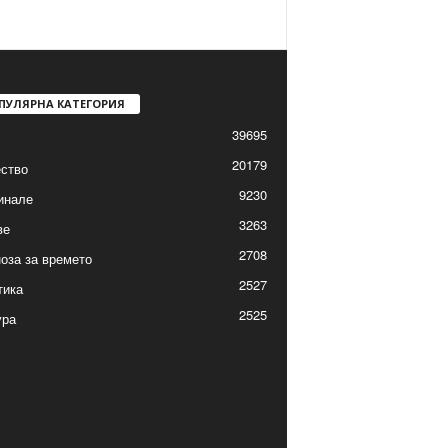
ПУЛЯРНА КАТЕГОРИЯ
39695
20179
ство
9230
инале
3263
ве
2708
оза за времето
2527
тика
2525
ура