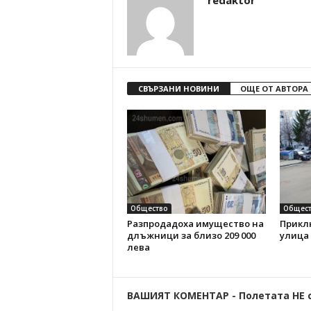
redaktor
СВЪРЗАНИ НОВИНИ
ОЩЕ ОТ АВТОРА
Общество
Общест
Разпродадоха имущество на
Прикл
длъжници за близо 209 000
улица
лева
ВАШИЯТ КОМЕНТАР - Полетата НЕ 