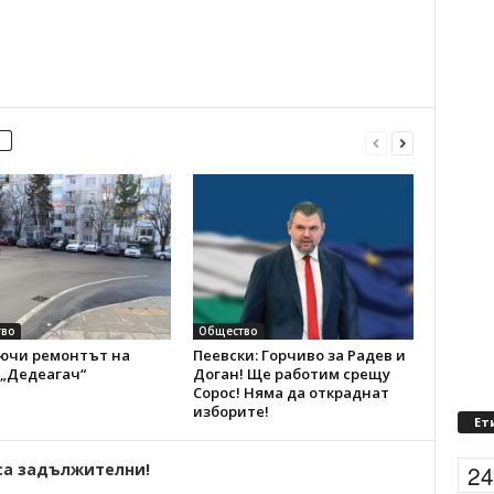
во
Общество
ючи ремонтът на
Пеевски: Горчиво за Радев и
 „Дедеагач“
Доган! Ще работим срещу
Сорос! Няма да откраднат
изборите!
Ет
са задължителни!
2