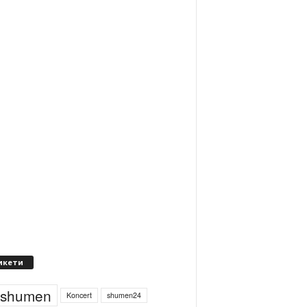
икети
4shumen
Koncert
shumen24