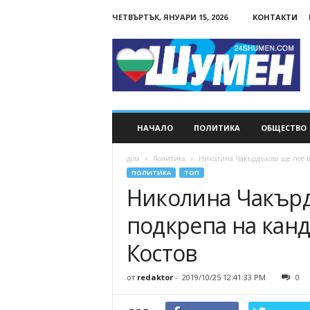
ЧЕТВЪРТЪК, ЯНУАРИ 15, 2026
КОНТАКТИ
24Shumen.COM
НАЧАЛО
ПОЛИТИКА
ОБЩЕСТВО
дом
Политика
Николина Чакърдъкова ще пее в 
ПОЛИТИКА
ТОП
Николина Чакърд
подкрепа на канд
Костов
от
redaktor
-
2019/10/25 12:41:33 PM
0