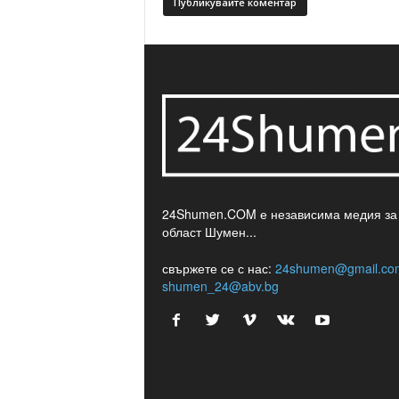
24Shumen.COM е независима медия за
област Шумен...
свържете се с нас:
24shumen@gmail.co
shumen_24@abv.bg