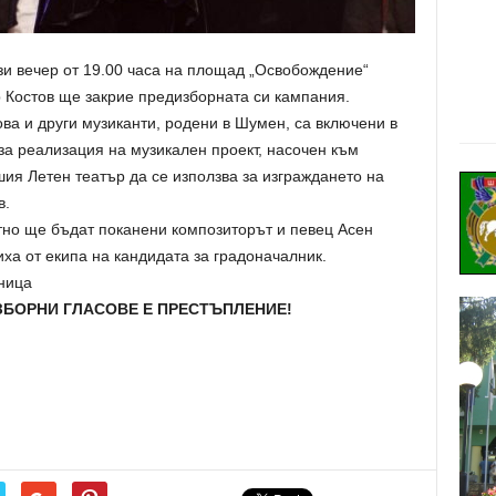
зи вечер от 19.00 часа на площад „Освобождение“
 Костов ще закрие предизборната си кампания.
ова и други музиканти, родени в Шумен, са включени в
за реализация на музикален проект, насочен към
шия Летен театър да се използва за изграждането на
в.
тно ще бъдат поканени композиторът и певец Асен
а от екипа на кандидата за градоначалник.
ница
ЗБОРНИ ГЛАСОВЕ Е ПРЕСТЪПЛЕНИЕ!