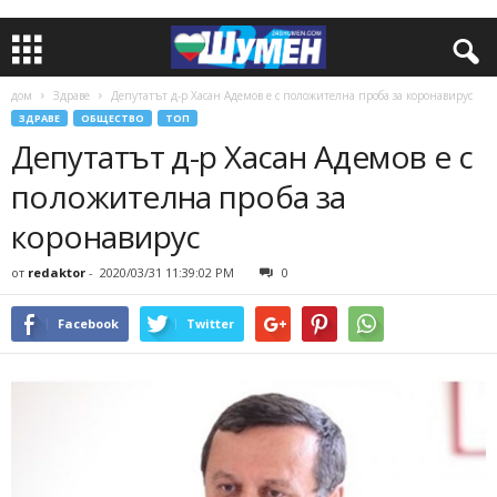
дом
Здраве
Депутатът д-р Хасан Адемов е с положителна проба за коронавирус
ЗДРАВЕ
ОБЩЕСТВО
ТОП
Депутатът д-р Хасан Адемов е с
положителна проба за
коронавирус
от
redaktor
-
2020/03/31 11:39:02 PM
0
Facebook
Twitter