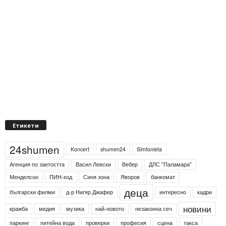
Етикети
24shumen
Koncert
shumen24
Simfonieta
Агенция по заетостта
Васил Левски
Вебер
ДЛС "Паламара"
Менделсон
ПИН-код
Синя зона
Яворов
банкомат