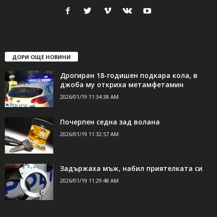
24Shumen.COM е независима медия за област Шумен...
свържете се с нас:
24shumen@gmail.com или
shumen_24@abv.bg
ДОРИ ОЩЕ НОВИНИ
Дрогиран 18-годишен подкара кола, в
джоба му откриха метамфетамин
2026/01/19 11:34:38 AM
Почерпен седна зад волана
2026/01/19 11:32:57 AM
Задържаха мъж, набил приятелката си