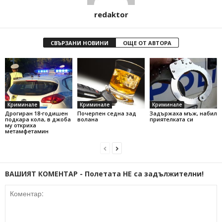
redaktor
СВЪРЗАНИ НОВИНИ
ОЩЕ ОТ АВТОРА
Криминале
Криминале
Криминале
Дрогиран 18-годишен
Почерпен седна зад
Задържаха мъж, набил
подкара кола, в джоба
волана
приятелката си
му откриха
метамфетамин
ВАШИЯТ КОМЕНТАР - Полетата НЕ са задължителни!