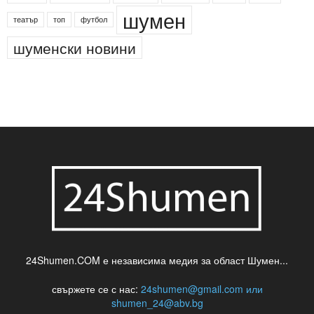
деца
български филми
д-р Нигяр Джафер
интересно
кадри
новини
кражба
медия
музика
най-новото
незаконна сеч
паркинг
питейна вода
проверки
професия
сцена
такса
шумен
театър
топ
футбол
шуменски новини