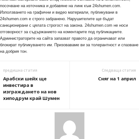
посочване на източника и добавяне на линк към 24shumen.com.
Използването на графични и видео материали, публикувани в
24shumen.com е строго забранено. Нарушителите ще бъдат
санкционирани с цялата строгост на закона. 24shumen.com не носи
отговорност за съдържанието на коментарите под публикациите.
Администраторите на сайта запазват правото да ограничават или
блокират публикуването им. Призоваваме ви за толерантност и спазване
на добрия тон.
предишна статия
Следваща статия
Арабски шейх ще
Сняг на 1 април
инвестира в
изграждането на нов
хиподрум край Шумен