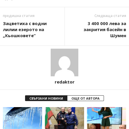
предишна статия
Следваща статия
Зацветиха с водни
3 400 000 лева за
лилии езерото на
закрития басейн в
„Кьошковете“
Шумен
redaktor
СВЪРЗАНИ НОВИНИ
ОЩЕ ОТ АВТОРА