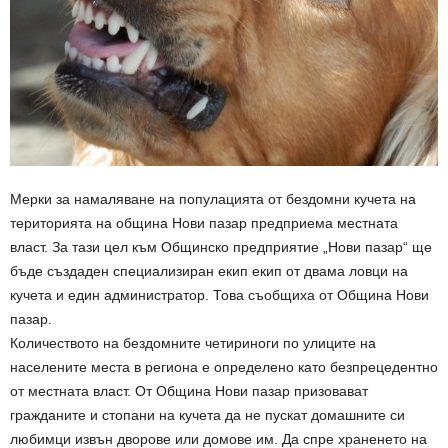
Мерки за намаляване на популацията от бездомни кучета на
територията на община Нови пазар предприема местната
власт. За тази цел към Общинско предприятие „Нови пазар“ ще
бъде създаден специализиран екип екип от двама ловци на
кучета и един администратор. Това съобщиха от Община Нови
пазар.
Количеството на бездомните четириноги по улиците на
населените места в региона е определено като безпрецедентно
от местната власт. От Община Нови пазар призовават
гражданите и стопани на кучета да не пускат домашните си
любимци извън дворове или домове им. Да спре храненето на