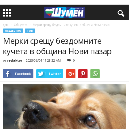
дом
Общество
Мерки срещу бездомните кучета в община Нови пазар
ОБЩЕСТВО
ТОП
Мерки срещу бездомните
кучета в община Нови пазар
от
redaktor
-
2025/06/04 11:28:22 AM
0
Facebook
Twitter