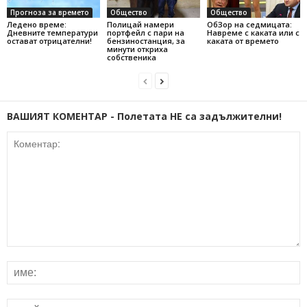
Прогноза за времето
Общество
Общество
Ледено време:
Полицай намери
ОбЗор на седмицата:
Дневните температури
портфейл с пари на
Навреме с каката или с
остават отрицателни!
бензиностанция, за
каката от времето
минути откриха
собственика
ВАШИЯТ КОМЕНТАР - Полетата НЕ са задължителни!