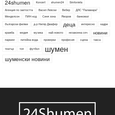
24shumen
Koncert
shumen24
Simfonieta
Агенция по заетостта
Васил Левски
Вебер
ДЛС "Паламара"
Менделсон
ПИН-код
Синя зона
Яворов
банкомат
деца
български филми
д-р Нигяр Джафер
интересно
кадри
новини
кражба
медия
музика
най-новото
незаконна сеч
паркинг
питейна вода
проверки
професия
сцена
такса
шумен
театър
топ
футбол
шуменски новини