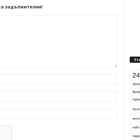
са задължителни!
Ет
2
Simf
Веб
ПИН
бълг
инте
най-
парк