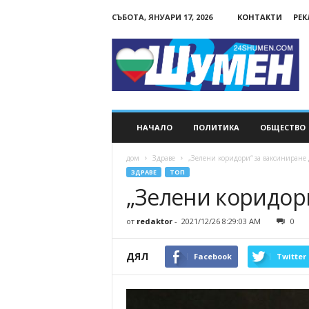
СЪБОТА, ЯНУАРИ 17, 2026
КОНТАКТИ
РЕ
24Shumen.COM
НАЧАЛО
ПОЛИТИКА
ОБЩЕСТВО
дом
Здраве
„Зелени коридори“ за ваксиниране 
ЗДРАВЕ
ТОП
„Зелени коридори
от
redaktor
-
2021/12/26 8:29:03 AM
0
ДЯЛ
Facebook
Twitter