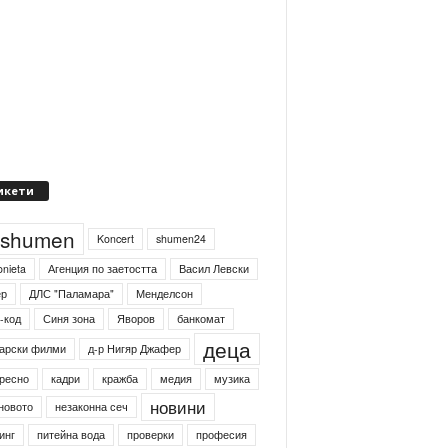
икети
4shumen
Koncert
shumen24
onieta
Агенция по заетостта
Васил Левски
ер
ДЛС "Паламара"
Менделсон
-код
Синя зона
Яворов
банкомат
деца
арски филми
д-р Нигяр Джафер
ресно
кадри
кражба
медия
музика
новини
новото
незаконна сеч
инг
питейна вода
проверки
професия