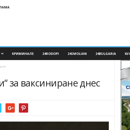
КЛАМА
КРИМИНАЛЕ
24RODOPI
24SMOLIAN
24BULGARIA
КУ
днес
“ за ваксиниране днес