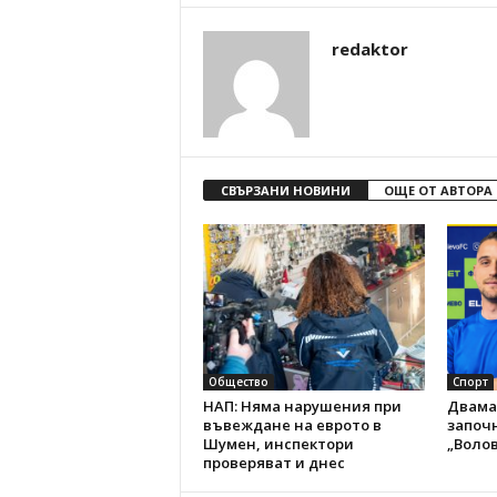
redaktor
СВЪРЗАНИ НОВИНИ
ОЩЕ ОТ АВТОРА
Общество
Спорт
НАП: Няма нарушения при
Двама
въвеждане на еврото в
започн
Шумен, инспектори
„Волов
проверяват и днес