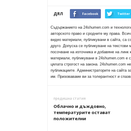
ДЯЛ
Facebook
Twitter
Съдържанието на 24shumen.com и технологиит
авторското право и сродните му права. Всич
видео материали, публикувани в сайта, са с
друго. Допуска се публикуване на текстови
посочване на източника и добавяне на линк
материали, публикувани в 24shumen.com е с
цялата строгост на закона. 24shumen.com н
публикациите. Администраторите на сайта з
им. Призоваваме ви за толерантност и спазв
предишна статия
Облачно и дъждовно,
температурите остават
положителни