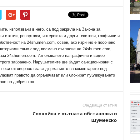
е, използвани в него, са под закрила на Закона за
ки статии, репортажи, интервюта и други текстови, графични и
обственост на 24shumen.com, освен, ако изрично е посочено
 материали само след писмено съгласие на 24shumen.com,
 към 24shumen.com. Използването на графични и видео
трого забранено. Нарушителите ще бъдат санкционирани с
е носи отговорност за съдържанието на коментарите под
апазват правото да ограничават или блокират публикуването
ане на добрия тон.
Следваща статия
Спокойна е пътната обстановка в
Шуменско