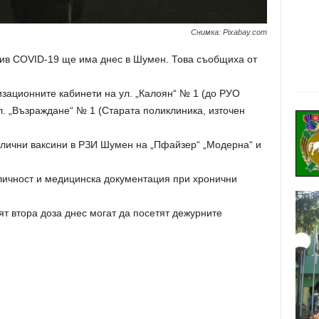
Снимка: Pixabay.com
тив COVID-19 ще има днес в Шумен. Това съобщиха от
изационните кабинети на ул. „Калоян“ № 1 (до РУО
. „Възраждане“ № 1 (Старата поликлиника, източен
алични ваксини в РЗИ Шумен на „Пфайзер“ „Модерна“ и
личност и медицинска документация при хронични
ят втора доза днес могат да посетят дежурните