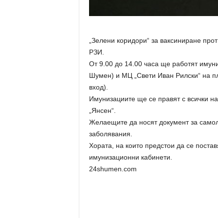
„Зелени коридори“ за ваксиниране про
РЗИ.
От 9.00 до 14.00 часа ще работят имун
Шумен) и МЦ „Свети Иван Рилски“ на пл
вход).
Имунизациите ще се правят с всички н
„Янсен“.
Желаещите да носят документ за само
заболявания.
Хората, на които предстои да се постав
имунизационни кабинети.
24shumen.com