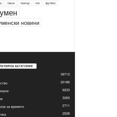
а
такса
театър
топ
футбол
умен
менски новини
ПУЛЯРНА КАТЕГОРИЯ
39713
20186
ство
9233
инале
3263
ве
2711
оза за времето
2528
тика