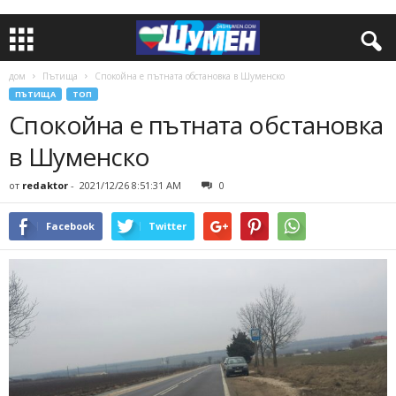
дом
Пътища
Спокойна е пътната обстановка в Шуменско
ПЪТИЩА
ТОП
Спокойна е пътната обстановка
в Шуменско
от
redaktor
-
2021/12/26 8:51:31 AM
0
Facebook
Twitter