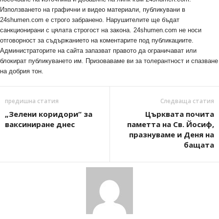
Използването на графични и видео материали, публикувани в
24shumen.com е строго забранено. Нарушителите ще бъдат
санкционирани с цялата строгост на закона. 24shumen.com не носи
отговорност за съдържанието на коментарите под публикациите.
Администраторите на сайта запазват правото да ограничават или
блокират публикуването им. Призоваваме ви за толерантност и спазване
на добрия тон.
предишна статия
Следваща статия
„Зелени коридори“ за
Църквата почита
ваксиниране днес
паметта на Св. Йосиф,
празнуваме и Деня на
бащата