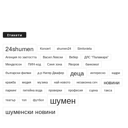
Етикети
24shumen
Koncert
shumen24
Simfonieta
Агенция по заетостта
Васил Левски
Вебер
ДЛС "Паламара"
Менделсон
ПИН-код
Синя зона
Яворов
банкомат
деца
български филми
д-р Нигяр Джафер
интересно
кадри
новини
кражба
медия
музика
най-новото
незаконна сеч
паркинг
питейна вода
проверки
професия
сцена
такса
шумен
театър
топ
футбол
шуменски новини