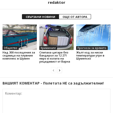
redaktor
СВЪРЗАНИ НОВИНИ
ОЩЕ ОТ АВТОРА
Общество
Криминале
Прогноза за времето
Над 300 посещения за
Спипаха цигари без
Жълт код за ниски
седмица на плувния
бандерол за 12 271
температури утре в
комплекс в Шумен
евро в колата на
Шуменско
рецидивист от Варна
ВАШИЯТ КОМЕНТАР - Полетата НЕ са задължителни!