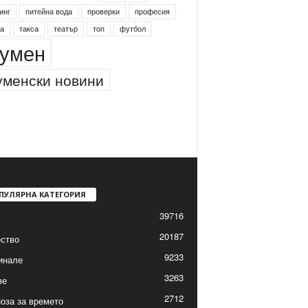
инг
питейна вода
проверки
професия
а
такса
театър
топ
футбол
умен
менски новини
ПУЛЯРНА КАТЕГОРИЯ
39716
20187
ство
9233
инале
3263
ве
2712
оза за времето