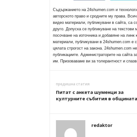
Съдържанието на 24shumen.com и технологиит
авторското право и сродните му права. Всич
видео материали, публикувани в сайта, са с
друго. Допуска се публикуване на текстови
посочване на източника и добавяне на линк
материали, публикувани в 24shumen.com е с
цялата строгост на закона. 24shumen.com н
публикациите. Администраторите на сайта з
им. Призоваваме ви за толерантност и спазв
предишна статия
Питат с анкета шуменци за
културните събития в общинат
redaktor