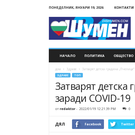
ПОНЕДЕЛНИК, ЯНУАРИ 19, 2026
КОНТАКТИ
24Shumen.COM
НАЧАЛО
ПОЛИТИКА
ОБЩЕСТВО
дом
Здраве
Затварят детска градина „Пчелица“
ЗДРАВЕ
ТОП
Затварят детска 
заради COVID-19
от
redaktor
-
2022/01/19 12:21:39 PM
0
ДЯЛ
Facebook
Twitter