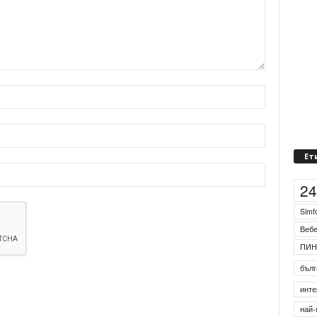
Ет
2
Simf
Веб
ПИН
бълг
инте
най-