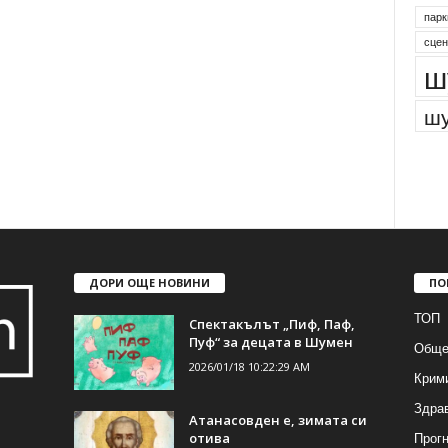
парк
сцен
ш
шу
ДОРИ ОЩЕ НОВИНИ
ПО
ТОП
Спектакълът „Пиф, Паф,
Пуф“ за децата в Шумен
Обще
2026/01/18 10:22:29 AM
Крим
Здра
Атанасовден е, зимата си
Прогн
отива