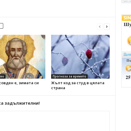
во
Прогноза за времето
овден е, зимата си
Жълт код за студ в цялата
страна
са задължителни!