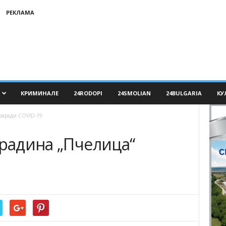
РЕКЛАМА
КРИМИНАЛЕ
24RODOPI
24SMOLIAN
24BULGARIA
КУ
 заради COVID-19
градина „Пчелица“