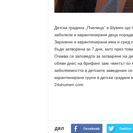
Детска градина „Пчелица“ в Шумен ще 
заболели и карантинирани деца поради 
Заразени и карантинирани има и сред п
бъде затворена за 7 дни, като през то
Очаква се заповедта за затваряне на д
обяви днес на брифинг зам.-кметът по 
заболяемостта в детските заведения с
карантинирани групи в детски градини в
24shumen.com
ДЯЛ
Facebook
Twitter