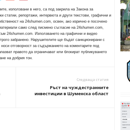
е, използвани в него, са под закрила на Закона за
ки статии, репортажи, интервюта и други текстови, графични и
обственост на 24shumen.com, освен, ако изрично е посочено
 материали само след писмено съгласие на 24shumen.com,
 към 24shumen.com. Използването на графични и видео
трого забранено. Нарушителите ще бъдат санкционирани с
е носи отговорност за съдържанието на коментарите под
апазват правото да ограничават или блокират публикуването
ане на добрия тон.
Следваща статия
Ръст на чуждестранните
а
инвестиции в Шуменска област