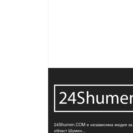
24Shumen.COM е независима медия за
област Шумен...