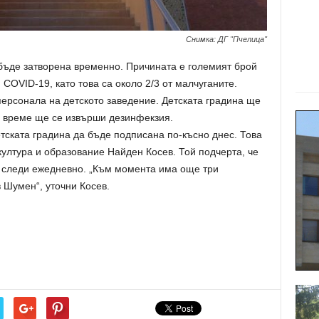
Снимка: ДГ "Пчелица"
бъде затворена временно. Причината е големият брой
COVID-19, като това са около 2/3 от малчуганите.
ерсонала на детското заведение. Детската градина ще
ва време ще се извърши дезинфекзия.
етската градина да бъде подписана по-късно днес. Това
култура и образование Найден Косев. Той подчерта, че
е следи ежедневно. „Към момента има още три
 Шумен“, уточни Косев.