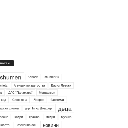
икети
4shumen
Koncert
shumen24
onieta
Агенция по заетостта
Васил Левски
ер
ДЛС "Паламара"
Менделсон
-код
Синя зона
Яворов
банкомат
деца
арски филми
д-р Нигяр Джафер
ресно
кадри
кражба
медия
музика
новини
новото
незаконна сеч