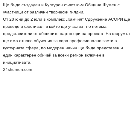
Ще бъде създаден и Културен съвет към Община Шумен с
участници от различни творчески гилдии.
От 28 юни до 2 юли в комплекс „Камчия“ Сдружение АСОРИ ще
проведе и фестивал, в който ще участват по петима
представители от общините партньори на проекта. На форумът
ще има отново обучения за хора професионално заети в
културната сфера, по модерен начин ще бъде представен и
един характерен обичай за всеки регион включен в
инициативата.
24shumen.com