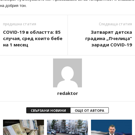
на добрия тон.
предишна статия
Следваща статия
COVID-19 в областта: 85
Затварят детска
случая, сред които бебе
градина „Пчелица“
на 1 месец
заради COVID-19
redaktor
СВЪРЗАНИ НОВИНИ
ОЩЕ ОТ АВТОРА