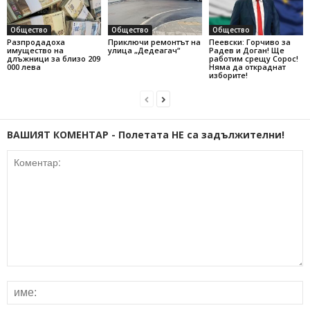
Общество
Общество
Общество
Разпродадоха
Приключи ремонтът на
Пеевски: Горчиво за
имущество на
улица „Дедеагач“
Радев и Доган! Ще
длъжници за близо 209
работим срещу Сорос!
000 лева
Няма да откраднат
изборите!
ВАШИЯТ КОМЕНТАР - Полетата НЕ са задължителни!