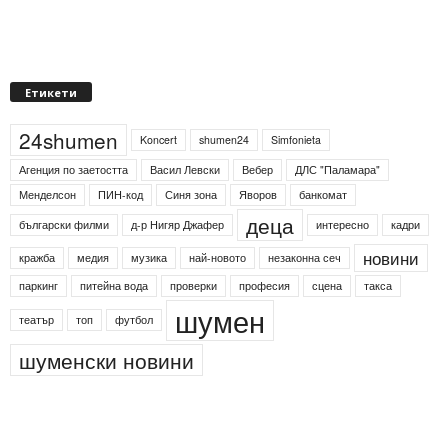
Етикети
24shumen
Koncert
shumen24
Simfonieta
Агенция по заетостта
Васил Левски
Вебер
ДЛС "Паламара"
Менделсон
ПИН-код
Синя зона
Яворов
банкомат
деца
български филми
д-р Нигяр Джафер
интересно
кадри
новини
кражба
медия
музика
най-новото
незаконна сеч
паркинг
питейна вода
проверки
професия
сцена
такса
шумен
театър
топ
футбол
шуменски новини