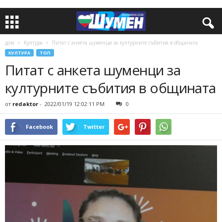
дом
Култура
Питат с анкета шуменци за културните събития в общината
КУЛТУРА
ТОП
Питат с анкета шуменци за
културните събития в общината
от
redaktor
-
2022/01/19 12:02:11 PM
0
Facebook
Twitter