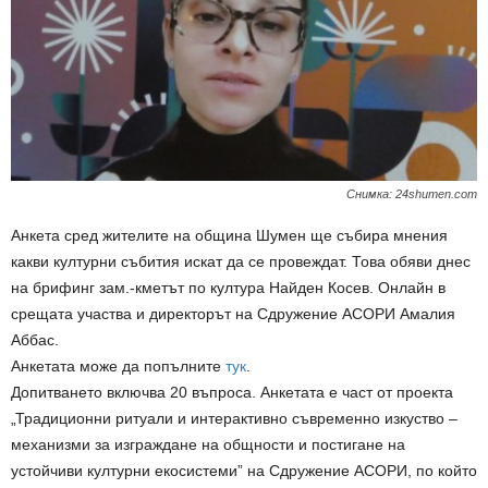
Снимка: 24shumen.com
Анкета сред жителите на община Шумен ще събира мнения
какви културни събития искат да се провеждат. Това обяви днес
на брифинг зам.-кметът по култура Найден Косев. Онлайн в
срещата участва и директорът на Сдружение АСОРИ Амалия
Аббас.
Анкетата може да попълните
тук
.
Допитването включва 20 въпроса. Анкетата е част от проекта
„Традиционни ритуали и интерактивно съвременно изкуство –
механизми за изграждане на общности и постигане на
устойчиви културни екосистеми” на Сдружение АСОРИ, по който