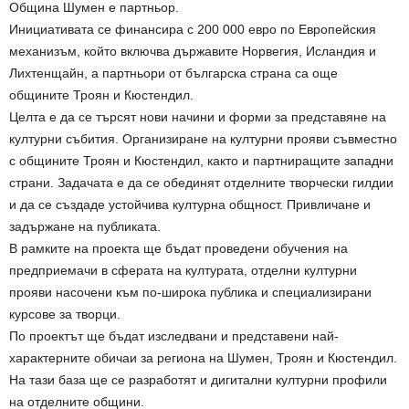
Община Шумен е партньор.
Инициативата се финансира с 200 000 евро по Европейския
механизъм, който включва държавите Норвегия, Исландия и
Лихтенщайн, а партньори от българска страна са още
общините Троян и Кюстендил.
Целта е да се търсят нови начини и форми за представяне на
културни събития. Организиране на културни прояви съвместно
с общините Троян и Кюстендил, както и партниращите западни
страни. Задачата е да се обединят отделните творчески гилдии
и да се създаде устойчива културна общност. Привличане и
задържане на публиката.
В рамките на проекта ще бъдат проведени обучения на
предприемачи в сферата на културата, отделни културни
прояви насочени към по-широка публика и специализирани
курсове за творци.
По проектът ще бъдат изследвани и представени най-
характерните обичаи за региона на Шумен, Троян и Кюстендил.
На тази база ще се разработят и дигитални културни профили
на отделните общини.