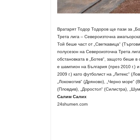
Вратарят Тодор Тодоров ще пази за „Бо
Трета лига – Североизточна аматьорска
Той беше част от „Светкавица“ (Търгов
полусезон на Североизточна Трета лига
обстановката в „Ботев“, защото беше в
е шампион на България (през 2010 г.) и
2009 г.) като футболист на „Литекс“ (Ло
„Локомотив“ (Дряново), „Черно море“ (В
(Пловдив), „Доростол“ (Силистра), „Шум
Салим Салих
24shumen.com