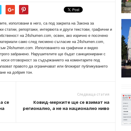
е, използвани в него, са под закрила на Закона за
ки статии, репортажи, интервюта и други текстови, графични и
обственост на 24shumen.com, освен, ако изрично е посочено
 материали само след писмено съгласие на 24shumen.com,
 към 24shumen.com. Използването на графични и видео
трого забранено. Нарушителите ще бъдат санкционирани с
е носи отговорност за съдържанието на коментарите под
апазват правото да ограничават или блокират публикуването
ане на добрия тон.
Следваща статия
а се
Ковид-мерките ще се взимат на
на
регионално, а не на национално ниво