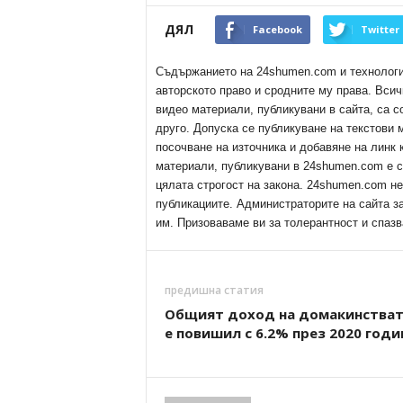
ДЯЛ
Facebook
Twitter
Съдържанието на 24shumen.com и технологиит
авторското право и сродните му права. Всич
видео материали, публикувани в сайта, са с
друго. Допуска се публикуване на текстови
посочване на източника и добавяне на линк
материали, публикувани в 24shumen.com е с
цялата строгост на закона. 24shumen.com н
публикациите. Администраторите на сайта з
им. Призоваваме ви за толерантност и спазв
предишна статия
Общият доход на домакинстват
е повишил с 6.2% през 2020 годи