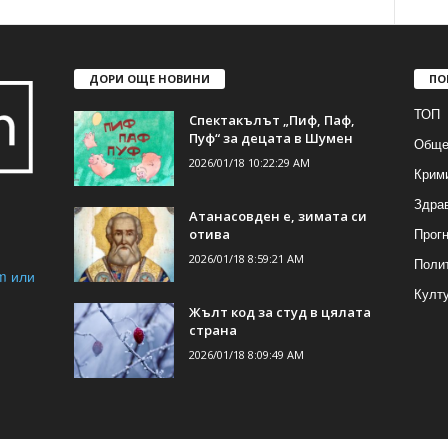
ДОРИ ОЩЕ НОВИНИ
ПО
ТОП
Спектакълът „Пиф, Паф,
Пуф“ за децата в Шумен
Обще
2026/01/18 10:22:29 AM
Крим
Здра
Атанасовден е, зимата си
Прогн
отива
2026/01/18 8:59:21 AM
Поли
m или
Култ
Жълт код за студ в цялата
страна
2026/01/18 8:09:49 AM