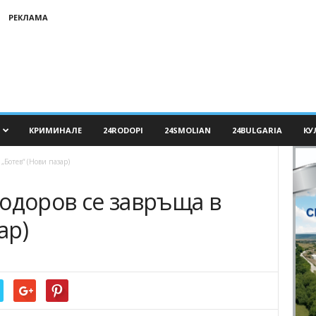
РЕКЛАМА
КРИМИНАЛЕ
24RODOPI
24SMOLIAN
24BULGARIA
КУ
„Ботев“ (Нови пазар)
одоров се завръща в
ар)