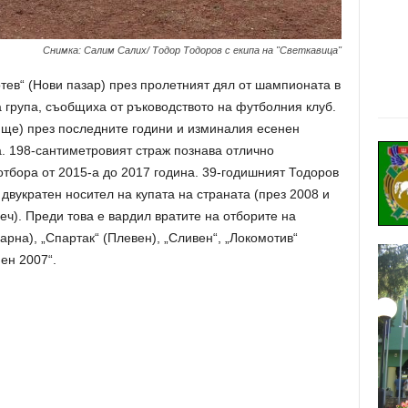
Снимка: Салим Салих/ Тодор Тодоров с екипа на "Светкавица"
тев“ (Нови пазар) през пролетният дял от шампионата в
 група, съобщиха от ръководството на футболния клуб.
ище) през последните години и изминалия есенен
. 198-сантиметровият страж познава отлично
 отбора от 2015-а до 2017 година. 39-годишният Тодоров
 двукратен носител на купата на страната (през 2008 и
веч). Преди това е вардил вратите на отборите на
арна), „Спартак“ (Плевен), „Сливен“, „Локомотив“
ен 2007“.