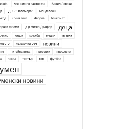
onieta
Агенция по заетостта
Васил Левски
ер
ДЛС "Паламара"
Менделсон
-код
Синя зона
Яворов
банкомат
деца
арски филми
д-р Нигяр Джафер
ресно
кадри
кражба
медия
музика
новини
новото
незаконна сеч
инг
питейна вода
проверки
професия
а
такса
театър
топ
футбол
умен
менски новини