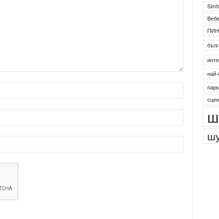
Simf
Веб
ПИН
бълг
инте
най-
парк
сцен
ш
шу