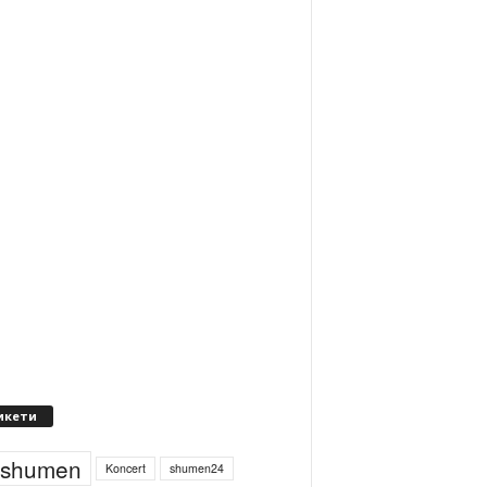
икети
4shumen
Koncert
shumen24