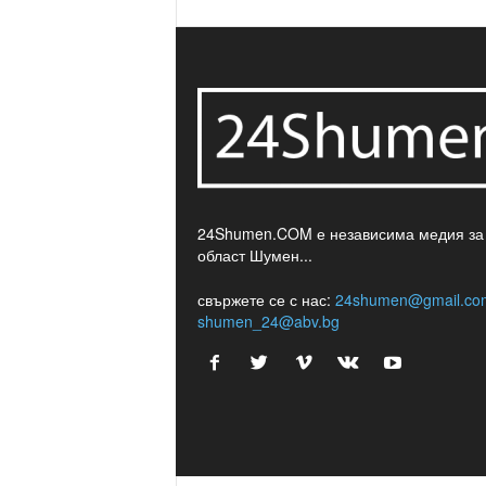
24Shumen.COM е независима медия за
област Шумен...
свържете се с нас:
24shumen@gmail.co
shumen_24@abv.bg