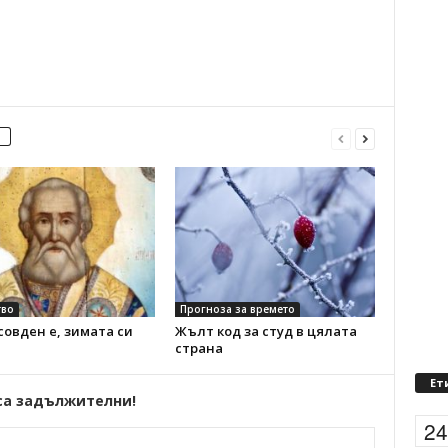
во
Прогноза за времето
овден е, зимата си
Жълт код за студ в цялата
страна
Ет
са задължителни!
2