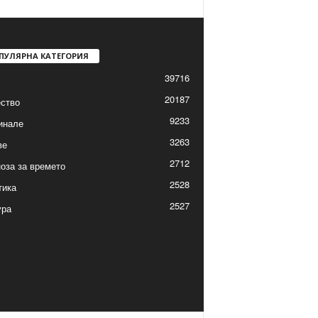
ПУЛЯРНА КАТЕГОРИЯ
39716
20187
ство
9233
инале
3263
ве
2712
оза за времето
2528
тика
2527
ура