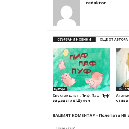
redaktor
СВЪРЗАНИ НОВИНИ
ОЩЕ ОТ АВТОРА
Култура
Общест
Спектакълът „Пиф, Паф, Пуф“
Атанас
за децата в Шумен
отива
ВАШИЯТ КОМЕНТАР - Полетата НЕ 