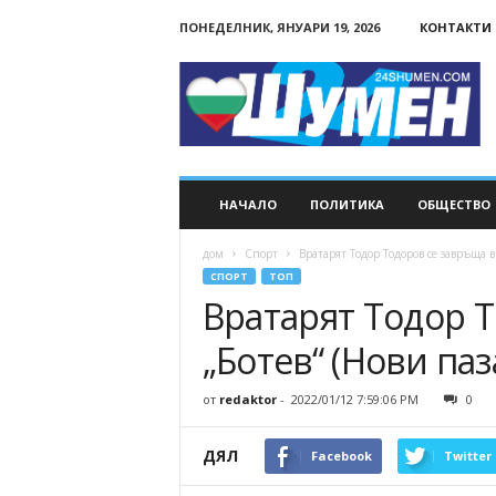
ПОНЕДЕЛНИК, ЯНУАРИ 19, 2026
КОНТАКТИ
24Shumen.COM
НАЧАЛО
ПОЛИТИКА
ОБЩЕСТВО
дом
Спорт
Вратарят Тодор Тодоров се завръща в 
СПОРТ
ТОП
Вратарят Тодор Т
„Ботев“ (Нови паз
от
redaktor
-
2022/01/12 7:59:06 PM
0
ДЯЛ
Facebook
Twitter