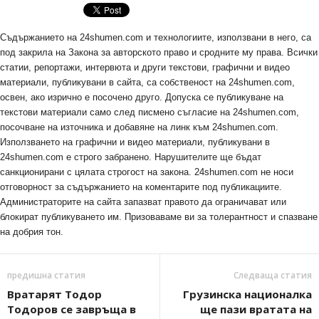
Съдържанието на 24shumen.com и технологиите, използвани в него, са
под закрила на Закона за авторското право и сродните му права. Всички
статии, репортажи, интервюта и други текстови, графични и видео
материали, публикувани в сайта, са собственост на 24shumen.com,
освен, ако изрично е посочено друго. Допуска се публикуване на
текстови материали само след писмено съгласие на 24shumen.com,
посочване на източника и добавяне на линк към 24shumen.com.
Използването на графични и видео материали, публикувани в
24shumen.com е строго забранено. Нарушителите ще бъдат
санкционирани с цялата строгост на закона. 24shumen.com не носи
отговорност за съдържанието на коментарите под публикациите.
Администраторите на сайта запазват правото да ограничават или
блокират публикуването им. Призоваваме ви за толерантност и спазване
на добрия тон.
предишна статия
Следваща статия
Вратарят Тодор
Грузинска националка
Тодоров се завръща в
ще пази вратата на