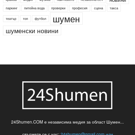
паркинг
питейна вода
проверки
професия
сцена
такса
шумен
театър
топ
футбол
шуменски новини
24Shumen.COM е независима медия за област Шумен...
свържете се с нас:
24shumen@gmail.com или