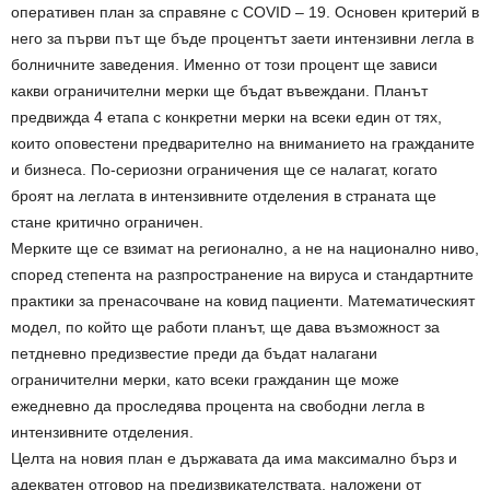
оперативен план за справяне с COVID – 19. Основен критерий в
него за първи път ще бъде процентът заети интензивни легла в
болничните заведения. Именно от този процент ще зависи
какви ограничителни мерки ще бъдат въвеждани. Планът
предвижда 4 етапа с конкретни мерки на всеки един от тях,
които оповестени предварително на вниманието на гражданите
и бизнеса. По-сериозни ограничения ще се налагат, когато
броят на леглата в интензивните отделения в страната ще
стане критично ограничен.
Мерките ще се взимат на регионално, а не на национално ниво,
според степента на разпространение на вируса и стандартните
практики за пренасочване на ковид пациенти. Математическият
модел, по който ще работи планът, ще дава възможност за
петдневно предизвестие преди да бъдат налагани
ограничителни мерки, като всеки гражданин ще може
ежедневно да проследява процента на свободни легла в
интензивните отделения.
Целта на новия план е държавата да има максимално бърз и
адекватен отговор на предизвикателствата, наложени от