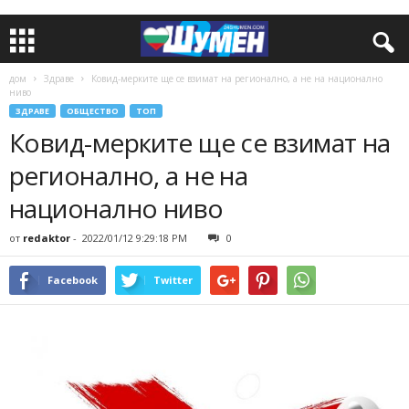
дом
Здраве
Ковид-мерките ще се взимат на регионално, а не на национално
ниво
ЗДРАВЕ
ОБЩЕСТВО
ТОП
Ковид-мерките ще се взимат на
регионално, а не на
национално ниво
от
redaktor
-
2022/01/12 9:29:18 PM
0
Facebook
Twitter