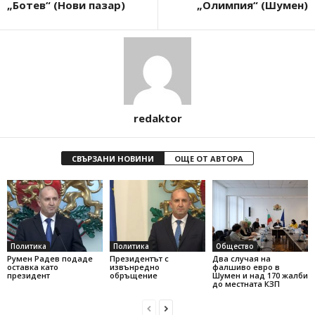
„Ботев“ (Нови пазар)
„Олимпия“ (Шумен)
redaktor
СВЪРЗАНИ НОВИНИ
ОЩЕ ОТ АВТОРА
Политика
Политика
Общество
Румен Радев подаде
Президентът с
Два случая на
оставка като
извънредно
фалшиво евро в
президент
обръщение
Шумен и над 170 жалби
до местната КЗП