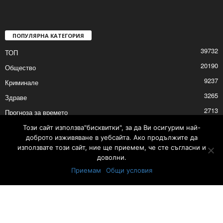
ПОПУЛЯРНА КАТЕГОРИЯ
39732
ТОП
20190
Общество
9237
Криминале
3265
Здраве
2713
Прогноза за времето
2530
Политика
Този сайт използва"бисквитки", за да Ви осигурим най-
доброто изживяване в уебсайта. Ако продължите да
2529
Култура
използвате този сайт, ние ще приемем, че сте съгласни и
доволни.
Приемам
Общи условия
Контакти
Реклама
© © 2017 24Shumen.COM. Изработка и поддръжка от
Timag.EU
и
CHOCHEV TEAM