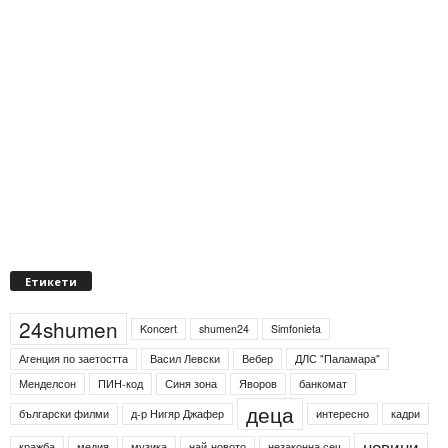
Етикети
24shumen
Koncert
shumen24
Simfonieta
Агенция по заетостта
Васил Левски
Вебер
ДЛС "Паламара"
Менделсон
ПИН-код
Синя зона
Яворов
банкомат
деца
български филми
д-р Нигяр Джафер
интересно
кадри
новини
кражба
медия
музика
най-новото
незаконна сеч