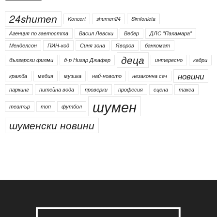
Етикети
24shumen
Koncert
shumen24
Simfonieta
Агенция по заетостта
Васил Левски
Вебер
ДЛС "Паламара"
Менделсон
ПИН-код
Синя зона
Яворов
банкомат
деца
български филми
д-р Нигяр Джафер
интересно
кадри
новини
кражба
медия
музика
най-новото
незаконна сеч
паркинг
питейна вода
проверки
професия
сцена
такса
шумен
театър
топ
футбол
шуменски новини