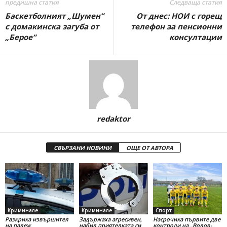
предишна статия
Следваща статия
Баскетболният „Шумен“
От днес: НОИ с горещ
с домакинска загуба от
телефон за пенсионни
„Берое“
консултации
redaktor
СВЪРЗАНИ НОВИНИ
ОЩЕ ОТ АВТОРА
Криминале
Криминале
Спорт
Разкриха извършител
Задържаха агресивен,
Насрочиха първите две
на палеж
набил приятелката си
контроли на „Волов-