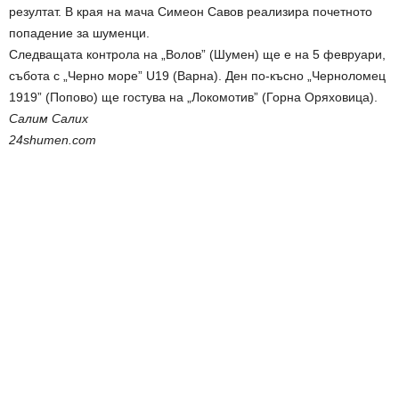
резултат. В края на мача Симеон Савов реализира почетното
попадение за шуменци.
Следващата контрола на „Волов” (Шумен) ще е на 5 февруари,
събота с „Черно море” U19 (Варна). Ден по-късно „Черноломец
1919” (Попово) ще гостува на „Локомотив” (Горна Оряховица).
Салим Салих
24shumen.com