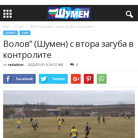
дом
Спорт
Волов” (Шумен) с втора загуба в контролите
СПОРТ
ТОП
Волов” (Шумен) с втора загуба в
контролите
от
redaktor
-
2022/01/31 9:26:57 AM
0
Facebook
Twitter