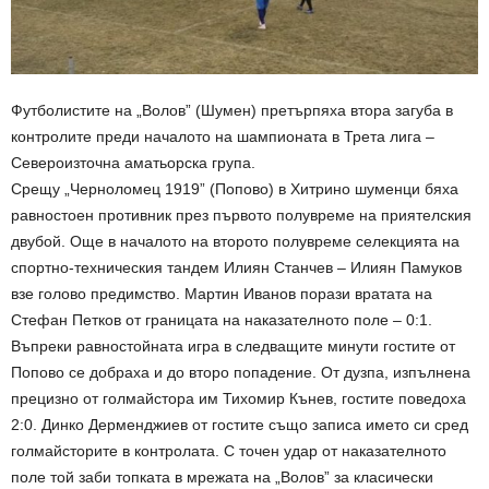
Футболистите на „Волов” (Шумен) претърпяха втора загуба в
контролите преди началото на шампионата в Трета лига –
Североизточна аматьорска група.
Срещу „Черноломец 1919” (Попово) в Хитрино шуменци бяха
равностоен противник през първото полувреме на приятелския
двубой. Още в началото на второто полувреме селекцията на
спортно-техническия тандем Илиян Станчев – Илиян Памуков
взе голово предимство. Мартин Иванов порази вратата на
Стефан Петков от границата на наказателното поле – 0:1.
Въпреки равностойната игра в следващите минути гостите от
Попово се добраха и до второ попадение. От дузпа, изпълнена
прецизно от голмайстора им Тихомир Кънев, гостите поведоха
2:0. Динко Дерменджиев от гостите също записа името си сред
голмайсторите в контролата. С точен удар от наказателното
поле той заби топката в мрежата на „Волов” за класически