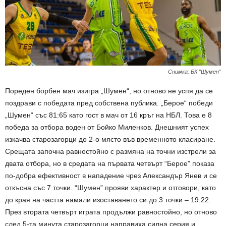
Снимка: БК "Шумен"
Пореден борбен мач изигра „Шумен“, но отново не успя да се
поздрави с победата пред собствена публика. „Берое“ победи
„Шумен“ със 81:65 като гост в мач от 16 кръг на НБЛ. Това е 8
победа за отбора воден от Бойко Миленков. Днешният успех
изкачва старозагорци до 2-о място във временното класиране.
Срещата започна равностойно с размяна на точни изстрели за
двата отбора, но в средата на първата четвърт “Берое” показа
по-добра ефективност в нападение чрез Александър Янев и се
откъсна със 7 точки. “Шумен” прояви характер и отговори, като
до края на частта намали изоставането си до 3 точки – 19:22.
През втората четвърт играта продължи равностойно, но отново
след 5-та минута старозагорци направиха силна серия и