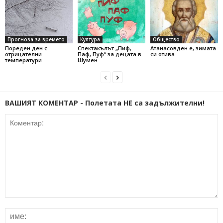
Прогноза за времето
Култура
Общество
Пореден ден с
Спектакълът „Пиф,
Атанасовден е, зимата
отрицателни
Паф, Пуф“ за децата в
си отива
температури
Шумен
ВАШИЯТ КОМЕНТАР - Полетата НЕ са задължителни!