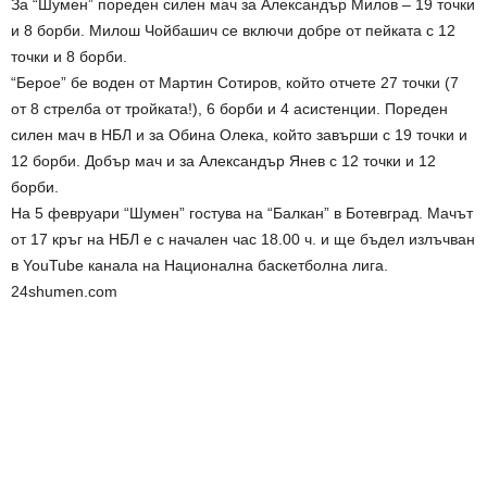
За “Шумен” пореден силен мач за Александър Милов – 19 точки
и 8 борби. Милош Чойбашич се включи добре от пейката с 12
точки и 8 борби.
“Берое” бе воден от Мартин Сотиров, който отчете 27 точки (7
от 8 стрелба от тройката!), 6 борби и 4 асистенции. Пореден
силен мач в НБЛ и за Обина Олека, който завърши с 19 точки и
12 борби. Добър мач и за Александър Янев с 12 точки и 12
борби.
На 5 февруари “Шумен” гостува на “Балкан” в Ботевград. Мачът
от 17 кръг на НБЛ е с начален час 18.00 ч. и ще бъдел излъчван
в YouTube канала на Национална баскетболна лига.
24shumen.com