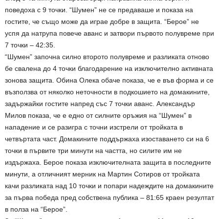
поведоха с 9 точки. “Шумен” не се предаваше и показа на
гостите, че също може да играе добре в защита. “Берое” не
успя да натрупа повече аванс и затвори първото полувреме при
7 точки – 42:35.
“Шумен” започна силно второто полувреме и разликата отново
бе свалена до 4 точки благодарение на изключително активната
зонова защита. Обина Олека обаче показа, че е във форма и се
възползва от няколко неточности в подкошието на домакините,
задържайки гостите напред със 7 точки аванс. Александър
Милов показа, че е едно от силните оръжия на “Шумен” в
нападение и се разигра с точни изстрели от тройката в
четвъртата част. Домакините поддържаха изоставането си на 6
точки в първите три минути на частта, но силите им не
издържаха. Берое показа изключителната защита в последните
минути, а отличният мерник на Мартин Сотиров от тройката
качи разликата над 10 точки и попари надеждите на домакините
за първа победа пред собствена публика – 81:65 краен резултат
в полза на “Берое”.