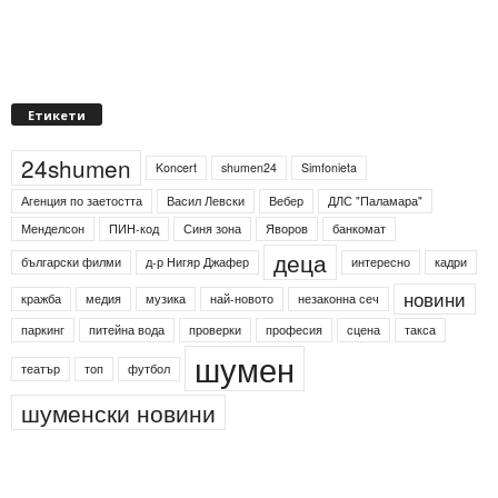
Етикети
24shumen
Koncert
shumen24
Simfonieta
Агенция по заетостта
Васил Левски
Вебер
ДЛС "Паламара"
Менделсон
ПИН-код
Синя зона
Яворов
банкомат
деца
български филми
д-р Нигяр Джафер
интересно
кадри
новини
кражба
медия
музика
най-новото
незаконна сеч
паркинг
питейна вода
проверки
професия
сцена
такса
шумен
театър
топ
футбол