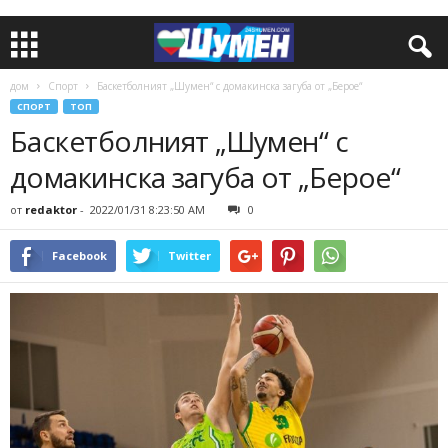
дом
Спорт
Баскетболният „Шумен“ с домакинска загуба от „Берое“
СПОРТ
ТОП
Баскетболният „Шумен“ с
домакинска загуба от „Берое“
от
redaktor
-
2022/01/31 8:23:50 AM
0
Facebook
Twitter