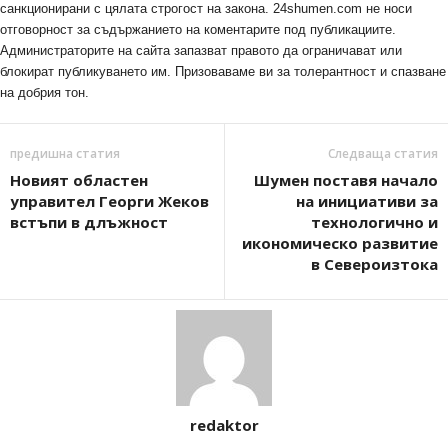
санкционирани с цялата строгост на закона. 24shumen.com не носи
отговорност за съдържанието на коментарите под публикациите.
Администраторите на сайта запазват правото да ограничават или
блокират публикуването им. Призоваваме ви за толерантност и спазване
на добрия тон.
предишна статия
Следваща статия
Новият областен
Шумен поставя начало
управител Георги Жеков
на инициативи за
встъпи в длъжност
технологично и
икономическо развитие
в Североизтока
redaktor