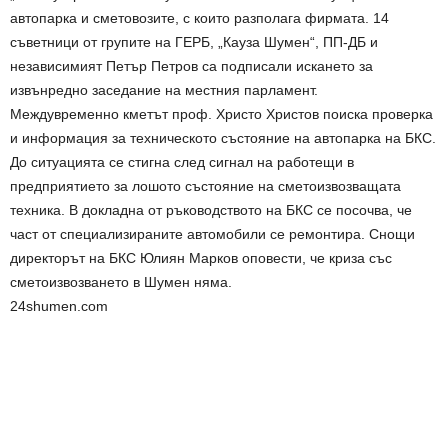
автопарка и сметовозите, с които разполага фирмата. 14
съветници от групите на ГЕРБ, „Кауза Шумен“, ПП-ДБ и
независимият Петър Петров са подписали искането за
извънредно заседание на местния парламент.
Междувременно кметът проф. Христо Христов поиска проверка
и информация за техническото състояние на автопарка на БКС.
До ситуацията се стигна след сигнал на работещи в
предприятието за лошото състояние на сметоизвозващата
техника. В докладна от ръководството на БКС се посочва, че
част от специализираните автомобили се ремонтира. Снощи
директорът на БКС Юлиян Марков оповести, че криза със
сметоизвозването в Шумен няма.
24shumen.com