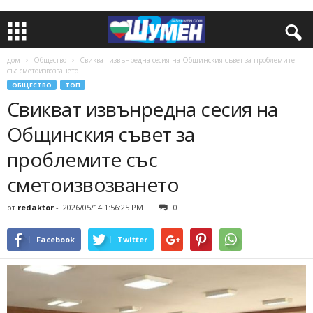
дом
Общество
Свикват извънредна сесия на Общинския съвет за проблемите
със сметоизвозването
ОБЩЕСТВО
ТОП
Свикват извънредна сесия на
Общинския съвет за
проблемите със
сметоизвозването
от
redaktor
-
2026/05/14 1:56:25 PM
0
Facebook
Twitter