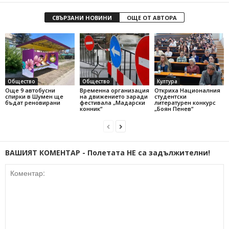
СВЪРЗАНИ НОВИНИ
ОЩЕ ОТ АВТОРА
Общество
Общество
Култура
Още 9 автобусни
Временна организация
Откриха Националния
спирки в Шумен ще
на движението заради
студентски
бъдат реновирани
фестивала „Мадарски
литературен конкурс
конник“
„Боян Пенев“
ВАШИЯТ КОМЕНТАР - Полетата НЕ са задължителни!