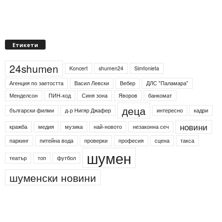
Етикети
24shumen
Koncert
shumen24
Simfonieta
Агенция по заетостта
Васил Левски
Вебер
ДЛС "Паламара"
Менделсон
ПИН-код
Синя зона
Яворов
банкомат
деца
български филми
д-р Нигяр Джафер
интересно
кадри
новини
кражба
медия
музика
най-новото
незаконна сеч
паркинг
питейна вода
проверки
професия
сцена
такса
шумен
театър
топ
футбол
шуменски новини