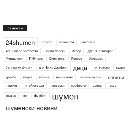
Етикети
24shumen
Koncert
shumen24
Simfonieta
Агенция по заетостта
Васил Левски
Вебер
ДЛС "Паламара"
Менделсон
ПИН-код
Синя зона
Яворов
банкомат
деца
български филми
д-р Нигяр Джафер
интересно
кадри
новини
кражба
медия
музика
най-новото
незаконна сеч
паркинг
питейна вода
проверки
професия
сцена
такса
шумен
театър
топ
футбол
шуменски новини