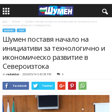
дом
Бизнес
Шумен поставя начало на инициативи за технологично и
икономическо развитие в Североизтока
БИЗНЕС
ТОП
Шумен поставя начало на
инициативи за технологично и
икономическо развитие в
Североизтока
от
redaktor
-
2026/05/14 3:43:38 PM
0
Facebook
Twitter