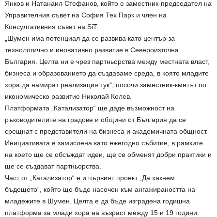
Янков и Натанаил Стефанов, който е заместник-председател на
Управителния съвет на София Тех Парк и член на
Консултативния съвет на SiT.
„Шумен има потенциал да се развива като център за
технологично и иновативно развитие в Североизточна
България. Целта ни е чрез партньорства между местната власт,
бизнеса и образованието да създаваме среда, в която младите
хора да намират реализация тук“, посочи заместник-кметът по
икономическо развитие Николай Колев.
Платформата „Катализатор“ ще даде възможност на
ръководителите на градове и общини от България да се
срещнат с представители на бизнеса и академичната общност.
Инициативата е замислена като ежегодно събитие, в рамките
на което ще се обсъждат идеи, ще се обменят добри практики и
ще се създават партньорства.
Част от „Катализатор“ е и първият проект „Да хакнем
бъдещето“, който ще бъде насочен към ангажираността на
младежите в Шумен. Целта е да бъде изградена годишна
платформа за млади хора на възраст между 15 и 19 години.