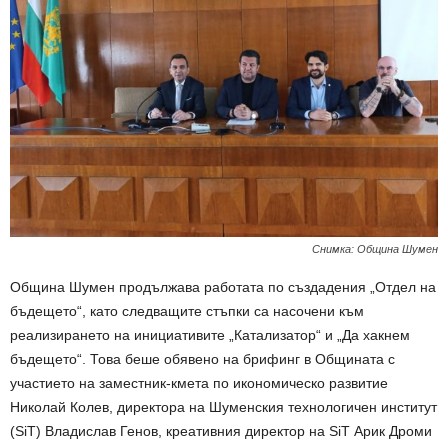
Снимка: Община Шумен
Община Шумен продължава работата по създадения „Отдел на
бъдещето“, като следващите стъпки са насочени към
реализирането на инициативите „Катализатор“ и „Да хакнем
бъдещето“. Това беше обявено на брифинг в Общината с
участието на заместник-кмета по икономическо развитие
Николай Колев, директора на Шуменския технологичен институт
(SiT) Владислав Генов, креативния директор на SiT Арик Дроми