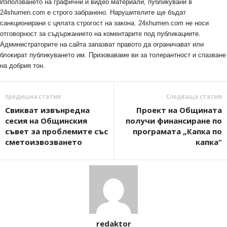
Използването на графични и видео материали, публикувани в
24shumen.com е строго забранено. Нарушителите ще бъдат
санкционирани с цялата строгост на закона. 24shumen.com не носи
отговорност за съдържанието на коментарите под публикациите.
Администраторите на сайта запазват правото да ограничават или
блокират публикуването им. Призоваваме ви за толерантност и спазване
на добрия тон.
предишна статия
Следваща статия
Свикват извънредна
Проект на Общината
сесия на Общинския
получи финансиране по
съвет за проблемите със
програмата „Капка по
сметоизвозването
капка“
redaktor