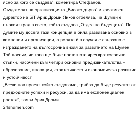
ясно за кого се създава“, коментира Стефанов.
Създателят на организацията „Високо дърво“ и креативен
директор на SiT Арик Дроми Янков отбеляза, че Шумен е
първият град в света, който създава „Отдел на бъдещето“. По
думите му досега тази концепция е била развивана основно в
компании и организации, а ролята ѝ в случая е свързана с
изграждането на дългосрочна визия за развитието на Шумен.
Той посочи, че това ще бъде постигнато чрез краткосрочни
стъпки, насочени към четири основни предизвикателства –
образование, иновации, стратегическо и икономическо развитие
и устойчивост
„Всеки нов проект, който създаваме, трябва да бъде резултат от
предходните успехи и ресурси, за да има експоненциален
растеж“, заяви Арик Дроми.
24shumen.com