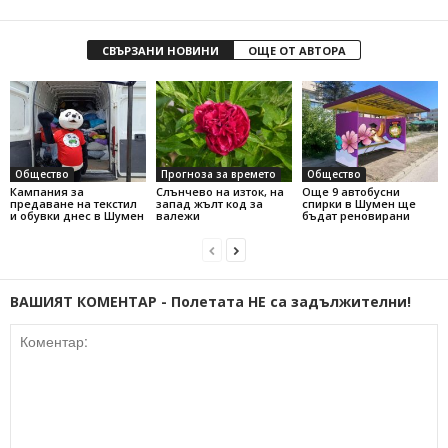
СВЪРЗАНИ НОВИНИ
ОЩЕ ОТ АВТОРА
Общество
Прогноза за времето
Общество
Кампания за
Слънчево на изток, на
Още 9 автобусни
предаване на текстил
запад жълт код за
спирки в Шумен ще
и обувки днес в Шумен
валежи
бъдат реновирани
ВАШИЯТ КОМЕНТАР - Полетата НЕ са задължителни!