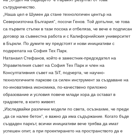
сътрудничество.
„Наша цел е Шумен да стане технологичен център на
Североизточна България“, посочи Генов. Той допълни, че това
са първите стъпки в тази посока и отбеляза, че вече е подписан
договор за съвместна работа и с Калифорнийския университет
в Бъркли. По думите му предстоят и нови инициативи с
подкрепата на София Тех Парк.
Натанаил Стефанов, който е заместник-председател на
Управителния съвет на София Тех Парк и член на
Консултативния съвет на SiT, подчерта, че научно-
технологичните паркове са силен инструмент за създаване на
по-иновативна икономика, по-качествено приложно
образование и условия повече млади хора да остават в
градовете, в които живеят.
„Изследвайки различни модели по света, осъзнахме, че преди
„да се налее бетон“, е важно да има съдържание. Когато бъде
създаден паркът, всички инициативи вече трябва да имат
успешен опит, а при проектирането на пространството да е