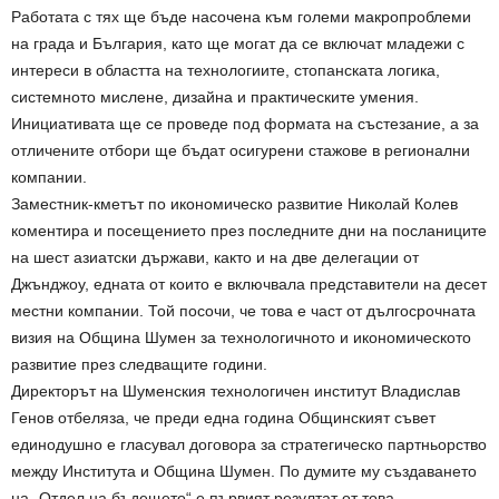
Работата с тях ще бъде насочена към големи макропроблеми
на града и България, като ще могат да се включат младежи с
интереси в областта на технологиите, стопанската логика,
системното мислене, дизайна и практическите умения.
Инициативата ще се проведе под формата на състезание, а за
отличените отбори ще бъдат осигурени стажове в регионални
компании.
Заместник-кметът по икономическо развитие Николай Колев
коментира и посещението през последните дни на посланиците
на шест азиатски държави, както и на две делегации от
Джънджоу, едната от които е включвала представители на десет
местни компании. Той посочи, че това е част от дългосрочната
визия на Община Шумен за технологичното и икономическото
развитие през следващите години.
Директорът на Шуменския технологичен институт Владислав
Генов отбеляза, че преди една година Общинският съвет
единодушно е гласувал договора за стратегическо партньорство
между Института и Община Шумен. По думите му създаването
на „Отдел на бъдещето“ е първият резултат от това