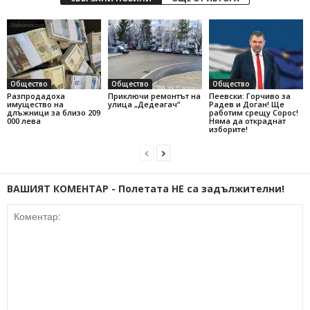
Общество
Общество
Общество
Разпродадоха
Приключи ремонтът на
Пеевски: Горчиво за
имущество на
улица „Дедеагач“
Радев и Доган! Ще
длъжници за близо 209
работим срещу Сорос!
000 лева
Няма да откраднат
изборите!
ВАШИЯТ КОМЕНТАР - Полетата НЕ са задължителни!