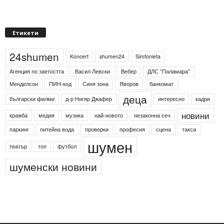
Етикети
24shumen
Koncert
shumen24
Simfonieta
Агенция по заетостта
Васил Левски
Вебер
ДЛС "Паламара"
Менделсон
ПИН-код
Синя зона
Яворов
банкомат
деца
български филми
д-р Нигяр Джафер
интересно
кадри
новини
кражба
медия
музика
най-новото
незаконна сеч
паркинг
питейна вода
проверки
професия
сцена
такса
шумен
театър
топ
футбол
шуменски новини