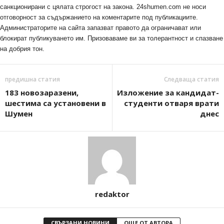
санкционирани с цялата строгост на закона. 24shumen.com не носи
отговорност за съдържанието на коментарите под публикациите.
Администраторите на сайта запазват правото да ограничават или
блокират публикуването им. Призоваваме ви за толерантност и спазване
на добрия тон.
предишна статия
Следваща статия
183 новозаразени,
Изложение за кандидат-
шестима са установени в
студенти отваря врати
Шумен
днес
redaktor
СВЪРЗАНИ НОВИНИ
ОЩЕ ОТ АВТОРА