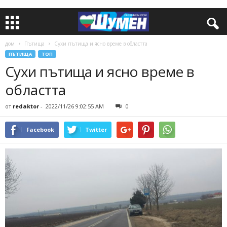
дом
Пътища
Сухи пътища и ясно време в областта
ПЪТИЩА
ТОП
Сухи пътища и ясно време в
областта
от
redaktor
-
2022/11/26 9:02:55 AM
0
Facebook
Twitter