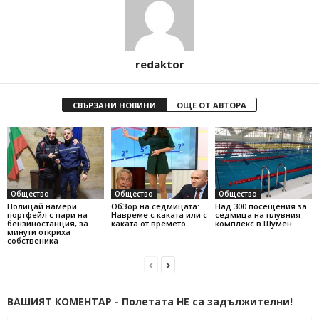
redaktor
СВЪРЗАНИ НОВИНИ
ОЩЕ ОТ АВТОРА
Общество
Общество
Общество
Полицай намери
ОбЗор на седмицата:
Над 300 посещения за
портфейл с пари на
Навреме с каката или с
седмица на плувния
бензиностанция, за
каката от времето
комплекс в Шумен
минути откриха
собственика
ВАШИЯТ КОМЕНТАР - Полетата НЕ са задължителни!