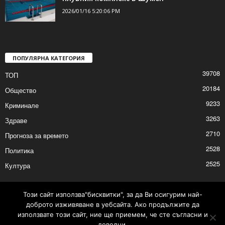
2026/01/16 6:32:18 PM
Над 300 посещения за седмица на
плувния комплекс в Шумен
2026/01/16 5:20:06 PM
ПОПУЛЯРНА КАТЕГОРИЯ
39708
ТОП
20184
Общество
9233
Криминале
3263
Здраве
2710
Прогноза за времето
2528
Политика
Този сайт използва"бисквитки", за да Ви осигурим най-
доброто изживяване в уебсайта. Ако продължите да
2525
Култура
използвате този сайт, ние ще приемем, че сте съгласни и
доволни.