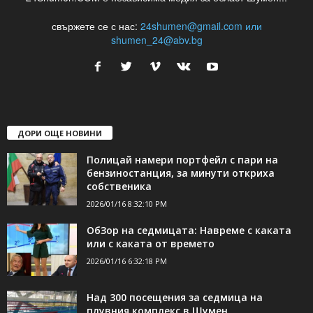
24Shumen.COM е независима медия за област Шумен...
свържете се с нас:
24shumen@gmail.com или
shumen_24@abv.bg
ДОРИ ОЩЕ НОВИНИ
Полицай намери портфейл с пари на
бензиностанция, за минути откриха
собственика
2026/01/16 8:32:10 PM
ОбЗор на седмицата: Навреме с каката
или с каката от времето