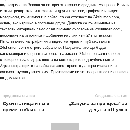
под закрила на Закона за авторското право и сродните му права. Всички
статии, репортажи, интервюта и други текстови, графични и видео
материали, публикувани в сайта, са собственост на 24shumen.com,
освен, ако изрично е посочено друго. Допуска се публикуване на
текстови материали само след писмено съгласие на 24shumen.com,
посочване на източника и добавяне на линк към 24shumen.com.
Използването на графични и видео материали, публикувани в
24shumen.com е строго забранено. Нарушителите ще бъдат
санкционирани с цялата строгост на закона. 24shumen.com не носи
отговорност за съдържанието на коментарите под публикациите.
Администраторите на сайта запазват правото да ограничават или
блокират публикуването им. Призоваваме ви за толерантност и спазване
на добрия тон.
предишна статия
Следваща статия
Сухи пътища и ясно
„Закуска за принцеса” за
време в областта
децата в Шумен