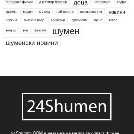
24shumen
Koncert
shumen24
Simfonieta
Агенция по заетостта
Васил Левски
Вебер
ДЛС "Паламара"
Менделсон
ПИН-код
Синя зона
Яворов
банкомат
деца
български филми
д-р Нигяр Джафер
интересно
кадри
новини
кражба
медия
музика
най-новото
незаконна сеч
паркинг
питейна вода
проверки
професия
сцена
такса
шумен
театър
топ
футбол
шуменски новини