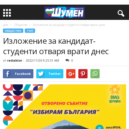
дом
Общество
Изложение за кандидат-студенти отваря врати днес
ОБЩЕСТВО
ТОП
Изложение за кандидат-
студенти отваря врати днес
от
redaktor
-
2022/11/26 9:25:51 AM
0
Facebook
Twitter