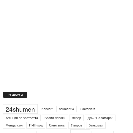
Етикети
24shumen
Koncert
shumen24
Simfonieta
Агенция по заетостта
Васил Левски
Вебер
ДЛС "Паламара"
Менделсон
ПИН-код
Синя зона
Яворов
банкомат