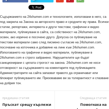
Съдържанието на 24shumen.com и технологиите, използвани в него, са
под закрила на Закона за авторското право и сродните му права. Всички
статии, репортажи, интервюта и други текстови, графични и видео
материали, публикувани в сайта, са собственост на 24shumen.com,
освен, ако изрично е посочено друго. Допуска се публикуване на
текстови материали само след писмено съгласие на 24shumen.com,
посочване на източника и добавяне на линк към 24shumen.com.
Използването на графични и видео материали, публикувани в
24shumen.com е строго забранено. Нарушителите ще бъдат
санкционирани с цялата строгост на закона. 24shumen.com не носи
отговорност за съдържанието на коментарите под публикациите.
Администраторите на сайта запазват правото да ограничават или
блокират публикуването им. Призоваваме ви за толерантност и спазване
на добрия тон.
предишна статия
Следваща статия
Пръскат срещу кърлежи
Помогнаха на