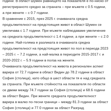
години. В област Шумен равнището на показателя е по-ниско от
регистрираното средно за страната – при мъжете с 0.5 години,
а при жените – с 0.7 години.
В сравнение с 2015, през 2025 г. очакваната средна
продължителност на предстоящия живот в област Шумен се
увеличава с 1.7 години. При мъжете наблюдаваме увеличение
на средната продължителност с 1.4 години, а при жените – с 2.0
години. Най-голяма е разликата в очакваната средна
продължителност на предстоящия живот по пол в периода 2023
– 2025 г. – 7.2 години, а най-малка в периодите 2015-2017 г. и
2020-2022 г. – 5.9 години в полза на жените.
Очакваната продължителност на живота в регионален аспект
варира от 72.7 години в област Видин до 78.2 години в област
София (столица), като общо в шест области тя е над средната
за страната. При мъжете стойността на показателя по области
се движи между 74.7 години за София (столица) и 68.6 години
за област Видин. При жените средната продължителност
варира в малко по-тесни граници – между 81.3 години за област
София (столица) и 77.0 години за област Разград.