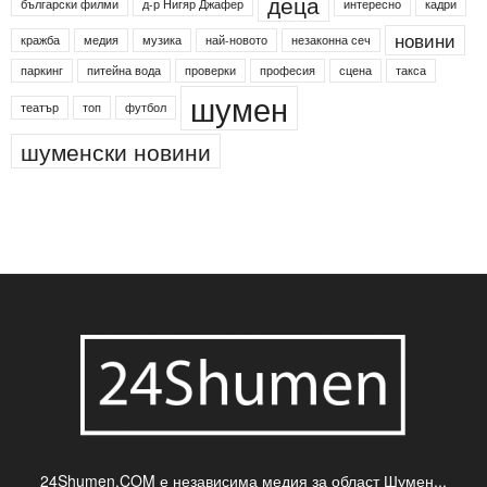
деца
български филми
д-р Нигяр Джафер
интересно
кадри
новини
кражба
медия
музика
най-новото
незаконна сеч
паркинг
питейна вода
проверки
професия
сцена
такса
шумен
театър
топ
футбол
шуменски новини
24Shumen.COM е независима медия за област Шумен...