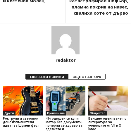
и кестенов молец
катастрофирал шофьор,
пламна покрив на навес,
свалиха коте от дърво
redaktor
СВЪРЗАНИ НОВИНИ
ОЩЕ ОТ АВТОРА
Други
Криминале
Общество
Рок групи и световни
41-годишен си купи
Външно оценяване по
денс изпълнители
мотор без документи,
литература за
идват за Шумен фест
почерпи се здраво за
учениците от VII и X
сделката и …
клас