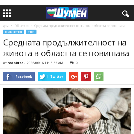
дом
Общество
Средната продължителност на живота в областта се повишава
ОБЩЕСТВО
ТОП
Средната продължителност на
живота в областта се повишава
от
redaktor
-
2026/06/16 11:13:55 AM
0
Facebook
Twitter