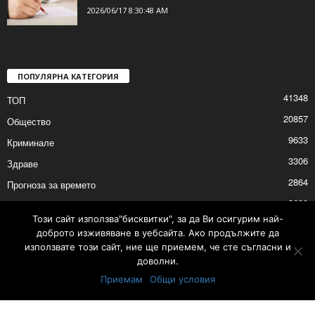
2026/06/17 8:30:48 AM
ПОПУЛЯРНА КАТЕГОРИЯ
41348
ТОП
20857
Общество
9633
Криминале
3306
Здраве
2864
Прогноза за времето
2689
Политика
Този сайт използва"бисквитки", за да Ви осигурим най-
2675
Култура
доброто изживяване в уебсайта. Ако продължите да
използвате този сайт, ние ще приемем, че сте съгласни и
доволни.
Приемам
Общи условия
Тарифа за избори на депутати за Народно събрание - 19 април 2026 г.
Контакти
Реклама