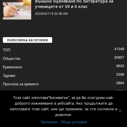
Външно оценяване по литература за
учениците от VII и X клас
2026/06/17 8:30:48 AM
ПОПУЛЯРНА КАТЕГОРИЯ
41348
ТОП
20857
Общество
9633
Криминале
3306
Здраве
2864
Прогноза за времето
2689
Политика
Този сайт използва"бисквитки", за да Ви осигурим най-
2675
Култура
доброто изживяване в уебсайта. Ако продължите да
използвате този сайт, ние ще приемем, че сте съгласни и
доволни.
Приемам
Общи условия