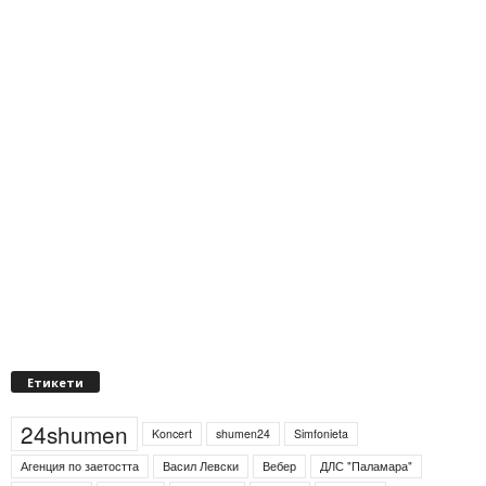
Етикети
24shumen
Koncert
shumen24
Simfonieta
Агенция по заетостта
Васил Левски
Вебер
ДЛС "Паламара"