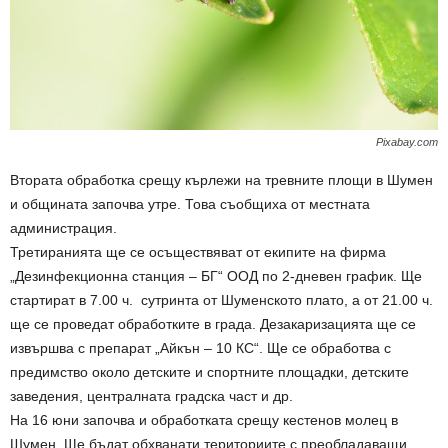
Pixabay.com
Втората обработка срещу кърлежи на тревните площи в Шумен
и общината започва утре. Това съобщиха от местната
администрация.
Третиранията ще се осъществяват от екипите на фирма
„Дезинфекционна станция – БГ“ ООД по 2-дневен график. Ще
стартират в 7.00 ч. сутринта от Шуменското плато, а от 21.00 ч.
ще се проведат обработките в града. Дезакаризацията ще се
извършва с препарат „Айкън – 10 КС“. Ще се обработва с
предимство около детските и спортните площадки, детските
заведения, централната градска част и др.
На 16 юни започва и обработката срещу кестенов молец в
Шумен. Ще бъдат обхванати териториите с преобладаващи