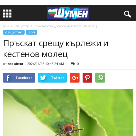
дом
Общество
Пръскат срещу кърлежи и кестенов молец
ОБЩЕСТВО
ТОП
Пръскат срещу кърлежи и
кестенов молец
от
redaktor
-
2026/06/16 10:48:24 AM
0
Facebook
Twitter