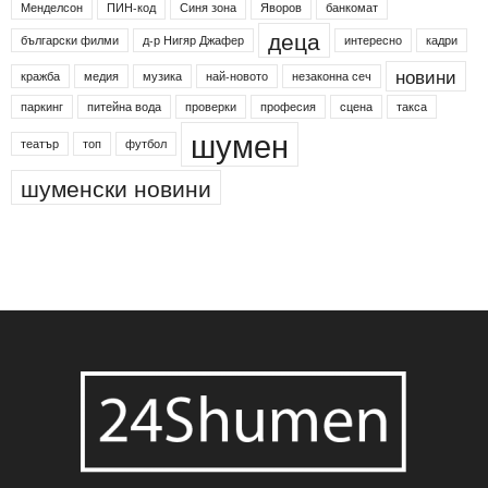
Менделсон
ПИН-код
Синя зона
Яворов
банкомат
деца
български филми
д-р Нигяр Джафер
интересно
кадри
новини
кражба
медия
музика
най-новото
незаконна сеч
паркинг
питейна вода
проверки
професия
сцена
такса
шумен
театър
топ
футбол
шуменски новини