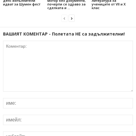
денс изпълнители
мотор без документи,
литература за
идват за Шумен фест
почерпи се здраво за
учениците от VII и X
сделката и …
клас
ВАШИЯТ КОМЕНТАР - Полетата НЕ са задължителни!