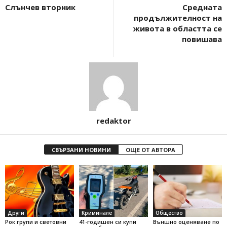
Слънчев вторник
Средната
продължителност на
живота в областта се
повишава
redaktor
СВЪРЗАНИ НОВИНИ
ОЩЕ ОТ АВТОРА
Други
Криминале
Общество
Рок групи и световни
41-годишен си купи
Външно оценяване по