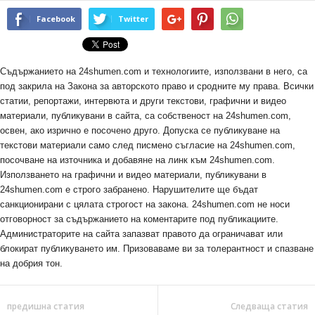
Facebook
Twitter
Съдържанието на 24shumen.com и технологиите, използвани в него, са
под закрила на Закона за авторското право и сродните му права. Всички
статии, репортажи, интервюта и други текстови, графични и видео
материали, публикувани в сайта, са собственост на 24shumen.com,
освен, ако изрично е посочено друго. Допуска се публикуване на
текстови материали само след писмено съгласие на 24shumen.com,
посочване на източника и добавяне на линк към 24shumen.com.
Използването на графични и видео материали, публикувани в
24shumen.com е строго забранено. Нарушителите ще бъдат
санкционирани с цялата строгост на закона. 24shumen.com не носи
отговорност за съдържанието на коментарите под публикациите.
Администраторите на сайта запазват правото да ограничават или
блокират публикуването им. Призоваваме ви за толерантност и спазване
на добрия тон.
предишна статия
Следваща статия