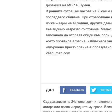
дирекция на МВР в Шумен.
В ранните сутрешни часове на 2 юни е 
последвало сбиване. При отработване 
мъже – един на 41години, другите двам
във видимо нетрезво състояние. Малко
започнала да отправя обиди към полиц
което проявила агресия, изблъскала у
извършено престъпление е образувано
24shumen.com
ДЯЛ
Facebook
Twitter
Съдържанието на 24shumen.com и технологиит
авторското право и сродните му права. Всич