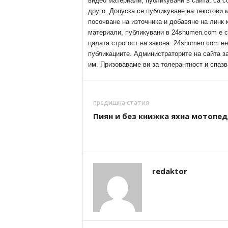
видео материали, публикувани в сайта, са с
друго. Допуска се публикуване на текстови
посочване на източника и добавяне на линк
материали, публикувани в 24shumen.com е с
цялата строгост на закона. 24shumen.com н
публикациите. Администраторите на сайта з
им. Призоваваме ви за толерантност и спазв
предишна статия
Пиян и без книжка яхна мотопед
redaktor