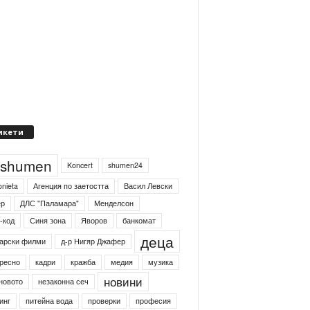
икети
4shumen
Koncert
shumen24
onieta
Агенция по заетостта
Васил Левски
ер
ДЛС "Паламара"
Менделсон
-код
Синя зона
Яворов
банкомат
деца
арски филми
д-р Нигяр Джафер
ресно
кадри
кражба
медия
музика
новини
новото
незаконна сеч