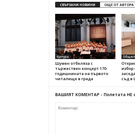
СВЪРЗАНИ НОВИНИ
ОЩЕ ОТ АВТОРА
Култура
Общест
Шумен отбеляза с
Откри
тържествен концерт 170-
избор
годишнината на първото
засед
читалище в града
съд в
ВАШИЯТ КОМЕНТАР - Полетата НЕ 