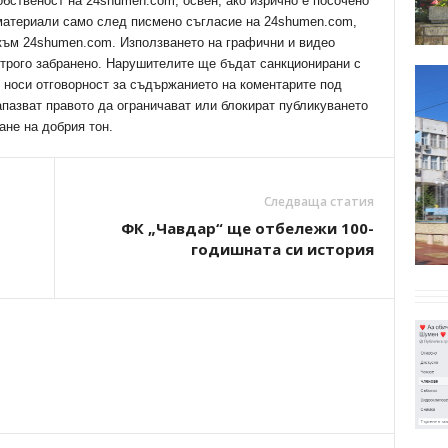
обственост на 24shumen.com, освен, ако изрично е посочено
 материали само след писмено съгласие на 24shumen.com,
 към 24shumen.com. Използването на графични и видео
трого забранено. Нарушителите ще бъдат санкционирани с
е носи отговорност за съдържанието на коментарите под
апазват правото да ограничават или блокират публикуването
ане на добрия тон.
Следваща статия
ФК „Чавдар“ ще отбележи 100-
годишната си история