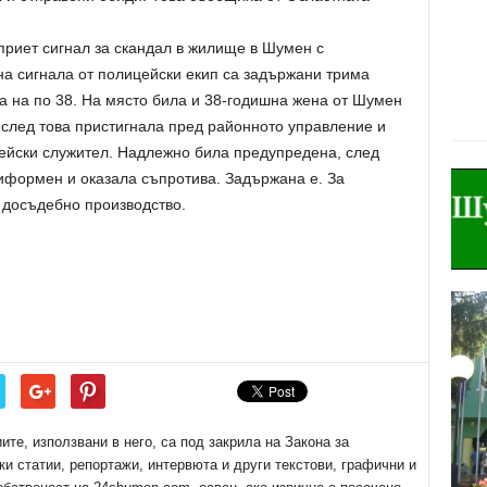
приет сигнал за скандал в жилище в Шумен с
на сигнала от полицейски екип са задържани трима
а на по 38. На място била и 38-годишна жена от Шумен
 след това пристигнала пред районното управление и
ейски служител. Надлежно била предупредена, след
ниформен и оказала съпротива. Задържана е. За
 досъдебно производство.
е, използвани в него, са под закрила на Закона за
ки статии, репортажи, интервюта и други текстови, графични и