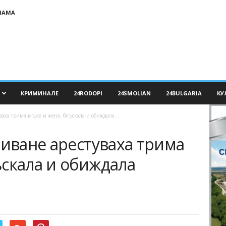
ЛАМА
КРИМИНАЛЕ
24RODOPI
24SMOLIAN
24BULGARIA
КУ
ваха трима мъже и жена, блъскала и обиждала...
биване арестуваха трима
ъскала и обиждала