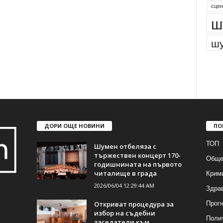
парк
сцен
ш
шу
ДОРИ ОЩЕ НОВИНИ
ПО
ТОП
Шумен отбеляза с
тържествен концерт 170-
Обще
годишнината на първото
Крим
читалище в града
2026/06/04 12:29:44 AM
Здра
Прогн
Откриват процедура за