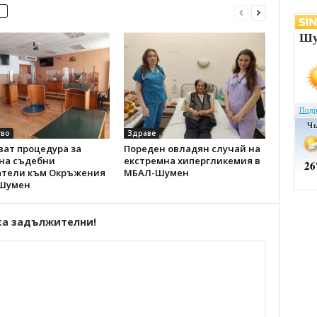
во
Здраве
ват процедура за
Пореден овладян случай на
 на съдебни
екстремна хипергликемия в
атели към Окръжения
МБАЛ-Шумен
 Шумен
са задължителни!