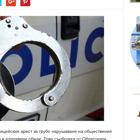
ицейския арест за грубо нарушаване на обществения
л и отправени обиди. Това съобщиха от Областната