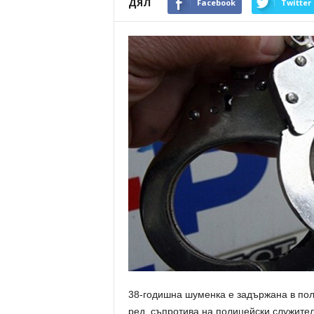
ДЯЛ
Facebook
Twitter
38-годишна шуменка е задържана в пол
ред, съпротива на полицейски служите