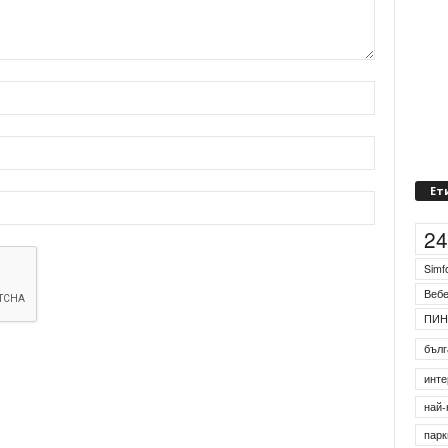
Ет
2
Simf
Веб
ПИН
бълг
инте
най-