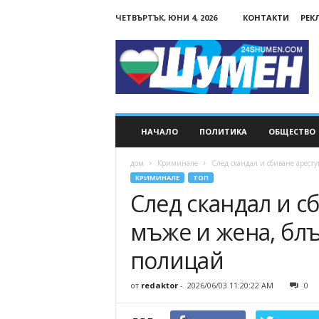
ЧЕТВЪРТЪК, ЮНИ 4, 2026
КОНТАКТИ
РЕК
24Shumen.COM
НАЧАЛО
ПОЛИТИКА
ОБЩЕСТВО
дом
Криминале
След скандал и сбиване аресту
КРИМИНАЛЕ
ТОП
След скандал и с
мъже и жена, бл
полицай
от
redaktor
-
2026/06/03 11:20:22 AM
0