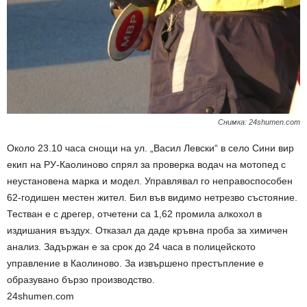
Снимка: 24shumen.com
Около 23.10 часа снощи на ул. „Васил Левски“ в село Сини вир
екип на РУ-Каолиново спрял за проверка водач на мотопед с
неустановена марка и модел. Управлявал го неправоспособен
62-годишен местен жител. Бил във видимо нетрезво състояние.
Тестван е с дрегер, отчетени са 1,62 промила алкохол в
издишания въздух. Отказал да даде кръвна проба за химичен
анализ. Задържан е за срок до 24 часа в полицейското
управление в Каолиново. За извършено престъпление е
образувано бързо производство.
24shumen.com