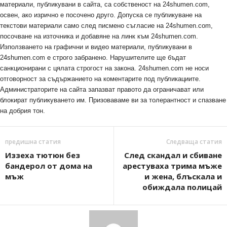
материали, публикувани в сайта, са собственост на 24shumen.com,
освен, ако изрично е посочено друго. Допуска се публикуване на
текстови материали само след писмено съгласие на 24shumen.com,
посочване на източника и добавяне на линк към 24shumen.com.
Използването на графични и видео материали, публикувани в
24shumen.com е строго забранено. Нарушителите ще бъдат
санкционирани с цялата строгост на закона. 24shumen.com не носи
отговорност за съдържанието на коментарите под публикациите.
Администраторите на сайта запазват правото да ограничават или
блокират публикуването им. Призоваваме ви за толерантност и спазване
на добрия тон.
предишна статия
Следваща статия
Иззеха тютюн без
След скандал и сбиване
бандерол от дома на
арестуваха трима мъже
мъж
и жена, блъскала и
обиждала полицай