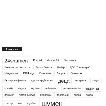
Етикети
24shumen
Koncert
shumen24
Simfonieta
Агенция по заетостта
Васил Левски
Вебер
ДЛС "Паламара"
Менделсон
ПИН-код
Синя зона
Яворов
банкомат
деца
български филми
д-р Нигяр Джафер
интересно
кадри
новини
кражба
медия
музика
най-новото
незаконна сеч
паркинг
питейна вода
проверки
професия
сцена
такса
шумен
театър
топ
футбол