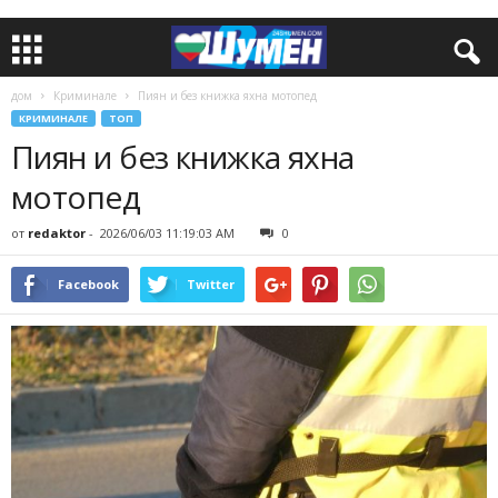
дом
Криминале
Пиян и без книжка яхна мотопед
КРИМИНАЛЕ
ТОП
Пиян и без книжка яхна
мотопед
от
redaktor
-
2026/06/03 11:19:03 AM
0
Facebook
Twitter