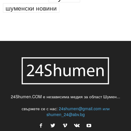
шуменски новини
24Shumen.COM е независима медия за област Шумен...
свържете се с нас:
24shumen@gmail.com или
shumen_24@abv.bg