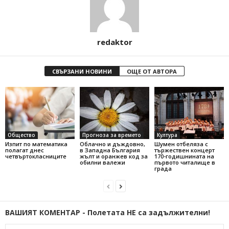
redaktor
СВЪРЗАНИ НОВИНИ
ОЩЕ ОТ АВТОРА
Общество
Прогноза за времето
Култура
Изпит по математика
Облачно и дъждовно,
Шумен отбеляза с
полагат днес
в Западна България
тържествен концерт
четвъртокласниците
жълт и оранжев код за
170-годишнината на
обилни валежи
първото читалище в
града
ВАШИЯТ КОМЕНТАР - Полетата НЕ са задължителни!