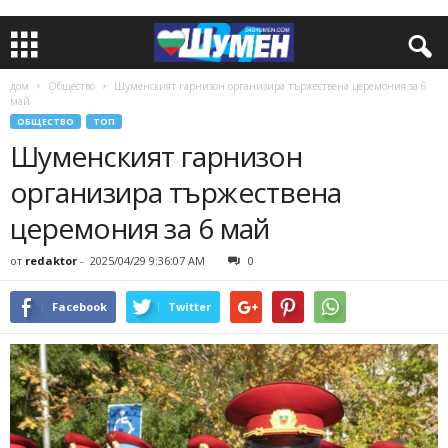
дом
Общество
Шуменският гарнизон организира тържествена церемония за 6
май
ОБЩЕСТВО
ТОП
Шуменският гарнизон
организира тържествена
церемония за 6 май
от
redaktor
-
2025/04/29 9:36:07 AM
0
Facebook
Twitter