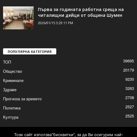
Приключи ремонтът на улица „Дедеагач“
2026/01/15 4:48:20 PM
Първа за годината работна среща на
читалищни дейци от община Шумен
2026/01/15 3:29:11 PM
ПОПУЛЯРНА КАТЕГОРИЯ
39695
ТОП
20179
Общество
9230
Криминале
3263
Здраве
2708
Прогноза за времето
2527
Политика
Този сайт използва"бисквитки", за да Ви осигурим най-