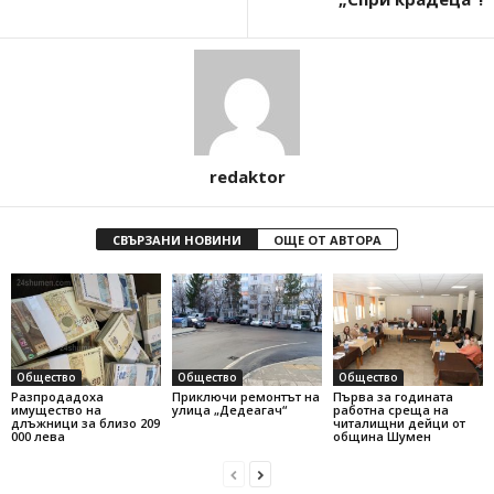
redaktor
СВЪРЗАНИ НОВИНИ
ОЩЕ ОТ АВТОРА
Общество
Общество
Общество
Разпродадоха
Приключи ремонтът на
Първа за годината
имущество на
улица „Дедеагач“
работна среща на
длъжници за близо 209
читалищни дейци от
000 лева
община Шумен