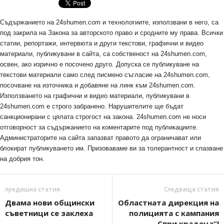
Съдържанието на 24shumen.com и технологиите, използвани в него, са
под закрила на Закона за авторското право и сродните му права. Всички
статии, репортажи, интервюта и други текстови, графични и видео
материали, публикувани в сайта, са собственост на 24shumen.com,
освен, ако изрично е посочено друго. Допуска се публикуване на
текстови материали само след писмено съгласие на 24shumen.com,
посочване на източника и добавяне на линк към 24shumen.com.
Използването на графични и видео материали, публикувани в
24shumen.com е строго забранено. Нарушителите ще бъдат
санкционирани с цялата строгост на закона. 24shumen.com не носи
отговорност за съдържанието на коментарите под публикациите.
Администраторите на сайта запазват правото да ограничават или
блокират публикуването им. Призоваваме ви за толерантност и спазване
на добрия тон.
предишна статия
Следваща статия
Двама нови общински
Областната дирекция на
съветници се заклеха
полицията с кампания
„Спри крадеца“!