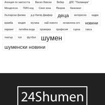
Етикети
24shumen
Koncert
shumen24
Simfonieta
Агенция по заетостта
Васил Левски
Вебер
ДЛС "Паламара"
Менделсон
ПИН-код
Синя зона
Яворов
банкомат
деца
български филми
д-р Нигяр Джафер
интересно
кадри
новини
кражба
медия
музика
най-новото
незаконна сеч
паркинг
питейна вода
проверки
професия
сцена
такса
шумен
театър
топ
футбол
шуменски новини