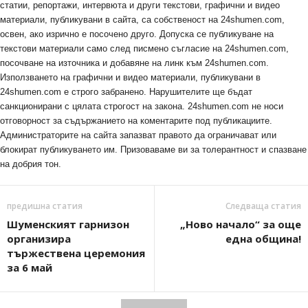
статии, репортажи, интервюта и други текстови, графични и видео
материали, публикувани в сайта, са собственост на 24shumen.com,
освен, ако изрично е посочено друго. Допуска се публикуване на
текстови материали само след писмено съгласие на 24shumen.com,
посочване на източника и добавяне на линк към 24shumen.com.
Използването на графични и видео материали, публикувани в
24shumen.com е строго забранено. Нарушителите ще бъдат
санкционирани с цялата строгост на закона. 24shumen.com не носи
отговорност за съдържанието на коментарите под публикациите.
Администраторите на сайта запазват правото да ограничават или
блокират публикуването им. Призоваваме ви за толерантност и спазване
на добрия тон.
предишна статия
Следваща статия
Шуменският гарнизон
„Ново начало“ за още
организира
една община!
тържествена церемония
за 6 май