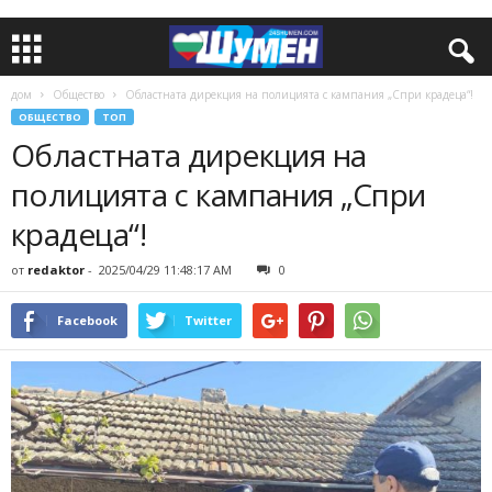
дом
Общество
Областната дирекция на полицията с кампания „Спри крадеца“!
ОБЩЕСТВО
ТОП
Областната дирекция на
полицията с кампания „Спри
крадеца“!
от
redaktor
-
2025/04/29 11:48:17 AM
0
Facebook
Twitter