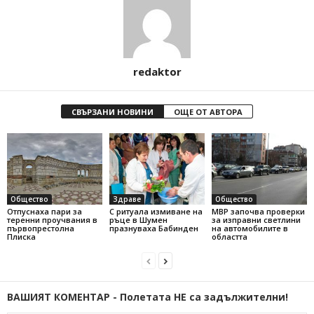
redaktor
СВЪРЗАНИ НОВИНИ
ОЩЕ ОТ АВТОРА
Общество
Здраве
Общество
Отпуснаха пари за
С ритуала измиване на
МВР започва проверки
теренни проучвания в
ръце в Шумен
за изправни светлини
първопрестолна
празнуваха Бабинден
на автомобилите в
Плиска
областта
ВАШИЯТ КОМЕНТАР - Полетата НЕ са задължителни!