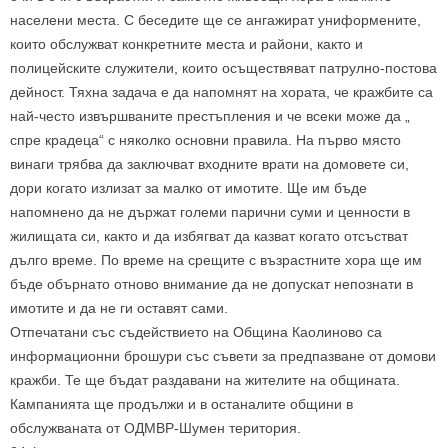
населени места. С беседите ще се ангажират униформените,
които обслужват конкретните места и райони, както и
полицейските служители, които осъществяват патрулно-постова
дейност. Тяхна задача е да напомнят на хората, че кражбите са
най-често извършваните престъпления и че всеки може да „
спре крадеца“ с няколко основни правила. На първо място
винаги трябва да заключват входните врати на домовете си,
дори когато излизат за малко от имотите. Ще им бъде
напомнено да не държат големи парични суми и ценности в
жилищата си, както и да избягват да казват когато отсъстват
дълго време. По време на срещите с възрастните хора ще им
бъде обърнато отново внимание да не допускат непознати в
имотите и да не ги оставят сами.
Отпечатани със съдействието на Община Каолиново са
информационни брошури със съвети за предпазване от домови
кражби. Те ще бъдат раздавани на жителите на общината.
Кампанията ще продължи и в останалите общини в
обслужваната от ОДМВР-Шумен територия.