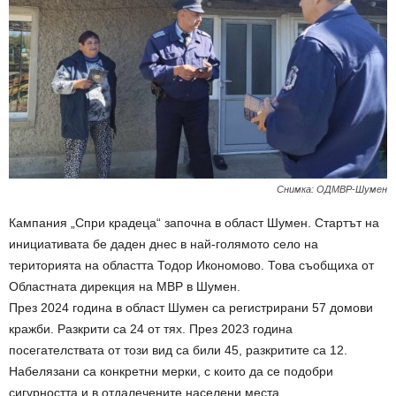
Снимка: ОДМВР-Шумен
Кампания „Спри крадеца“ започна в област Шумен. Стартът на
инициативата бе даден днес в най-голямото село на
територията на областта Тодор Икономово. Това съобщиха от
Областната дирекция на МВР в Шумен.
През 2024 година в област Шумен са регистрирани 57 домови
кражби. Разкрити са 24 от тях. През 2023 година
посегателствата от този вид са били 45, разкритите са 12.
Набелязани са конкретни мерки, с които да се подобри
сигурността и в отдалечените населени места.