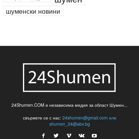
шуменски новини
24Shumen.COM е независима медия за област Шумен...
свържете се с нас:
24shumen@gmail.com или
shumen_24@abv.bg