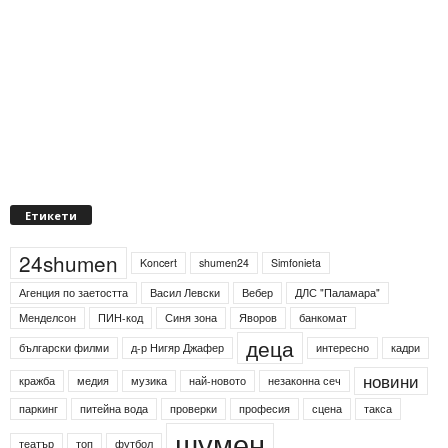
Етикети
24shumen
Koncert
shumen24
Simfonieta
Агенция по заетостта
Васил Левски
Вебер
ДЛС "Паламара"
Менделсон
ПИН-код
Синя зона
Яворов
банкомат
деца
български филми
д-р Нигяр Джафер
интересно
кадри
новини
кражба
медия
музика
най-новото
незаконна сеч
паркинг
питейна вода
проверки
професия
сцена
такса
шумен
театър
топ
футбол