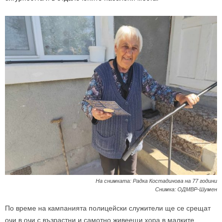
На снимката: Радка Костадинова на 77 години
Снимка: ОДМВР-Шумен
По време на кампанията полицейски служители ще се срещат
очи в очи с възрастни и самотно живеещи хора в малките