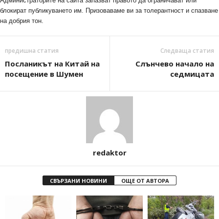
Администраторите на сайта запазват правото да ограничават или
блокират публикуването им. Призоваваме ви за толерантност и спазване
на добрия тон.
предишна статия
Следваща статия
Посланикът на Китай на
Слънчево начало на
посещение в Шумен
седмицата
redaktor
СВЪРЗАНИ НОВИНИ
ОЩЕ ОТ АВТОРА