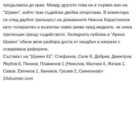
продължиха до края. Между другото това не е първия мач на
“Шумен”, който тази съдийска двойка опорочава. В коментара
си след двубоя треньорът на домакините Никола Карастоянов
като толерантен и възпитан човек заяви пред медиите, че няма
претенции срещу съдийството. Хилядната публика в “Арена
Шумен” обаче вече разбира доста от хандбал и изпрати с
освиркване реферите.
Съставът на “Шумен 61”: Стефанов, Сали 8, Добрев, Димитров,
Якубов 6, Пенков, Пламенов 1 (Николов, Малчев 4, Жечев 1,
Савов. Евтимов 1, Каников, Грозев 2, Симеонов)=
24shumen.com