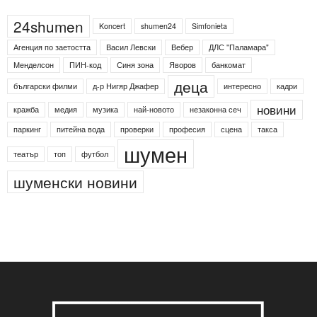
24shumen
Koncert
shumen24
Simfonieta
Агенция по заетостта
Васил Левски
Вебер
ДЛС "Паламара"
Менделсон
ПИН-код
Синя зона
Яворов
банкомат
деца
български филми
д-р Нигяр Джафер
интересно
кадри
новини
кражба
медия
музика
най-новото
незаконна сеч
паркинг
питейна вода
проверки
професия
сцена
такса
шумен
театър
топ
футбол
шуменски новини