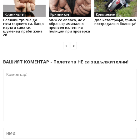
Криминале
Криминале
Криминале
Селянин тръгна да
Мъж се оплака, че е
Две катастрофи, трима
гази гаджето си, баща
обран, криминално
пострадали в болница!
наръга сина си,
проявен налетя на
шуменец преби жена
полицаи при проверка
си
ВАШИЯТ КОМЕНТАР - Полетата НЕ са задължителни!