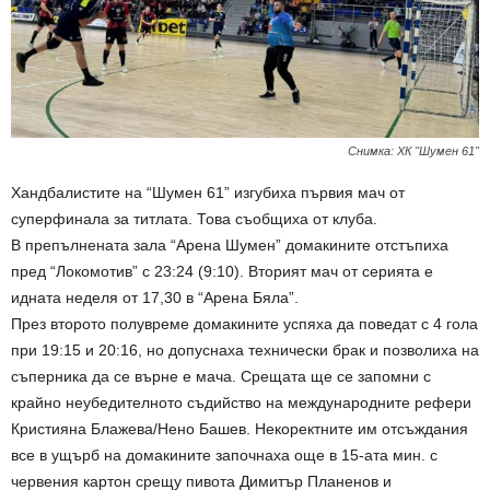
Снимка: ХК "Шумен 61"
Хандбалистите на “Шумен 61” изгубиха първия мач от
суперфинала за титлата. Това съобщиха от клуба.
В препълнената зала “Арена Шумен” домакините отстъпиха
пред “Локомотив” с 23:24 (9:10). Вторият мач от серията е
идната неделя от 17,30 в “Арена Бяла”.
През второто полувреме домакините успяха да поведат с 4 гола
при 19:15 и 20:16, но допуснаха технически брак и позволиха на
съперника да се върне е мача. Срещата ще се запомни с
крайно неубедителното съдийство на международните рефери
Кристияна Блажева/Нено Башев. Некоректните им отсъждания
все в ущърб на домакините започнаха още в 15-ата мин. с
червения картон срещу пивота Димитър Планенов и