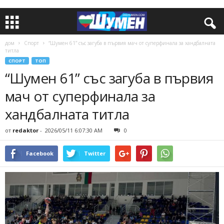
дом
Спорт
“Шумен 61” със загуба в първия мач от суперфинала за хандбалната
титла
СПОРТ
ТОП
“Шумен 61” със загуба в първия
мач от суперфинала за
хандбалната титла
от
redaktor
-
2026/05/11 6:07:30 AM
0
Facebook
Twitter