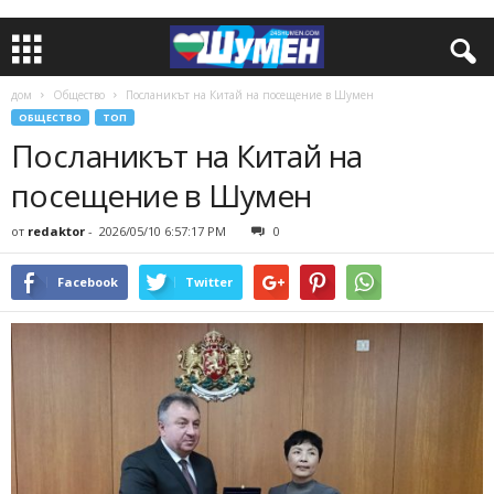
дом
Общество
Посланикът на Китай на посещение в Шумен
ОБЩЕСТВО
ТОП
Посланикът на Китай на
посещение в Шумен
от
redaktor
-
2026/05/10 6:57:17 PM
0
Facebook
Twitter