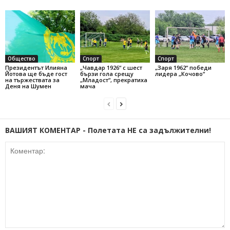
Общество
Спорт
Спорт
Президентът Илияна
„Чавдар 1926“ с шест
„Заря 1962“ победи
Йотова ще бъде гост
бързи гола срещу
лидера „Кочово“
на тържествата за
„Младост“, прекратиха
Деня на Шумен
мача
ВАШИЯТ КОМЕНТАР - Полетата НЕ са задължителни!