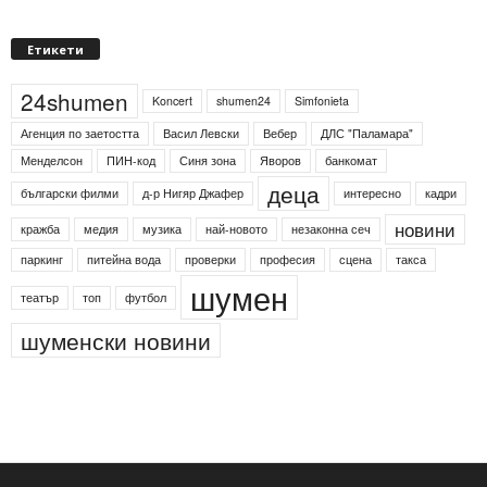
Етикети
24shumen
Koncert
shumen24
Simfonieta
Агенция по заетостта
Васил Левски
Вебер
ДЛС "Паламара"
Менделсон
ПИН-код
Синя зона
Яворов
банкомат
деца
български филми
д-р Нигяр Джафер
интересно
кадри
новини
кражба
медия
музика
най-новото
незаконна сеч
паркинг
питейна вода
проверки
професия
сцена
такса
шумен
театър
топ
футбол
шуменски новини