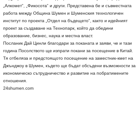
„Алкомет“, „Фикосота“ и други. Представена бе и съвместната
работа между Община Шумен и Шуменския технологичен
институт по проекта „Отдел на бъдещето“, както и идейният
проект за създаване на Технопарк, който да обедини
образование, бизнес, наука и местна власт.
Посланик Дай Цинли благодари за поканата и заяви, че и тази
година Посолството ще изпрати покани за посещение в Китай.
Тя отбеляза и предстоящото посещение на заместник-кмет на
Джънджоу в Шумен, където ще бъдат обсъдени възможности за
икономическо сътрудничество и развитие на побратимените
отношения.
24shumen.com