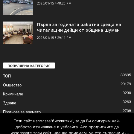
2026/01/15 4:48:20 PM
Първа за годината работна среща на
читалищни дейци от община Шумен
2026/01/15 3:29:11 PM
ПОПУЛЯРНА КАТЕГОРИЯ
39695
ТОП
20179
Общество
9230
Криминале
3263
Здраве
2708
Прогноза за времето
2527
Политика
Този сайт използва"бисквитки", за да Ви осигурим най-
доброто изживяване в уебсайта. Ако продължите да
2525
Култура
използвате този сайт, ние ще приемем, че сте съгласни и