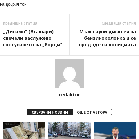
на добрия тон.
предишна статия
Следваща статия
„Динамо” (Вълнари)
Мъж счупи дисплея на
спечели заслужено
бензиноколонка и се
гостуването на „Борци”
предаде на полицията
redaktor
СВЪРЗАНИ НОВИНИ
ОЩЕ ОТ АВТОРА