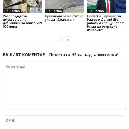
Общество
Общество
Общество
Разпродадоха
Приключи ремонтът на
Пеевски: Горчиво за
имущество на
улица „Дедеагач“
Радев и Доган! Ще
длъжници за близо 209
работим срещу Сорос!
000 лева
Няма да откраднат
изборите!
ВАШИЯТ КОМЕНТАР - Полетата НЕ са задължителни!