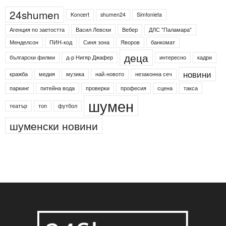
24shumen
Koncert
shumen24
Simfonieta
Агенция по заетостта
Васил Левски
Вебер
ДЛС "Паламара"
Менделсон
ПИН-код
Синя зона
Яворов
банкомат
деца
български филми
д-р Нигяр Джафер
интересно
кадри
новини
кражба
медия
музика
най-новото
незаконна сеч
паркинг
питейна вода
проверки
професия
сцена
такса
шумен
театър
топ
футбол
шуменски новини