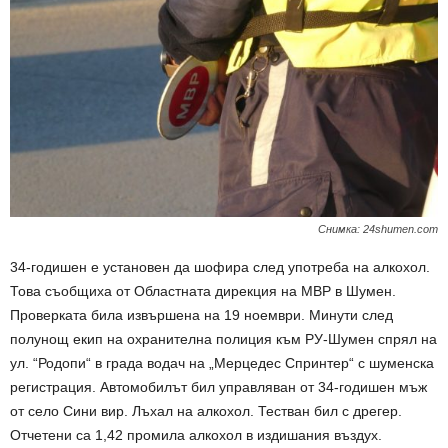
Снимка: 24shumen.com
34-годишен е установен да шофира след употреба на алкохол.
Това съобщиха от Областната дирекция на МВР в Шумен.
Проверката била извършена на 19 ноември. Минути след
полунощ екип на охранителна полиция към РУ-Шумен спрял на
ул. “Родопи“ в града водач на „Мерцедес Спринтер“ с шуменска
регистрация. Автомобилът бил управляван от 34-годишен мъж
от село Сини вир. Лъхал на алкохол. Тестван бил с дрегер.
Отчетени са 1,42 промила алкохол в издишания въздух.