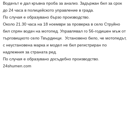
Водачът е дал кръвна проба за анализ. Задържан бил за срок
до 24 часа в полицейското управление в града.
По случая е образувано бързо производство.
Около 21.30 часа на 18 ноември за проверка в село Струйно
бил спрян водач на мотопед. Управлявал го 56-годишен мъж от
търговищкото село Твърдинци. Установено било, че мотопедът,
с неустановена марка и модел не бил регистриран по
надлежния за страната ред.
По случая е образувано досъдебно производство.
24shumen.com