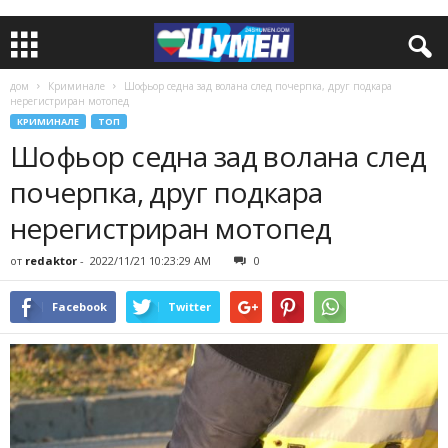
дом
Криминале
Шофьор седна зад волана след почерпка, друг подкара
нерегистриран мотопед
КРИМИНАЛЕ
ТОП
Шофьор седна зад волана след
почерпка, друг подкара
нерегистриран мотопед
от
redaktor
-
2022/11/21 10:23:29 AM
0
Facebook
Twitter