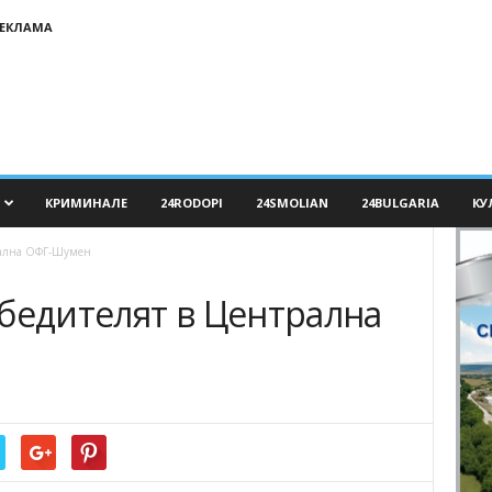
ЕКЛАМА
КРИМИНАЛЕ
24RODOPI
24SMOLIAN
24BULGARIA
КУ
рална ОФГ-Шумен
бедителят в Централна