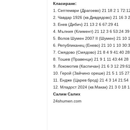
Класиране:
1. Септември (Драгоево) 21 18 2 1 72:1
2. Чавдар 1926 (кв.Дивдядово) 21 16 3 2
3. Енев (Дибич) 21 13 2 6 67:29 41
4. Мълния (Климент) 21 12 3 6 53:24 39
5. Волов Шумен 2007 II (Шумен) 21 10 1
6. Републиканец (Енево) 21 10 1 10 30:
7. Смядово (Смядово) 21 8 4 9 41:40 28
8. Тошев (Правенци) 21 9 1 11 43:44 28
9. Локомотив (Каспичан) 21 6 3 12 29:6
10. Герой (Зайчино ореше) 21 5 1 15 27
11. Ендже (Царев брод) 21 4 3 14 21:54
12. Младост 2024 (кв.Макак) 21 3 0 18 1
Салим Салих
24shumen.com