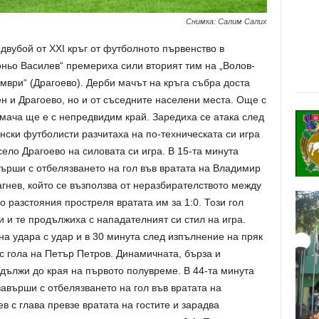
Снимка: Салим Салих
 двубой от ХХI кръг от футболното първенство в
ьо Василев“ премериха сили вторият тим на „Волов-
мври“ (Драгоево). Дерби мачът на кръга събра доста
н и Драгоево, но и от съседните населени места. Още с
 мача ще е с непредвидим край. Заредиха се атака след
нски футболисти разчитаха на по-техническата си игра
село Драгоево на силовата си игра. В 15-та минута
ърши с отбелязването на гол във вратата на Владимир
гнев, който се възползва от неразбирателството между
ко разстояния простреля вратата им за 1:0. Този гол
 и те продължиха с нападателният си стил на игра.
на удара с удар и в 30 минута след изпълнение на пряк
с гола на Петър Петров. Динамичната, бърза и
дължи до края на първото полувреме. В 44-та минута
авърши с отбелязването на гол във вратата на
в с глава превзе вратата на гостите и зарадва