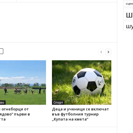
парк
сцен
ш
шу
во
Спорт
 огнеборци от
Деца и ученици се включат
ядово“ първи в
във футболния турнир
тта
„Купата на кмета“