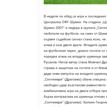
В неделя по обяд се игра и последният
Централна ОФГ-Шумен. На стадион „Цон
Шумен 2007“ и лидера в групата „Септе
любители на футбола, на само от Шуме
първия съдийски сигнал стана ясно, че
атака и към двете врати. Младите шуме
на футболния терен, докато гостите от 
поредна атака на младите шуменци зав
Русанов. Негов автор стана Момчил Дра
стража и защитник на гостите и от близ
даде нови импулси на младите шуменци
„Септември“ (Драгоево) обаче отвърна 
свободен удар възстанови равенството 
комбинативна игра на двата отбора про
бърза контраатака на шуменци отново з
„Септември“ (Драгоево). Калоян Георгие