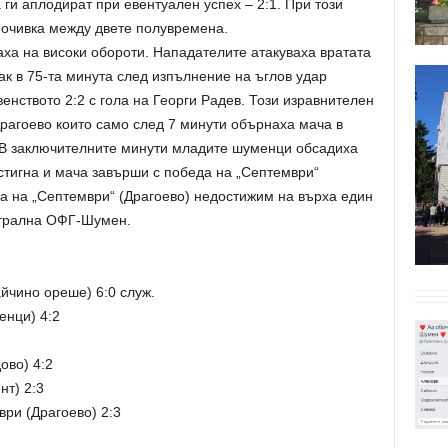
ги аплодират при евентуален успех – 2:1. При този
почивка между двете полувремена.
раха на високи обороти. Нападателите атакуваха вратата
ак в 75-та минута след изпълнение на ъглов удар
енството 2:2 с гола на Георги Радев. Този изравнителен
 Драгоево които само след 7 минути обърнаха мача в
. В заключителните минути младите шуменци обсадиха
е стигна и мача завърши с победа на „Септември“
ма на „Септември“ (Драгоево) недостижим на върха един
нтрална ОФГ-Шумен.
айчино ореше) 6:0 служ.
енци) 4:2
ово) 4:2
нт) 2:3
ри (Драгоево) 2:3