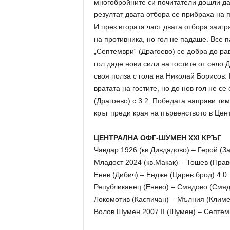
многобройните си почитатели дошли да 
резултат двата отбора се прибраха на 
И през втората част двата отбора заиг
на противника, но гол не падаше. Все п
„Септември“ (Драгоево) се добра до рав
гол даде нови сили на гостите от село
своя полза с гола на Николай Борисов
вратата на гостите, но до нов гол не с
(Драгоево) с 3:2. Победата направи ти
кръг преди края на първенството в Це
ЦЕНТРАЛНА ОФГ-ШУМЕН XXI КРЪГ
Чавдар 1926 (кв.Дивдядово) – Герой (З
Младост 2024 (кв.Макак) – Тошев (Прав
Енев (Дибич) – Ендже (Царев брод) 4:0
Републиканец (Енево) – Смядово (Смяд
Локомотив (Каспичан) – Мълния (Климе
Волов Шумен 2007 II (Шумен) – Септемв