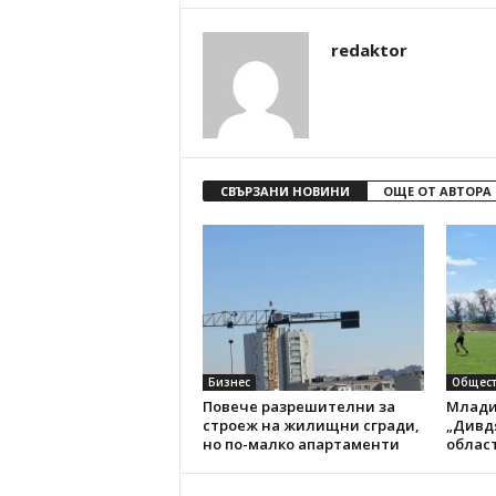
redaktor
СВЪРЗАНИ НОВИНИ
ОЩЕ ОТ АВТОРА
Бизнес
Общест
Повече разрешителни за
Млади
строеж на жилищни сгради,
„Дивд
но по-малко апартаменти
облас