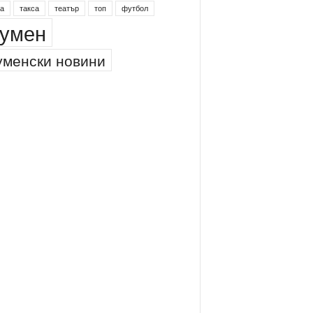
инг
питейна вода
проверки
професия
а
такса
театър
топ
футбол
умен
менски новини