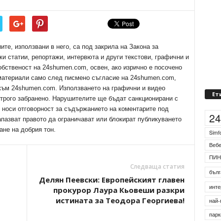
е, използвани в него, са под закрила на Закона за
ки статии, репортажи, интервюта и други текстови, графични и
обственост на 24shumen.com, освен, ако изрично е посочено
 материали само след писмено съгласие на 24shumen.com,
 към 24shumen.com. Използването на графични и видео
трого забранено. Нарушителите ще бъдат санкционирани с
е носи отговорност за съдържанието на коментарите под
Ет
апазват правото да ограничават или блокират публикуването
2
ане на добрия тон.
Simf
Веб
Следваща статия
ПИН
Делян Пеевски: Европейският главен
бълг
прокурор Лаура Кьовеши разкри
истината за Теодора Георгиева!
инте
най-