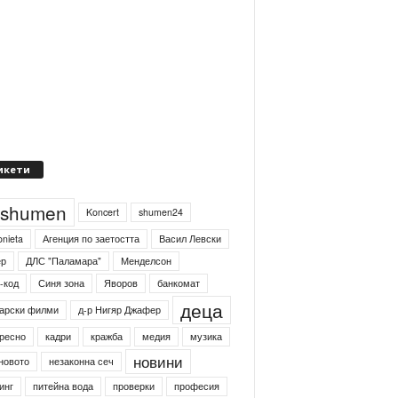
икети
4shumen
Koncert
shumen24
onieta
Агенция по заетостта
Васил Левски
ер
ДЛС "Паламара"
Менделсон
-код
Синя зона
Яворов
банкомат
деца
арски филми
д-р Нигяр Джафер
ресно
кадри
кражба
медия
музика
новини
новото
незаконна сеч