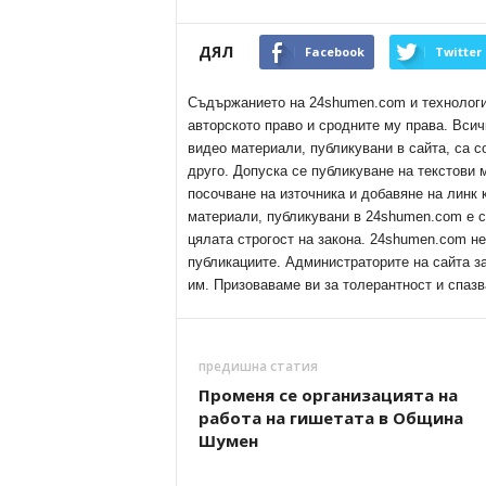
ДЯЛ
Facebook
Twitter
Съдържанието на 24shumen.com и технологиит
авторското право и сродните му права. Всич
видео материали, публикувани в сайта, са с
друго. Допуска се публикуване на текстови
посочване на източника и добавяне на линк
материали, публикувани в 24shumen.com е с
цялата строгост на закона. 24shumen.com н
публикациите. Администраторите на сайта з
им. Призоваваме ви за толерантност и спазв
предишна статия
Променя се организацията на
работа на гишетата в Община
Шумен