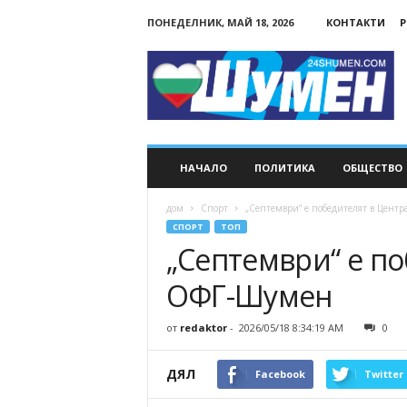
ПОНЕДЕЛНИК, МАЙ 18, 2026
КОНТАКТИ
Р
24Shumen.COM
НАЧАЛО
ПОЛИТИКА
ОБЩЕСТВО
дом
Спорт
„Септември“ е победителят в Цент
СПОРТ
ТОП
„Септември“ е по
ОФГ-Шумен
от
redaktor
-
2026/05/18 8:34:19 AM
0
ДЯЛ
Facebook
Twitter