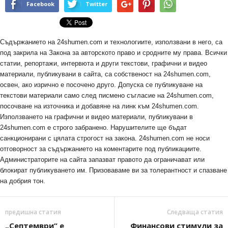
Facebook
Twitter
Съдържанието на 24shumen.com и технологиите, използвани в него, са
под закрила на Закона за авторското право и сродните му права. Всички
статии, репортажи, интервюта и други текстови, графични и видео
материали, публикувани в сайта, са собственост на 24shumen.com,
освен, ако изрично е посочено друго. Допуска се публикуване на
текстови материали само след писмено съгласие на 24shumen.com,
посочване на източника и добавяне на линк към 24shumen.com.
Използването на графични и видео материали, публикувани в
24shumen.com е строго забранено. Нарушителите ще бъдат
санкционирани с цялата строгост на закона. 24shumen.com не носи
отговорност за съдържанието на коментарите под публикациите.
Администраторите на сайта запазват правото да ограничават или
блокират публикуването им. Призоваваме ви за толерантност и спазване
на добрия тон.
предишна статия
Следваща статия
„Септември“ е
Финансови стимули за