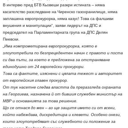
В интервю пред БТВ Кьовеши разкри истината – няма
касателство разследване на Чиренско газохранилище, няма
заплашена европрокурорка, няма казус! Това са фалшиви
внушения и манипулации“, заяви лидерът на ДПС и
председател на Парламентарната група на ДПС Делян
Пеевски.
„Има компрометирана европрокурорка, която е
злоупотребила по безпрецедентен начин с правото и поста
си два пъти, за което е предложена за отстраняване
единодушно от 24 европейски прокурори.
Това са фактите, изяснени с цялата тежест и авторитет
от европейския главен прокурор.
От тук насетне следва властта да преразгледа охраната
на Георгиева, назначена й от бившия служебен министър на
МВР и основанията за това решение.
Що се отнася до мен – аз ще защитя името си от всеки,
който набеждава, дискредитира и клевети. Особено онези,
които злоупотребяват със служебното си положение за