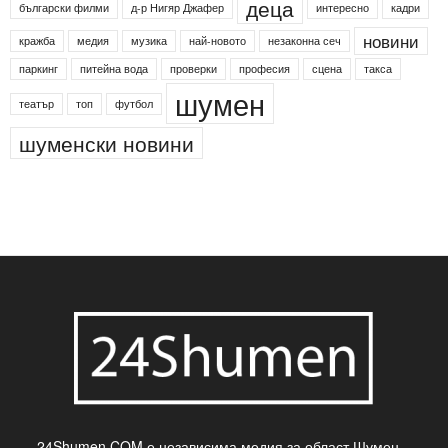
деца
български филми
д-р Нигяр Джафер
интересно
кадри
новини
кражба
медия
музика
най-новото
незаконна сеч
паркинг
питейна вода
проверки
професия
сцена
такса
шумен
театър
топ
футбол
шуменски новини
24Shumen.COM е независима медия за област Шумен...