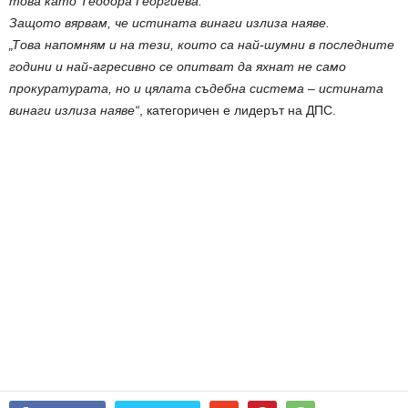
това като Теодора Георгиева.
Защото вярвам, че истината винаги излиза наяве.
„Това напомням и на тези, които са най-шумни в последните
години и най-агресивно се опитват да яхнат не само
прокуратурата, но и цялата съдебна система – истината
винаги излиза наяве“
, категоричен е лидерът на ДПС.