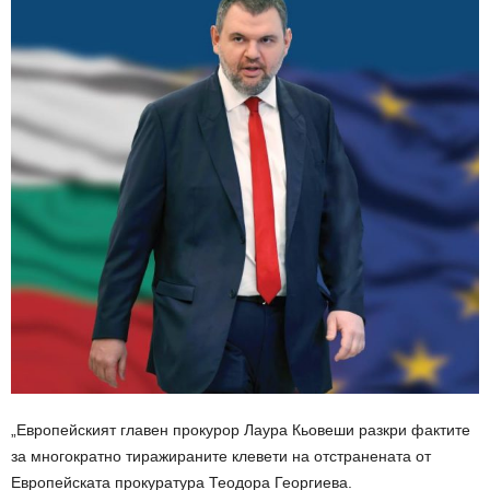
„Европейският главен прокурор Лаура Кьовеши разкри фактите
за многократно тиражираните клевети на отстранената от
Европейската прокуратура Теодора Георгиева.