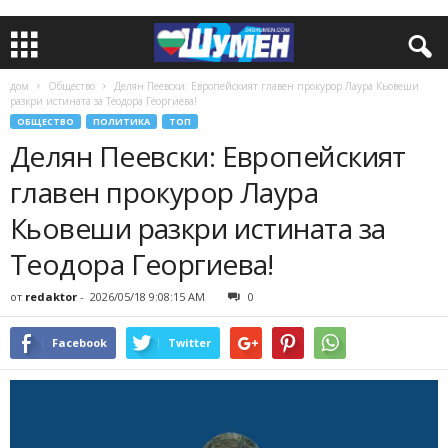
дом
Общество
Делян Пеевски: Европейският главен прокурор Лаура Кьовеши
разкри истината за Теодора Георгиева!
ОБЩЕСТВО
ПОЛИТИКА
ТОП
Делян Пеевски: Европейският
главен прокурор Лаура
Кьовеши разкри истината за
Теодора Георгиева!
от
redaktor
-
2026/05/18 9:08:15 AM
0
Facebook
Twitter