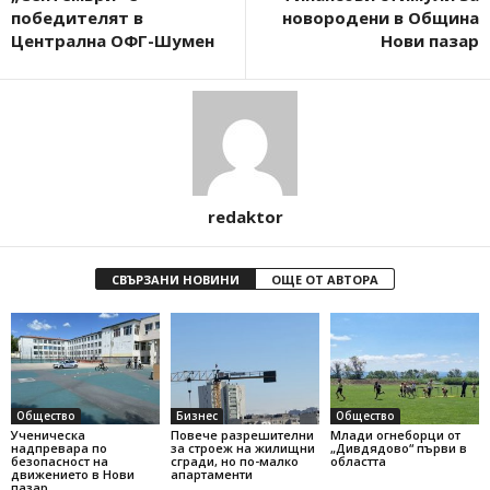
победителят в
новородени в Община
Централна ОФГ-Шумен
Нови пазар
redaktor
СВЪРЗАНИ НОВИНИ
ОЩЕ ОТ АВТОРА
Общество
Бизнес
Общество
Ученическа
Повече разрешителни
Млади огнеборци от
надпревара по
за строеж на жилищни
„Дивдядово“ първи в
безопасност на
сгради, но по-малко
областта
движението в Нови
апартаменти
пазар