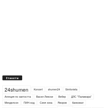
Етикети
24shumen
Koncert
shumen24
Simfonieta
Агенция по заетостта
Васил Левски
Вебер
ДЛС "Паламара"
Менделсон
ПИН-код
Синя зона
Яворов
банкомат