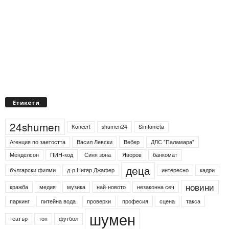
Етикети
24shumen
Koncert
shumen24
Simfonieta
Агенция по заетостта
Васил Левски
Вебер
ДЛС "Паламара"
Менделсон
ПИН-код
Синя зона
Яворов
банкомат
деца
български филми
д-р Нигяр Джафер
интересно
кадри