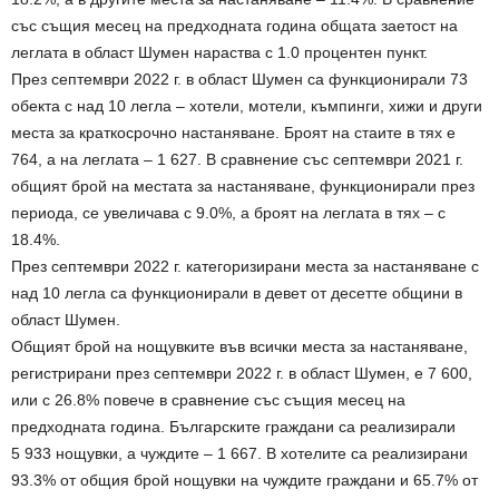
със същия месец на предходната година общата заетост на
леглата в област Шумен нараства с 1.0 процентен пункт.
През септември 2022 г. в област Шумен са функционирали 73
обекта с над 10 легла – хотели, мотели, къмпинги, хижи и други
места за краткосрочно настаняване. Броят на стаите в тях е
764, а на леглата – 1 627. В сравнение със септември 2021 г.
общият брой на местата за настаняване, функционирали през
периода, се увеличава с 9.0%, а броят на леглата в тях – с
18.4%.
През септември 2022 г. категоризирани места за настаняване с
над 10 легла са функционирали в девет от десетте общини в
област Шумен.
Общият брой на нощувките във всички места за настаняване,
регистрирани през септември 2022 г. в област Шумен, е 7 600,
или с 26.8% повече в сравнение със същия месец на
предходната година. Българските граждани са реализирали
5 933 нощувки, а чуждите – 1 667. В хотелите са реализирани
93.3% от общия брой нощувки на чуждите граждани и 65.7% от