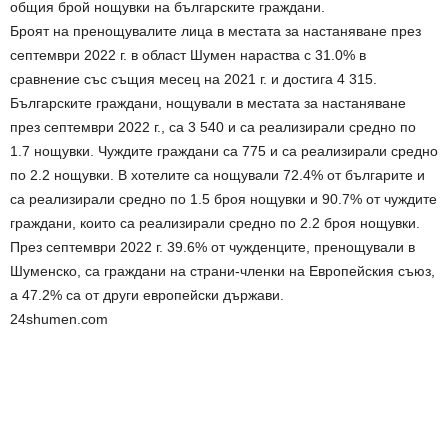
общия брой нощувки на българските граждани.
Броят на пренощувалите лица в местата за настаняване през
септември 2022 г. в област Шумен нараства с 31.0% в
сравнение със същия месец на 2021 г. и достига 4 315.
Българските граждани, нощували в местата за настаняване
през септември 2022 г., са 3 540 и са реализирали средно по
1.7 нощувки. Чуждите граждани са 775 и са реализирали средно
по 2.2 нощувки. В хотелите са нощували 72.4% от българите и
са реализирали средно по 1.5 броя нощувки и 90.7% от чуждите
граждани, които са реализирали средно по 2.2 броя нощувки.
През септември 2022 г. 39.6% от чужденците, пренощували в
Шуменско, са граждани на страни-членки на Европейския съюз,
а 47.2% са от други европейски държави.
24shumen.com