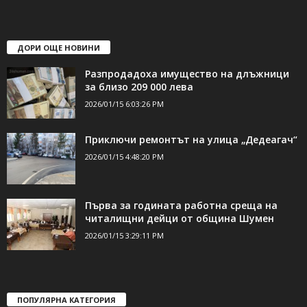
свържете се с нас:
24shumen@gmail.com или
shumen_24@abv.bg
ДОРИ ОЩЕ НОВИНИ
Разпродадоха имущество на длъжници
за близо 209 000 лева
2026/01/15 6:03:26 PM
Приключи ремонтът на улица „Дедеагач“
2026/01/15 4:48:20 PM
Първа за годината работна среща на
читалищни дейци от община Шумен
2026/01/15 3:29:11 PM