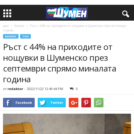
дом
Бизнес
Ръст с 44% на приходите от нощувки в Шуменско през септември
спрямо...
БИЗНЕС
ТОП
Ръст с 44% на приходите от
нощувки в Шуменско през
септември спрямо миналата
година
от
redaktor
-
2022/11/22 12:49:44 PM
0
Facebook
Twitter