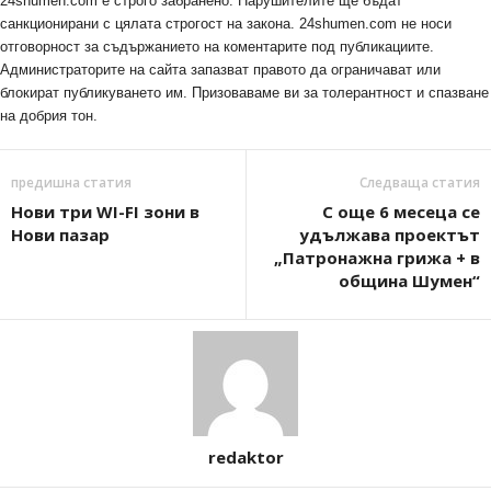
24shumen.com е строго забранено. Нарушителите ще бъдат
санкционирани с цялата строгост на закона. 24shumen.com не носи
отговорност за съдържанието на коментарите под публикациите.
Администраторите на сайта запазват правото да ограничават или
блокират публикуването им. Призоваваме ви за толерантност и спазване
на добрия тон.
предишна статия
Следваща статия
Нови три WI-FI зони в
С още 6 месеца се
Нови пазар
удължава проектът
„Патронажна грижа + в
община Шумен“
redaktor