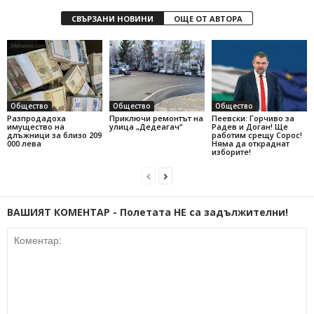
СВЪРЗАНИ НОВИНИ
ОЩЕ ОТ АВТОРА
Общество
Общество
Общество
Разпродадоха
Приключи ремонтът на
Пеевски: Горчиво за
имущество на
улица „Дедеагач“
Радев и Доган! Ще
длъжници за близо 209
работим срещу Сорос!
000 лева
Няма да откраднат
изборите!
ВАШИЯТ КОМЕНТАР - Полетата НЕ са задължителни!