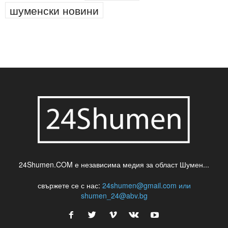
новини
кражба
медия
музика
най-новото
незаконна сеч
паркинг
питейна вода
проверки
професия
сцена
такса
шумен
театър
топ
футбол
шуменски новини
24Shumen.COM е независима медия за област Шумен...