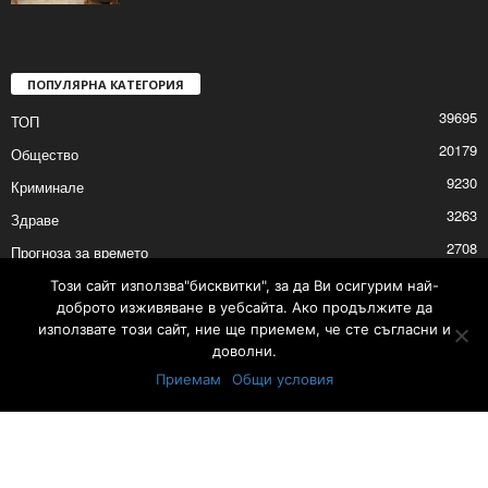
ПОПУЛЯРНА КАТЕГОРИЯ
39695
ТОП
20179
Общество
9230
Криминале
3263
Здраве
2708
Прогноза за времето
2527
Политика
Този сайт използва"бисквитки", за да Ви осигурим най-
доброто изживяване в уебсайта. Ако продължите да
2525
Култура
използвате този сайт, ние ще приемем, че сте съгласни и
доволни.
Приемам
Общи условия
Контакти
Реклама
© © 2017 24Shumen.COM. Изработка и поддръжка от
Timag.EU
и
CHOCHEV TEAM