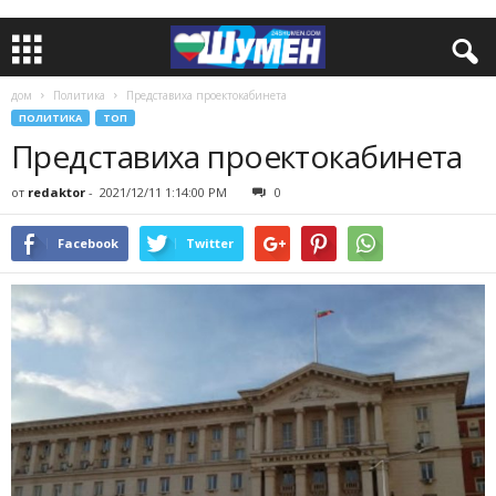
дом
Политика
Представиха проектокабинета
ПОЛИТИКА
ТОП
Представиха проектокабинета
от
redaktor
-
2021/12/11 1:14:00 PM
0
Facebook
Twitter