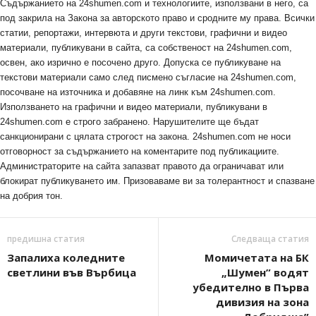
Съдържанието на 24shumen.com и технологиите, използвани в него, са
под закрила на Закона за авторското право и сродните му права. Всички
статии, репортажи, интервюта и други текстови, графични и видео
материали, публикувани в сайта, са собственост на 24shumen.com,
освен, ако изрично е посочено друго. Допуска се публикуване на
текстови материали само след писмено съгласие на 24shumen.com,
посочване на източника и добавяне на линк към 24shumen.com.
Използването на графични и видео материали, публикувани в
24shumen.com е строго забранено. Нарушителите ще бъдат
санкционирани с цялата строгост на закона. 24shumen.com не носи
отговорност за съдържанието на коментарите под публикациите.
Администраторите на сайта запазват правото да ограничават или
блокират публикуването им. Призоваваме ви за толерантност и спазване
на добрия тон.
предишна статия
Следваща статия
Запалиха коледните
Момичетата на БК
светлини във Върбица
„Шумен” водят
убедително в Първа
дивизия на зона