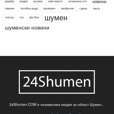
новини
кражба
медия
музика
най-новото
незаконна сеч
паркинг
питейна вода
проверки
професия
сцена
такса
шумен
театър
топ
футбол
шуменски новини
24Shumen.COM е независима медия за област Шумен...