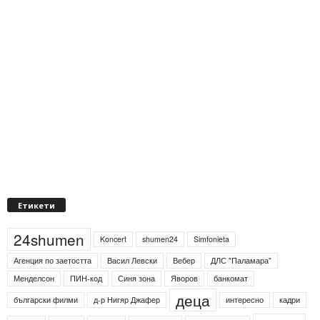
Етикети
24shumen
Koncert
shumen24
Simfonieta
Агенция по заетостта
Васил Левски
Вебер
ДЛС "Паламара"
Менделсон
ПИН-код
Синя зона
Яворов
банкомат
деца
български филми
д-р Нигяр Джафер
интересно
кадри