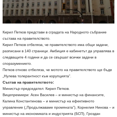
Кирил Петков представи в сградата на Народното събрание
състава на правителството.
Кирил Петков отбеляза, че правителството има общи задачи,
разписани в 140 страници. Амбиция е кабинетът да управлява в
следващите 4 години и да се свършат всички задачи в
споразумението.
Петков отново отбеляза, че мотото на правителството ще бъде
„Нулева толерантност към корупцията”.
Състав на правителството:
Министър-председател: Кирил Петков.
Вицепремиери: Асен Василев – и министър на финансите,
Калина Константинова – и министър на ефективното
управление („Продължаваме промяната”), Корнелия Нинова – и
министър на икономиката и индустрията (БСП), Гроздан