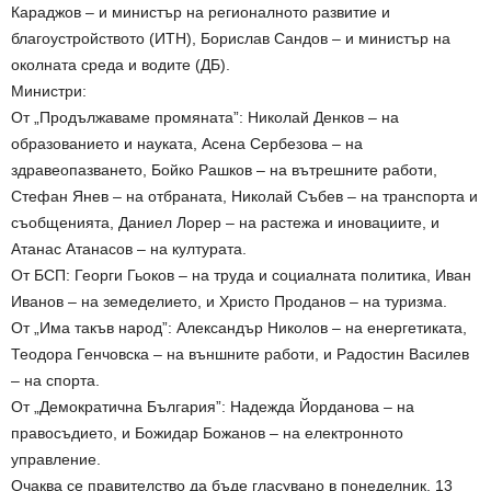
Караджов – и министър на регионалното развитие и
благоустройството (ИТН), Борислав Сандов – и министър на
околната среда и водите (ДБ).
Министри:
От „Продължаваме промяната”: Николай Денков – на
образованието и науката, Асена Сербезова – на
здравеопазването, Бойко Рашков – на вътрешните работи,
Стефан Янев – на отбраната, Николай Събев – на транспорта и
съобщенията, Даниел Лорер – на растежа и иновациите, и
Атанас Атанасов – на културата.
От БСП: Георги Гьоков – на труда и социалната политика, Иван
Иванов – на земеделието, и Христо Проданов – на туризма.
От „Има такъв народ”: Александър Николов – на енергетиката,
Теодора Генчовска – на външните работи, и Радостин Василев
– на спорта.
От „Демократична България”: Надежда Йорданова – на
правосъдието, и Божидар Божанов – на електронното
управление.
Очаква се правителство да бъде гласувано в понеделник, 13