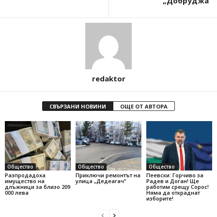
„Добруджа”
redaktor
СВЪРЗАНИ НОВИНИ
ОЩЕ ОТ АВТОРА
Общество
Общество
Общество
Разпродадоха
Приключи ремонтът на
Пеевски: Горчиво за
имущество на
улица „Дедеагач“
Радев и Доган! Ще
длъжници за близо 209
работим срещу Сорос!
000 лева
Няма да откраднат
изборите!