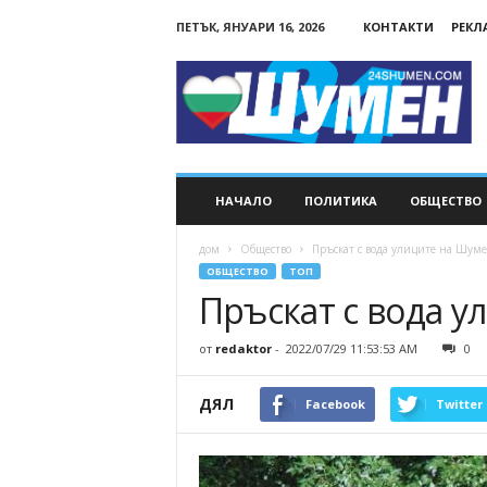
ПЕТЪК, ЯНУАРИ 16, 2026
КОНТАКТИ
РЕКЛ
24Shumen.COM
НАЧАЛО
ПОЛИТИКА
ОБЩЕСТВО
дом
Общество
Пръскат с вода улиците на Шум
ОБЩЕСТВО
ТОП
Пръскат с вода 
от
redaktor
-
2022/07/29 11:53:53 AM
0
ДЯЛ
Facebook
Twitter