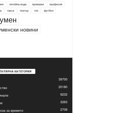
инг
питейна вода
проверки
професия
а
такса
театър
топ
футбол
умен
менски новини
ПУЛЯРНА КАТЕГОРИЯ
39700
20180
ство
9232
инале
3263
ве
2709
оза за времето