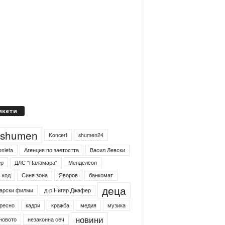
икети
4shumen
Koncert
shumen24
onieta
Агенция по заетостта
Васил Левски
ер
ДЛС "Паламара"
Менделсон
-код
Синя зона
Яворов
банкомат
деца
арски филми
д-р Нигяр Джафер
ресно
кадри
кражба
медия
музика
новини
новото
незаконна сеч