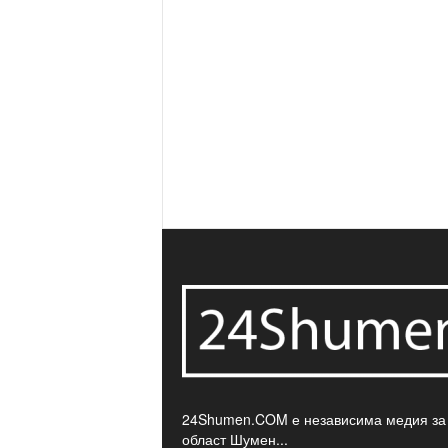
24Shumen.COM е независима медия за
област Шумен...