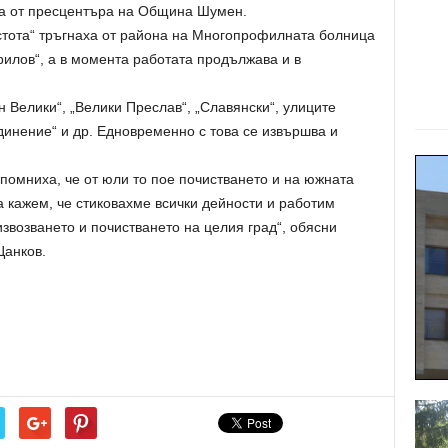
ха от пресцентъра на Община Шумен.
стота“ тръгнаха от района на Многопрофилната болница
прилов“, а в момента работата продължава и в
Велики“, „Велики Преслав“, „Славянски“, улиците
динение“ и др. Едновременно с това се извършва и
помниха, че от юли то пое почистването и на южната
 кажем, че стиковахме всички дейности и работим
возването и почистването на целия град“, обясни
Цанков.