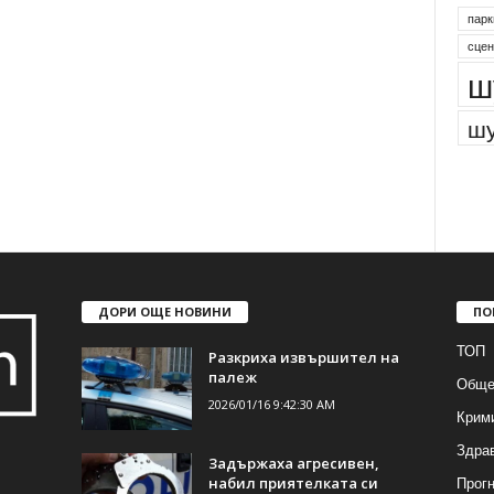
парк
сцен
ш
шу
ДОРИ ОЩЕ НОВИНИ
ПО
ТОП
Разкриха извършител на
палеж
Обще
2026/01/16 9:42:30 AM
Крим
Здра
Задържаха агресивен,
Прогн
набил приятелката си