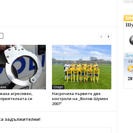
але
Спорт
жаха агресивен,
Насрочиха първите две
 приятелката си
контроли на „Волов-Шумен
2007“
са задължителни!