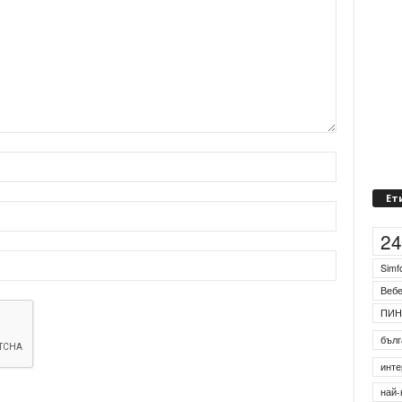
Ет
2
Simf
Веб
ПИН
бълг
инте
най-