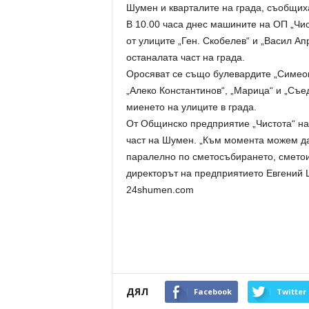
Шумен и кварталите на града, съобщи
В 10.00 часа днес машините на ОП „Чи
от улиците „Ген. Скобелев“ и „Васил А
останалата част на града.
Оросяват се също булевардите „Симеон 
„Алеко Константинов“, „Марица“ и „Съе
миенето на улиците в града.
От Общинско предприятие „Чистота“ на
част на Шумен. „Към момента можем да
паралелно по сметосъбирането, сметоиз
директорът на предприятието Евгений 
24shumen.com
ДЯЛ
Facebook
Twitter