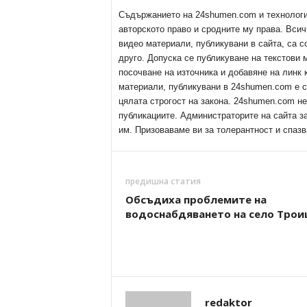
Съдържанието на 24shumen.com и технологиит
авторското право и сродните му права. Всич
видео материали, публикувани в сайта, са с
друго. Допуска се публикуване на текстови
посочване на източника и добавяне на линк
материали, публикувани в 24shumen.com е с
цялата строгост на закона. 24shumen.com н
публикациите. Администраторите на сайта з
им. Призоваваме ви за толерантност и спазв
предишна статия
Обсъдиха проблемите на
водоснабдяването на село Трои
redaktor