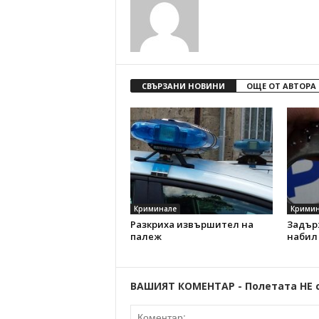
СВЪРЗАНИ НОВИНИ
ОЩЕ ОТ АВТОРА
Криминале
Кримин
Разкриха извършител на
Задър
палеж
набил
ВАШИЯТ КОМЕНТАР - Полетата НЕ 