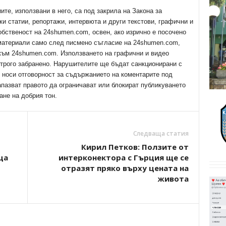
е, използвани в него, са под закрила на Закона за
ки статии, репортажи, интервюта и други текстови, графични и
обственост на 24shumen.com, освен, ако изрично е посочено
 материали само след писмено съгласие на 24shumen.com,
 към 24shumen.com. Използването на графични и видео
трого забранено. Нарушителите ще бъдат санкционирани с
е носи отговорност за съдържанието на коментарите под
апазват правото да ограничават или блокират публикуването
ане на добрия тон.
Следваща статия
Кирил Петков: Ползите от
ца
интерконектора с Гърция ще се
отразят пряко върху цената на
живота