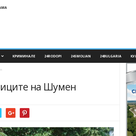
АМА
КРИМИНАЛЕ
24RODOPI
24SMOLIAN
24BULGARIA
КУ
ен
улиците на Шумен