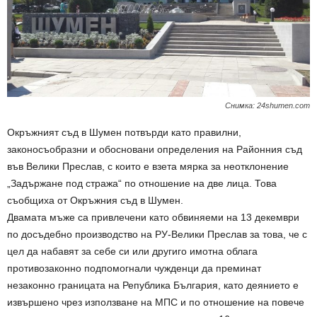
Снимка: 24shumen.com
Окръжният съд в Шумен потвърди като правилни,
законосъобразни и обосновани определения на Районния съд
във Велики Преслав, с които е взета мярка за неотклонение
„Задържане под стража“ по отношение на две лица. Това
съобщиха от Окръжния съд в Шумен.
Двамата мъже са привлечени като обвиняеми на 13 декември
по досъдебно производство на РУ-Велики Преслав за това, че с
цел да набавят за себе си или другиго имотна облага
противозаконно подпомогнали чужденци да преминат
незаконно границата на Република България, като деянието е
извършено чрез използване на МПС и по отношение на повече