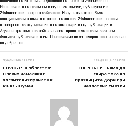
посочване на източника и добавяне на линк към 24shumen.com.
Използването на графични и видео материали, публикувани в
24shumen.com е строго забранено. Нарушителите ще бъдат
санкционирани с цялата строгост на закона. 24shumen.com не носи
отговорност за съдържанието на коментарите под публикациите.
Администраторите на сайта запазват правото да ограничават или
блокират публикуването им. Призоваваме ви за толерантност и спазване
на добрия тон.
предишна статия
Следваща статия
COVID-19 в областта:
ЕНЕРГО-ПРО няма да
Плавно намаляват
спира тока по
хоспитализираните в
празниците дори при
МБАЛ-Шумен
неплатени сметки