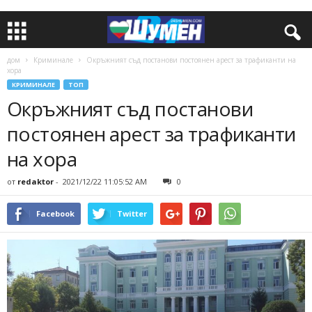
дом
Криминале
Окръжният съд постанови постоянен арест за трафиканти на
хора
КРИМИНАЛЕ
ТОП
Окръжният съд постанови
постоянен арест за трафиканти
на хора
от
redaktor
-
2021/12/22 11:05:52 AM
0
Facebook
Twitter