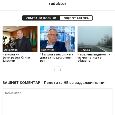
redaktor
СВЪРЗАНИ НОВИНИ
ОЩЕ ОТ АВТОРА
Общество
Политика
Пътища
Напусна ни
19 април е вероятната
Намалена видимост и
фотографът Огнян
дата за предсрочния
мокри пътища в
Блъсков
вот
областта
ВАШИЯТ КОМЕНТАР - Полетата НЕ са задължителни!