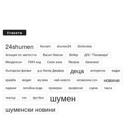
Етикети
24shumen
Koncert
shumen24
Simfonieta
Агенция по заетостта
Васил Левски
Вебер
ДЛС "Паламара"
Менделсон
ПИН-код
Синя зона
Яворов
банкомат
деца
български филми
д-р Нигяр Джафер
интересно
кадри
новини
кражба
медия
музика
най-новото
незаконна сеч
паркинг
питейна вода
проверки
професия
сцена
такса
шумен
театър
топ
футбол
шуменски новини