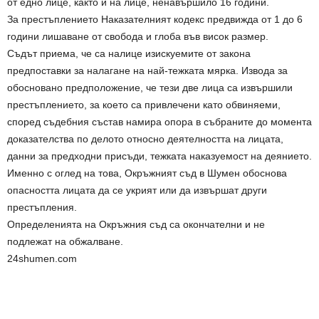
от едно лице, както и на лице, ненавършило 16 години.
За престъплението Наказателният кодекс предвижда от 1 до 6
години лишаване от свобода и глоба във висок размер.
Съдът приема, че са налице изискуемите от закона
предпоставки за налагане на най-тежката мярка. Извода за
обосновано предположение, че тези две лица са извършили
престъплението, за което са привлечени като обвиняеми,
според съдебния състав намира опора в събраните до момента
доказателства по делото относно деятелността на лицата,
данни за предходни присъди, тежката наказуемост на деянието.
Именно с оглед на това, Окръжният съд в Шумен обоснова
опасността лицата да се укрият или да извършат други
престъпления.
Определенията на Окръжния съд са окончателни и не
подлежат на обжалване.
24shumen.com