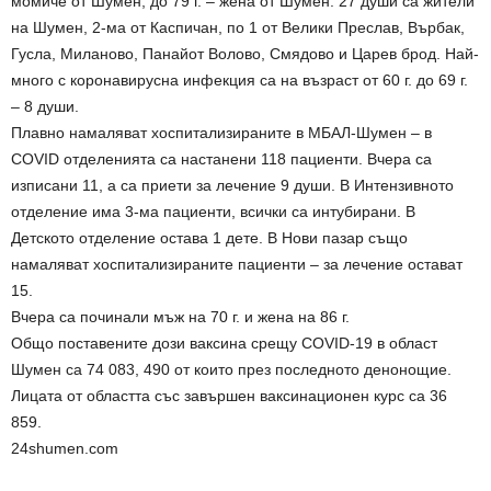
момиче от Шумен, до 79 г. – жена от Шумен. 27 души са жители
на Шумен, 2-ма от Каспичан, по 1 от Велики Преслав, Върбак,
Гусла, Миланово, Панайот Волово, Смядово и Царев брод. Най-
много с коронавирусна инфекция са на възраст от 60 г. до 69 г.
– 8 души.
Плавно намаляват хоспитализираните в МБАЛ-Шумен – в
COVID отделенията са настанени 118 пациенти. Вчера са
изписани 11, а са приети за лечение 9 души. В Интензивното
отделение има 3-ма пациенти, всички са интубирани. В
Детското отделение остава 1 дете. В Нови пазар също
намаляват хоспитализираните пациенти – за лечение остават
15.
Вчера са починали мъж на 70 г. и жена на 86 г.
Общо поставените дози ваксина срещу COVID-19 в област
Шумен са 74 083, 490 от които през последното денонощие.
Лицата от областта със завършен ваксинационен курс са 36
859.
24shumen.com