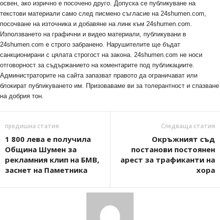
освен, ако изрично е посочено друго. Допуска се публикуване на
текстови материали само след писмено съгласие на 24shumen.com,
посочване на източника и добавяне на линк към 24shumen.com.
Използването на графични и видео материали, публикувани в
24shumen.com е строго забранено. Нарушителите ще бъдат
санкционирани с цялата строгост на закона. 24shumen.com не носи
отговорност за съдържанието на коментарите под публикациите.
Администраторите на сайта запазват правото да ограничават или
блокират публикуването им. Призоваваме ви за толерантност и спазване
на добрия тон.
предишна статия
Следваща статия
1 800 лева е получила
Окръжният съд
Община Шумен за
постанови постоянен
рекламния клип на БМВ,
арест за трафиканти на
заснет на Паметника
хора