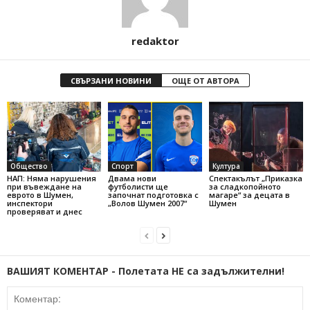
redaktor
СВЪРЗАНИ НОВИНИ
ОЩЕ ОТ АВТОРА
Общество
Спорт
Култура
НАП: Няма нарушения
Двама нови
Спектакълът „Приказка
при въвеждане на
футболисти ще
за сладкопойното
еврото в Шумен,
започнат подготовка с
магаре“ за децата в
инспектори
„Волов Шумен 2007“
Шумен
проверяват и днес
ВАШИЯТ КОМЕНТАР - Полетата НЕ са задължителни!