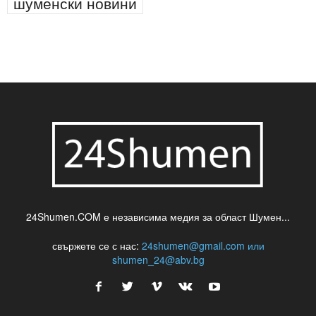
шуменски новини
24Shumen.COM е независима медия за област Шумен...
свържете се с нас:
24shumen@gmail.com или
shumen_24@abv.bg