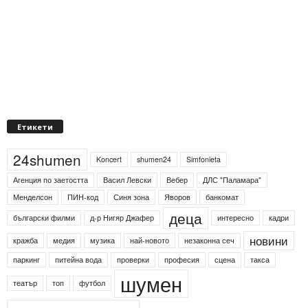
Етикети
24shumen
Koncert
shumen24
Simfonieta
Агенция по заетостта
Васил Левски
Вебер
ДЛС "Паламара"
Менделсон
ПИН-код
Синя зона
Яворов
банкомат
деца
български филми
д-р Нигяр Джафер
интересно
кадри
новини
кражба
медия
музика
най-новото
незаконна сеч
паркинг
питейна вода
проверки
професия
сцена
такса
шумен
театър
топ
футбол