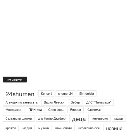
Етикети
24shumen
Koncert
shumen24
Simfonieta
Агенция по заетостта
Васил Левски
Вебер
ДЛС "Паламара"
Менделсон
ПИН-код
Синя зона
Яворов
банкомат
деца
български филми
д-р Нигяр Джафер
интересно
кадри
новини
кражба
медия
музика
най-новото
незаконна сеч