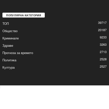
ПОПУЛЯРНА КАТЕГОРИЯ
39717
ТОП
20187
Общество
9233
Криминале
3263
Здраве
2713
Прогноза за времето
2528
Политика
2527
Култура
Контакти
Реклама
© © 2017 24Shumen.COM. Изработка и поддръжка от
Timag.EU
и
CHOCHEV TEAM