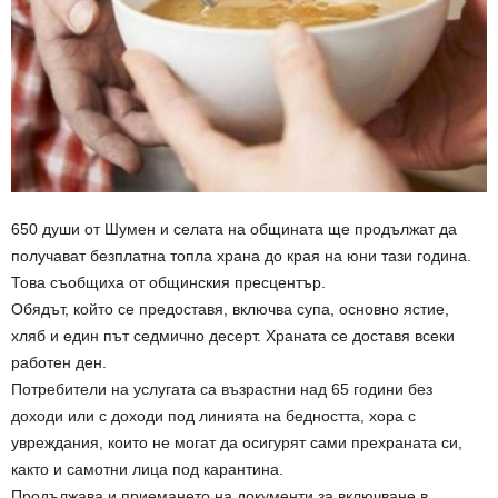
650 души от Шумен и селата на общината ще продължат да
получават безплатна топла храна до края на юни тази година.
Това съобщиха от общинския пресцентър.
Обядът, който се предоставя, включва супа, основно ястие,
хляб и един път седмично десерт. Храната се доставя всеки
работен ден.
Потребители на услугата са възрастни над 65 години без
доходи или с доходи под линията на бедността, хора с
увреждания, които не могат да осигурят сами прехраната си,
както и самотни лица под карантина.
Продължава и приемането на документи за включване в