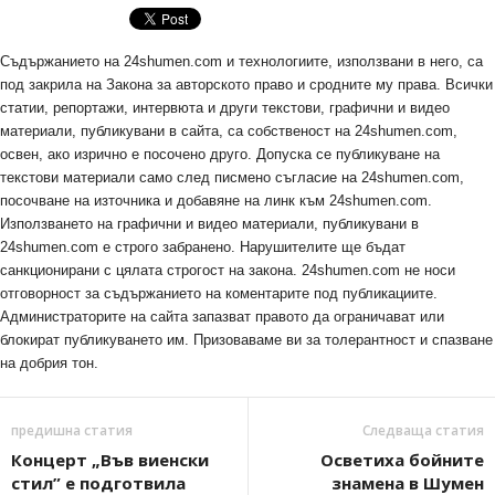
Съдържанието на 24shumen.com и технологиите, използвани в него, са
под закрила на Закона за авторското право и сродните му права. Всички
статии, репортажи, интервюта и други текстови, графични и видео
материали, публикувани в сайта, са собственост на 24shumen.com,
освен, ако изрично е посочено друго. Допуска се публикуване на
текстови материали само след писмено съгласие на 24shumen.com,
посочване на източника и добавяне на линк към 24shumen.com.
Използването на графични и видео материали, публикувани в
24shumen.com е строго забранено. Нарушителите ще бъдат
санкционирани с цялата строгост на закона. 24shumen.com не носи
отговорност за съдържанието на коментарите под публикациите.
Администраторите на сайта запазват правото да ограничават или
блокират публикуването им. Призоваваме ви за толерантност и спазване
на добрия тон.
предишна статия
Следваща статия
Концерт „Във виенски
Осветиха бойните
стил” е подготвила
знамена в Шумен