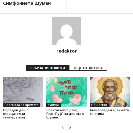
Симфониета Шумен
redaktor
СВЪРЗАНИ НОВИНИ
ОЩЕ ОТ АВТОРА
Прогноза за времето
Култура
Общество
Пореден ден с
Спектакълът „Пиф,
Атанасовден е, зимата
отрицателни
Паф, Пуф“ за децата в
си отива
температури
Шумен