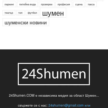
паркинг
питейна вода
проверки
професия
сцена
такса
шумен
театър
топ
футбол
шуменски новини
24Shumen.COM е независима медия за област Шумен...
свържете се с нас:
24shumen@gmail.com или