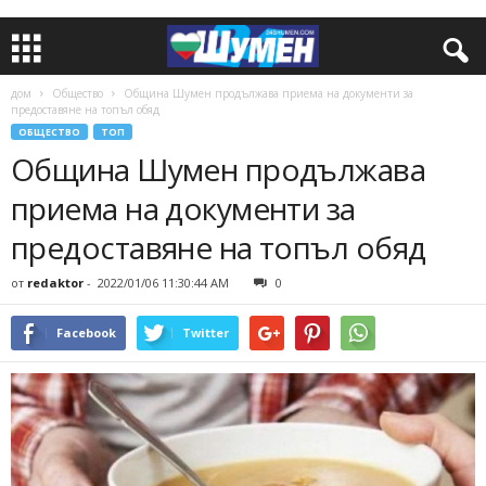
дом
Общество
Община Шумен продължава приема на документи за
предоставяне на топъл обяд
ОБЩЕСТВО
ТОП
Община Шумен продължава
приема на документи за
предоставяне на топъл обяд
от
redaktor
-
2022/01/06 11:30:44 AM
0
Facebook
Twitter