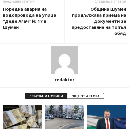
предишна статия
Следваща статия
Поредна авария на
Община Шумен
водопровода на улица
продължава приема на
“Деде Агач” № 17 в
документи за
Шумен
предоставяне на топъл
обяд
redaktor
СВЪРЗАНИ НОВИНИ
ОЩЕ ОТ АВТОРА