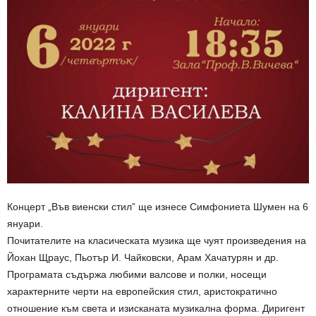
Концерт „Във виенски стил” ще изнесе Симфониета Шумен на 6
януари.
Почитателите на класическата музика ще чуят произведения на
Йохан Щраус, Пьотър И. Чайковски, Арам Хачатурян и др.
Програмата съдържа любими валсове и полки, носещи
характерните черти на европейския стил, аристократично
отношение към света и изисканата музикална форма. Диригент