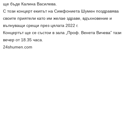
ще бъде Калина Василева.
С този концерт екипът на Симфониета Шумен поздравява
своите приятели като им желае здраве, вдъхновение и
вълнуващи срещи през цялата 2022 г.
Концертът ще се състои в зала „Проф. Венета Вичева” тази
вечер от 18.35 часа.
24shumen.com