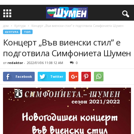
дом
Култура
Концерт „Във виенски стил” е подготвила Симфониета Шумен
КУЛТУРА
ТОП
Концерт „Във виенски стил” е
подготвила Симфониета Шумен
от
redaktor
-
2022/01/06 11:08:12 AM
0
Facebook
Twitter