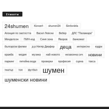
Етикети
24shumen
Koncert
shumen24
Simfonieta
Агенция по заетостта
Васил Левски
Вебер
ДЛС "Паламара"
Менделсон
ПИН-код
Синя зона
Яворов
банкомат
деца
български филми
д-р Нигяр Джафер
интересно
кадри
новини
кражба
медия
музика
най-новото
незаконна сеч
паркинг
питейна вода
проверки
професия
сцена
такса
шумен
театър
топ
футбол
шуменски новини