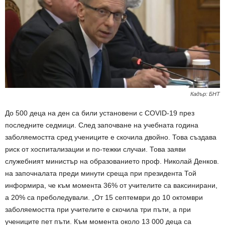
Кадър: БНТ
До 500 деца на ден са били установени с COVID-19 през
последните седмици. След започване на учебната година
заболяемостта сред учениците е скочила двойно. Това създава
риск от хоспитализации и по-тежки случаи. Това заяви
служебният министър на образованието проф. Николай Денков.
на започналата преди минути среща при президента Той
информира, че към момента 36% от учителите са ваксинирани,
а 20% са преболедували. „От 15 септември до 10 октомври
заболяемостта при учителите е скочила три пъти, а при
учениците пет пъти. Към момента около 13 000 деца са