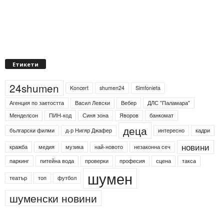
Етикети
24shumen
Koncert
shumen24
Simfonieta
Агенция по заетостта
Васил Левски
Вебер
ДЛС "Паламара"
Менделсон
ПИН-код
Синя зона
Яворов
банкомат
деца
български филми
д-р Нигяр Джафер
интересно
кадри
новини
кражба
медия
музика
най-новото
незаконна сеч
паркинг
питейна вода
проверки
професия
сцена
такса
шумен
театър
топ
футбол