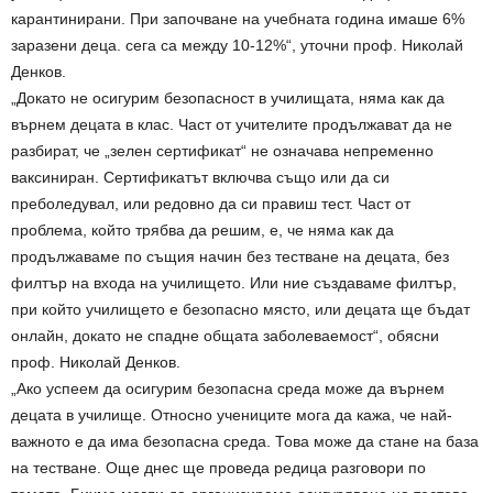
карантинирани. При започване на учебната година имаше 6%
заразени деца. сега са между 10-12%“, уточни проф. Николай
Денков.
„Докато не осигурим безопасност в училищата, няма как да
върнем децата в клас. Част от учителите продължават да не
разбират, че „зелен сертификат“ не означава непременно
ваксиниран. Сертификатът включва също или да си
преболедувал, или редовно да си правиш тест. Част от
проблема, който трябва да решим, е, че няма как да
продължаваме по същия начин без тестване на децата, без
филтър на входа на училището. Или ние създаваме филтър,
при който училището е безопасно място, или децата ще бъдат
онлайн, докато не спадне общата заболеваемост“, обясни
проф. Николай Денков.
„Ако успеем да осигурим безопасна среда може да върнем
децата в училище. Относно учениците мога да кажа, че най-
важното е да има безопасна среда. Това може да стане на база
на тестване. Още днес ще проведа редица разговори по