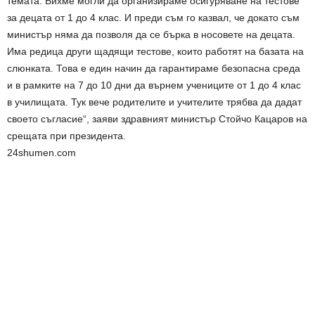
темата. Бихме могли да организираме осигуряване на тестове
за децата от 1 до 4 клас. И преди съм го казвал, че докато съм
министър няма да позволя да се бърка в носовете на децата.
Има редица други щадящи тестове, които работят на базата на
слюнката. Това е един начин да гарантираме безопасна среда
и в рамките на 7 до 10 дни да върнем учениците от 1 до 4 клас
в училищата. Тук вече родителите и учителите трябва да дадат
своето съгласие“, заяви здравният министър Стойчо Кацаров на
срещата при президента.
24shumen.com