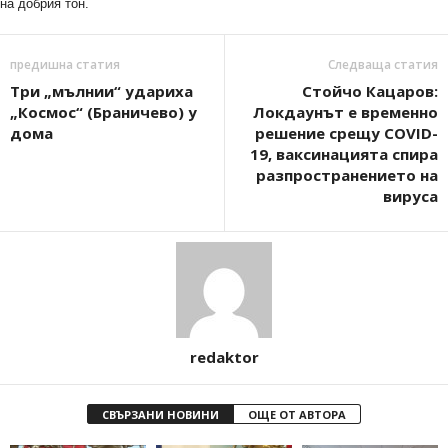
на добрия тон.
предишна статия
Следваща статия
Три „мълнии“ удариха
Стойчо Кацаров:
„Космос“ (Браничево) у
Локдаунът е временно
дома
решение срещу COVID-
19, ваксинацията спира
разпространението на
вируса
redaktor
СВЪРЗАНИ НОВИНИ
ОЩЕ ОТ АВТОРА