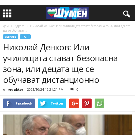
дом
Здраве
Николай Денков: Или училищата стават безопасна зона, или децата
ще се обучават...
ЗДРАВЕ
ТОП
Николай Денков: Или
училищата стават безопасна
зона, или децата ще се
обучават дистанционно
от
redaktor
-
2021/10/24 12:21:21 PM
0
Facebook
Twitter