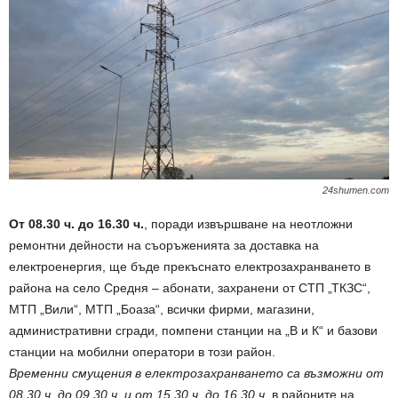
24shumen.com
От 08.30 ч. до 16.30 ч.
, поради извършване на неотложни
ремонтни дейности на съоръженията за доставка на
електроенергия, ще бъде прекъснато електрозахранването в
района на село Средня – абонати, захранени от СТП „ТКЗС“,
МТП „Вили“, МТП „Боаза“, всички фирми, магазини,
административни сгради, помпени станции на „В и К“ и базови
станции на мобилни оператори в този район.
Временни смущения в електрозахранването са възможни от
08.30 ч. до 09.30 ч. и от 15.30 ч. до 16.30 ч.
в районите на