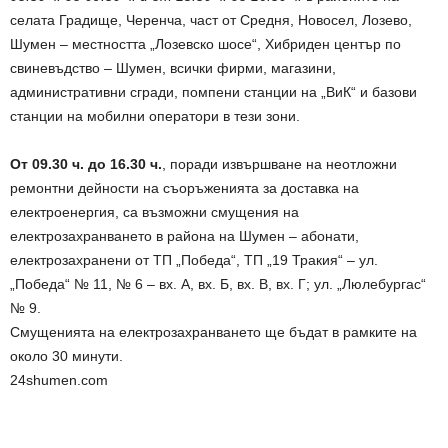
селата Градище, Черенча, част от Средня, Новосел, Лозево,
Шумен – местността „Лозевско шосе“, Хибриден център по
свиневъдство – Шумен, всички фирми, магазини,
административни сгради, помпени станции на „ВиК“ и базови
станции на мобилни оператори в тези зони.
От 09.30 ч. до 16.30 ч.
, поради извършване на неотложни
ремонтни дейности на съоръженията за доставка на
електроенергия, са възможни смущения на
електрозахранването в района на Шумен – абонати,
електрозахранени от ТП „Победа“, ТП „19 Тракия“ – ул.
„Победа“ № 11, № 6 – вх. А, вх. Б, вх. В, вх. Г; ул. „Люлебургас“
№ 9.
Смущенията на електрозахранването ще бъдат в рамките на
около 30 минути.
24shumen.com