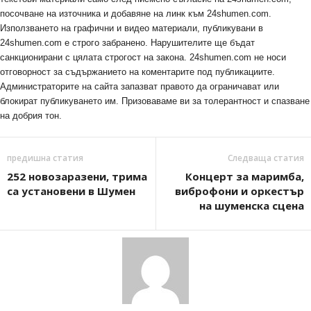
посочване на източника и добавяне на линк към 24shumen.com.
Използването на графични и видео материали, публикувани в
24shumen.com е строго забранено. Нарушителите ще бъдат
санкционирани с цялата строгост на закона. 24shumen.com не носи
отговорност за съдържанието на коментарите под публикациите.
Администраторите на сайта запазват правото да ограничават или
блокират публикуването им. Призоваваме ви за толерантност и спазване
на добрия тон.
предишна статия
Следваща статия
252 новозаразени, трима
Концерт за маримба,
са установени в Шумен
виброфони и оркестър
на шуменска сцена