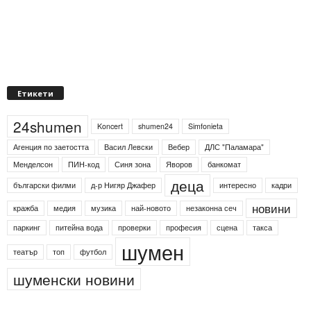
Етикети
24shumen
Koncert
shumen24
Simfonieta
Агенция по заетостта
Васил Левски
Вебер
ДЛС "Паламара"
Менделсон
ПИН-код
Синя зона
Яворов
банкомат
деца
български филми
д-р Нигяр Джафер
интересно
кадри
новини
кражба
медия
музика
най-новото
незаконна сеч
паркинг
питейна вода
проверки
професия
сцена
такса
шумен
театър
топ
футбол
шуменски новини