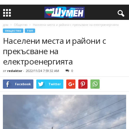
дом
Общество
Населени места и райони с прекъсване на електроенергията
ОБЩЕСТВО
ТОП
Населени места и райони с
прекъсване на
електроенергията
от
redaktor
-
2022/11/24 7:59:32 AM
0
Facebook
Twitter