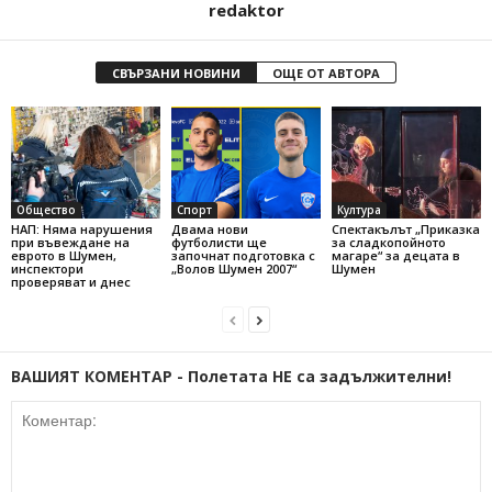
redaktor
СВЪРЗАНИ НОВИНИ
ОЩЕ ОТ АВТОРА
Общество
Спорт
Култура
НАП: Няма нарушения
Двама нови
Спектакълът „Приказка
при въвеждане на
футболисти ще
за сладкопойното
еврото в Шумен,
започнат подготовка с
магаре“ за децата в
инспектори
„Волов Шумен 2007“
Шумен
проверяват и днес
ВАШИЯТ КОМЕНТАР - Полетата НЕ са задължителни!