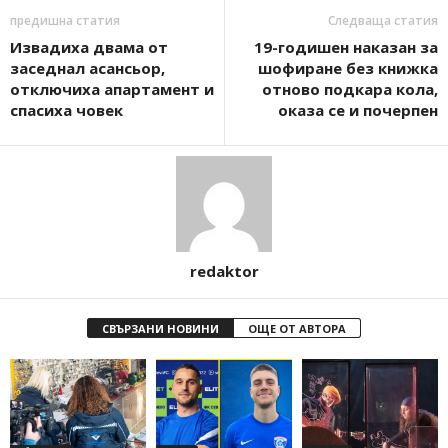
предишна статия
Следваща статия
Извадиха двама от
19-годишен наказан за
заседнал асансьор,
шофиране без книжка
отключиха апартамент и
отново подкара кола,
спасиха човек
оказа се и почерпен
redaktor
СВЪРЗАНИ НОВИНИ
ОЩЕ ОТ АВТОРА