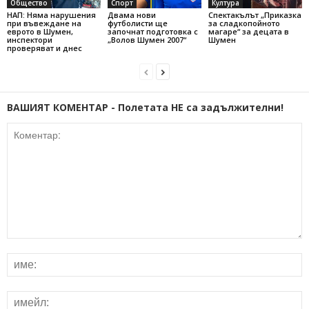
Общество
Спорт
Култура
НАП: Няма нарушения
Двама нови
Спектакълът „Приказка
при въвеждане на
футболисти ще
за сладкопойното
еврото в Шумен,
започнат подготовка с
магаре“ за децата в
инспектори
„Волов Шумен 2007“
Шумен
проверяват и днес
ВАШИЯТ КОМЕНТАР - Полетата НЕ са задължителни!