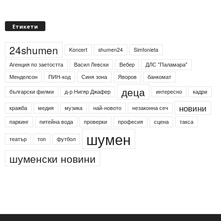
Етикети
24shumen
Koncert
shumen24
Simfonieta
Агенция по заетостта
Васил Левски
Вебер
ДЛС "Паламара"
Менделсон
ПИН-код
Синя зона
Яворов
банкомат
деца
български филми
д-р Нигяр Джафер
интересно
кадри
новини
кражба
медия
музика
най-новото
незаконна сеч
паркинг
питейна вода
проверки
професия
сцена
такса
шумен
театър
топ
футбол
шуменски новини