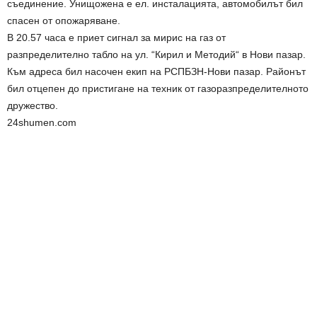
съединение. Унищожена е ел. инсталацията, автомобилът бил
спасен от опожаряване.
В 20.57 часа е приет сигнал за мирис на газ от
разпределително табло на ул. “Кирил и Методий“ в Нови пазар.
Към адреса бил насочен екип на РСПБЗН-Нови пазар. Районът
бил отцепен до пристигане на техник от газоразпределителното
дружество.
24shumen.com