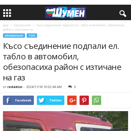
дом
Криминале
Късо съединение подпали ел. табло в автомобил, обезопасиха
район с изтичане на...
КРИМИНАЛЕ
ТОП
Късо съединение подпали ел.
табло в автомобил,
обезопасиха район с изтичане
на газ
от
redaktor
-
2024/11/18 10:02:44 AM
0
Facebook
Twitter