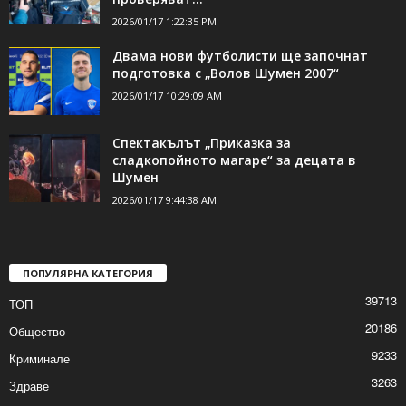
ДОРИ ОЩЕ НОВИНИ
НАП: Няма нарушения при въвеждане на
еврото в Шумен, инспектори
проверяват...
2026/01/17 1:22:35 PM
Двама нови футболисти ще започнат
подготовка с „Волов Шумен 2007“
2026/01/17 10:29:09 AM
Спектакълът „Приказка за
сладкопойното магаре“ за децата в
Шумен
2026/01/17 9:44:38 AM
ПОПУЛЯРНА КАТЕГОРИЯ
39713
ТОП
20186