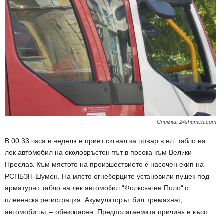
Снимка: 24shumen.com
В 00.33 часа в неделя е приет сигнал за пожар в ел. табло на
лек автомобил на околовръстен път в посока към Велики
Преслав. Към мястото на произшествието е насочен екип на
РСПБЗН-Шумен. На място огнеборците установили пушек под
арматурно табло на лек автомобил “Фолксваген Поло“ с
плевенска регистрация. Акумулаторът бил премахнат,
автомобилът – обезопасен. Предполагаемата причина е късо