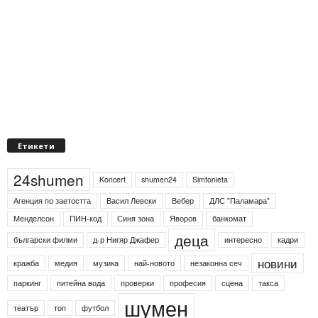
Етикети
24shumen
Koncert
shumen24
Simfonieta
Агенция по заетостта
Васил Левски
Вебер
ДЛС "Паламара"
Менделсон
ПИН-код
Синя зона
Яворов
банкомат
деца
български филми
д-р Нигяр Джафер
интересно
кадри
новини
кражба
медия
музика
най-новото
незаконна сеч
паркинг
питейна вода
проверки
професия
сцена
такса
шумен
театър
топ
футбол