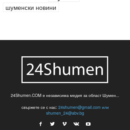
шуменски новини
24Shumen.COM е независима медия за област Шумен...
свържете се с нас:
24shumen@gmail.com или
shumen_24@abv.bg