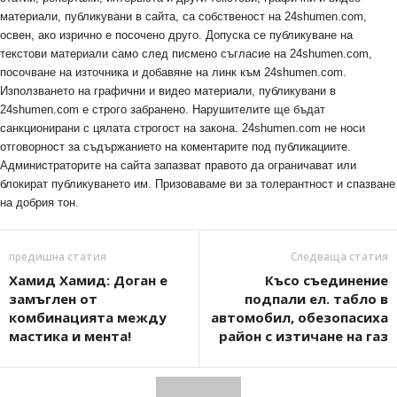
материали, публикувани в сайта, са собственост на 24shumen.com,
освен, ако изрично е посочено друго. Допуска се публикуване на
текстови материали само след писмено съгласие на 24shumen.com,
посочване на източника и добавяне на линк към 24shumen.com.
Използването на графични и видео материали, публикувани в
24shumen.com е строго забранено. Нарушителите ще бъдат
санкционирани с цялата строгост на закона. 24shumen.com не носи
отговорност за съдържанието на коментарите под публикациите.
Администраторите на сайта запазват правото да ограничават или
блокират публикуването им. Призоваваме ви за толерантност и спазване
на добрия тон.
предишна статия
Следваща статия
Хамид Хамид: Доган е
Късо съединение
замъглен от
подпали ел. табло в
комбинацията между
автомобил, обезопасиха
мастика и мента!
район с изтичане на газ