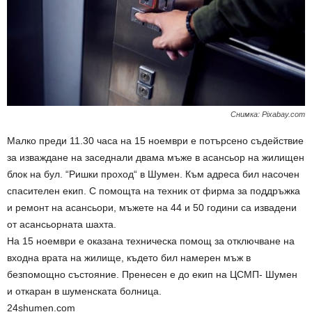
Снимка: Pixabay.com
Малко преди 11.30 часа на 15 ноември е потърсено съдействие
за изваждане на заседнали двама мъже в асансьор на жилищен
блок на бул. “Ришки проход“ в Шумен. Към адреса бил насочен
спасителен екип. С помощта на техник от фирма за поддръжка
и ремонт на асансьори, мъжете на 44 и 50 години са извадени
от асансьорната шахта.
На 15 ноември е оказана техническа помощ за отключване на
входна врата на жилище, където бил намерен мъж в
безпомощно състояние. Пренесен е до екип на ЦСМП- Шумен
и откаран в шуменската болница.
24shumen.com