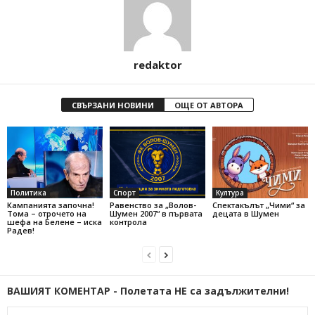
redaktor
СВЪРЗАНИ НОВИНИ
ОЩЕ ОТ АВТОРА
Политика
Спорт
Култура
Кампанията започна!
Равенство за „Волов-
Спектакълът „Чими“ за
Тома – отрочето на
Шумен 2007“ в първата
децата в Шумен
шефа на Белене – иска
контрола
Радев!
ВАШИЯТ КОМЕНТАР - Полетата НЕ са задължителни!