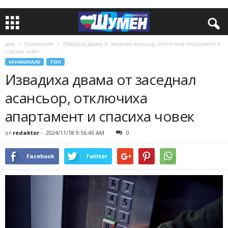
дом
Криминале
Извадиха двама от заседнал асансьор, отключиха апартамент и
спасиха човек
КРИМИНАЛЕ
ТОП
Извадиха двама от заседнал
асансьор, отключиха
апартамент и спасиха човек
от
redaktor
-
2024/11/18 9:56:46 AM
0
Facebook
Twitter