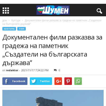
дом
Култура
Документален филм разказва за градежа на паметник „Създатели
на българската държава”
КУЛТУРА
ТОП
Документален филм разказва за
градежа на паметник
„Създатели на българската
държава”
от
redaktor
-
2021/11/17 7:34:22 PM
0
Facebook
Twitter