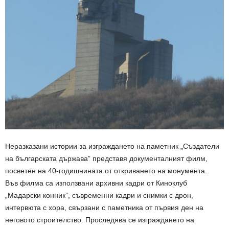
Неразказани истории за изграждането на паметник „Създатели
на българската държава” представя документалният филм,
посветен на 40-годишнината от откриването на монумента.
Във филма са използвани архивни кадри от Киноклуб
„Мадарски конник”, съвременни кадри и снимки с дрон,
интервюта с хора, свързани с паметника от първия ден на
неговото строителство. Проследява се изграждането на