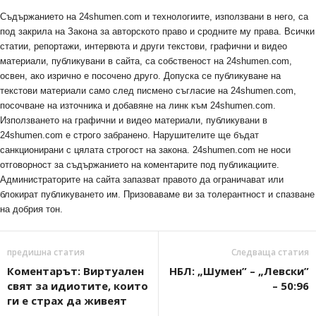
Съдържанието на 24shumen.com и технологиите, използвани в него, са
под закрила на Закона за авторското право и сродните му права. Всички
статии, репортажи, интервюта и други текстови, графични и видео
материали, публикувани в сайта, са собственост на 24shumen.com,
освен, ако изрично е посочено друго. Допуска се публикуване на
текстови материали само след писмено съгласие на 24shumen.com,
посочване на източника и добавяне на линк към 24shumen.com.
Използването на графични и видео материали, публикувани в
24shumen.com е строго забранено. Нарушителите ще бъдат
санкционирани с цялата строгост на закона. 24shumen.com не носи
отговорност за съдържанието на коментарите под публикациите.
Администраторите на сайта запазват правото да ограничават или
блокират публикуването им. Призоваваме ви за толерантност и спазване
на добрия тон.
предишна статия
Следваща статия
Коментарът: Виртуален
НБЛ: „Шумен” – „Левски”
свят за идиотите, които
– 50:96
ги е страх да живеят