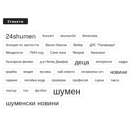
Етикети
24shumen
Koncert
shumen24
Simfonieta
Агенция по заетостта
Васил Левски
Вебер
ДЛС "Паламара"
Менделсон
ПИН-код
Синя зона
Яворов
банкомат
деца
български филми
д-р Нигяр Джафер
интересно
кадри
новини
кражба
медия
музика
най-новото
незаконна сеч
паркинг
питейна вода
проверки
професия
сцена
такса
шумен
театър
топ
футбол
шуменски новини