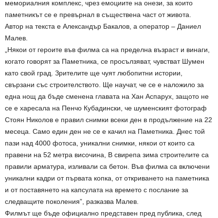
мемориалния комплекс, чрез емоциите на онези, за които
паметникът се е превърнал в съществена част от живота.
Автор на текста е Александър Бакалов, а оператор – Даниел
Малев.
„Някои от героите във филма са на пределна възраст и винаги,
когато говорят за Паметника, се просълзяват, чувстват Шумен
като свой град. Зрителите ще чуят любопитни истории,
свързани със строителството. Ще научат, че се е наложило за
една нощ да бъде сменена главата на Хан Аспарух, защото не
се е харесала на Пенчо Кубадински, че шуменският фотограф
Стоян Николов е правил снимки всеки ден в продължение на 22
месеца. Само един ден не се е качил на Паметника. Днес той
пази над 4000 фотоса, уникални снимки, някои от които са
правени на 52 метра височина, В свирепа зима строителите са
правили арматура, изливали са бетон. Във филма са включени
уникални кадри от първата копка, от откриването на паметника
и от поставянето на капсулата на времето с послание за
следващите поколения”, разказва Малев.
Филмът ще бъде официално представен пред публика, след