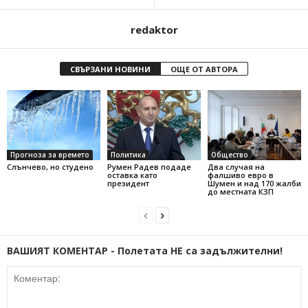
redaktor
СВЪРЗАНИ НОВИНИ
ОЩЕ ОТ АВТОРА
Прогноза за времето
Политика
Общество
Слънчево, но студено
Румен Радев подаде
Два случая на
оставка като
фалшиво евро в
президент
Шумен и над 170 жалби
до местната КЗП
ВАШИЯТ КОМЕНТАР - Полетата НЕ са задължителни!