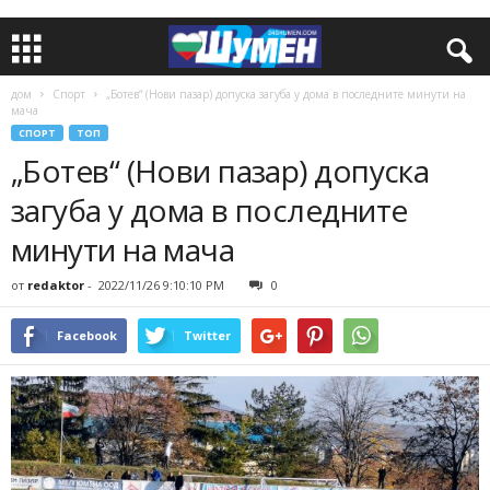
дом
Спорт
„Ботев“ (Нови пазар) допуска загуба у дома в последните минути на
мача
СПОРТ
ТОП
„Ботев“ (Нови пазар) допуска
загуба у дома в последните
минути на мача
от
redaktor
-
2022/11/26 9:10:10 PM
0
Facebook
Twitter