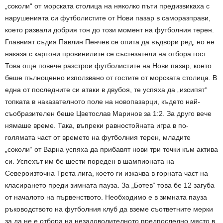
„соколи“ от морската столица на няколко пъти предизвикаха с
нарушенията си футболистите от Нови пазар в саморазправи,
което развали добрия тон до този момент на футболния терен.
Главният съдия Павлин Пенчев се опита да въдвори ред, но не
наказа с картони провинилите се състезатели на отбора гост.
Това още повече разстрои футболистите на Нови пазар, което
беше пълноценно използвано от гостите от морската столица. В
една от последните си атаки в двубоя, те успяха да „изсипят“
топката в наказателното поле на новопазарци, където най-
съобразителен беше Цветослав Маринов за 1:2. За друго вече
нямаше време. Така, въпреки равностойната игра в по-
голямата част от времето на футболния терен, младите
„соколи“ от Варна успяха да прибавят нови три точки към актива
си. Успехът им бе шести пореден в шампионата на
Североизточна Трета лига, което ги изкачва в горната част на
класирането преди зимната пауза. За „Ботев“ това бе 12 загуба
от началото на първенството. Необходимо е в зимната пауза
ръководството на футболния клуб да вземе съответните мерки
за да не е отбора на незадоволителното предпоследно място в