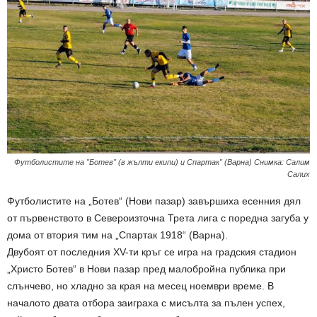
Футболистите на "Ботев" (в жълти екипи) и Спартак" (Варна) Снимка: Салим
Салих
Футболистите на „Ботев“ (Нови пазар) завършиха есенния дял
от първенството в Североизточна Трета лига с поредна загуба у
дома от втория тим на „Спартак 1918“ (Варна).
Двубоят от последния ХV-ти кръг се игра на градския стадион
„Христо Ботев“ в Нови пазар пред малобройна публика при
слънчево, но хладно за края на месец ноември време. В
началото двата отбора заиграха с мисълта за пълен успех,