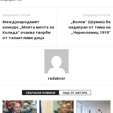
предишна статия
Следваща статия
Международният
„Волов“ (Шумен) бе
конкурс „Моята мечта за
надигран от тима на
Коледа“ очаква творби
„Черноломец 1919“
от талантливи деца
redaktor
СВЪРЗАНИ НОВИНИ
ОЩЕ ОТ АВТОРА