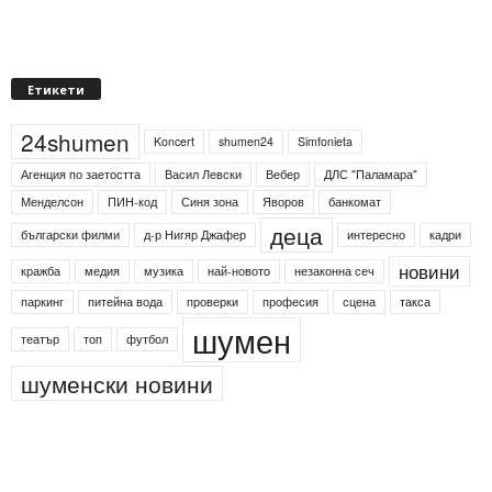
Етикети
24shumen
Koncert
shumen24
Simfonieta
Агенция по заетостта
Васил Левски
Вебер
ДЛС "Паламара"
Менделсон
ПИН-код
Синя зона
Яворов
банкомат
деца
български филми
д-р Нигяр Джафер
интересно
кадри
новини
кражба
медия
музика
най-новото
незаконна сеч
паркинг
питейна вода
проверки
професия
сцена
такса
шумен
театър
топ
футбол
шуменски новини