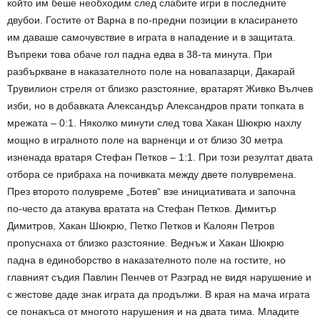
който им беше необходим след слабите игри в последните
двубои. Гостите от Варна в по-предни позиции в класирането
им даваше самочувствие в играта в нападение и в защитата.
Въпреки това обаче гол падна едва в 38-та минута. При
разбъркване в наказателното поле на новапазарци, Дакарай
Трувилион стреля от близко разстояние, вратарят Живко Вълчев
изби, но в добавката Александър Александров прати топката в
мрежата – 0:1. Няколко минути след това Хакан Шюкрю нахлу
мощно в игралното поле на варненци и от близо 30 метра
изненада вратаря Стефан Петков – 1:1. При този резултат двата
отбора се прибраха на почивката между двете полувремена.
През второто полувреме „Ботев“ взе инициативата и започна
по-често да атакува вратата на Стефан Петков. Димитър
Димитров, Хакан Шюкрю, Петко Петков и Калоян Петров
пропуснаха от близко разстояние. Веднъж и Хакан Шюкрю
падна в единоборство в наказателното поле на гостите, но
главният съдия Павлин Пенчев от Разград не видя нарушение и
с жестове даде знак играта да продължи. В края на мача играта
се понакъса от многото нарушения и на двата тима. Младите