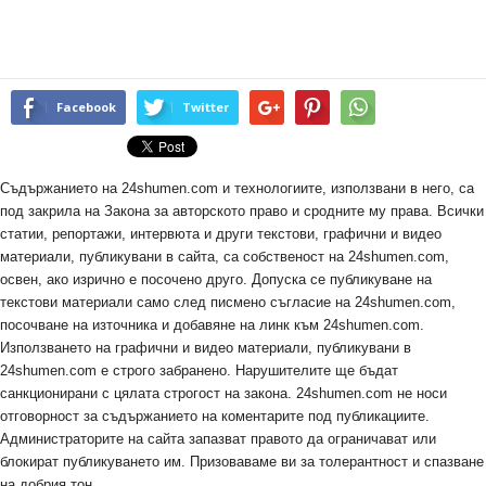
Facebook
Twitter
Съдържанието на 24shumen.com и технологиите, използвани в него, са
под закрила на Закона за авторското право и сродните му права. Всички
статии, репортажи, интервюта и други текстови, графични и видео
материали, публикувани в сайта, са собственост на 24shumen.com,
освен, ако изрично е посочено друго. Допуска се публикуване на
текстови материали само след писмено съгласие на 24shumen.com,
посочване на източника и добавяне на линк към 24shumen.com.
Използването на графични и видео материали, публикувани в
24shumen.com е строго забранено. Нарушителите ще бъдат
санкционирани с цялата строгост на закона. 24shumen.com не носи
отговорност за съдържанието на коментарите под публикациите.
Администраторите на сайта запазват правото да ограничават или
блокират публикуването им. Призоваваме ви за толерантност и спазване
на добрия тон.