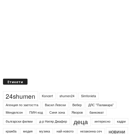
Етикети
24shumen
Koncert
shumen24
Simfonieta
Агенция по заетостта
Васил Левски
Вебер
ДЛС "Паламара"
Менделсон
ПИН-код
Синя зона
Яворов
банкомат
деца
български филми
д-р Нигяр Джафер
интересно
кадри
новини
кражба
медия
музика
най-новото
незаконна сеч