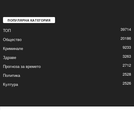
ПОПУЛЯРНА КАТЕГОРИЯ
39714
ТОП
20186
Общество
9233
Криминале
3263
Здраве
2712
Прогноза за времето
2528
Политика
2526
Култура
Контакти
Реклама
© © 2017 24Shumen.COM. Изработка и поддръжка от
Timag.EU
и
CHOCHEV TEAM