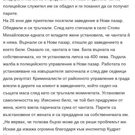
полицейски служител им се обадил и ги поканил да си получат
парите.
На 26 юни две приятелки посетили заведение в Нови пазар.
Обядвали и си тръгнали. След като стигнали в село Стоян
Михайловски едната от младите жени установила, че чантата й
я няма. Върнали се в Нови пазар, отишли до заведението в
което били. Оказало се, чантата е там. Била върната на
собственичката, но тя установила липса на 400 лева. Подала
жалба в полицейското управление в Нови пазар. Работата по
установяване на извършителя започнала и след две седмици
дала резултат. Криминалисти от районното управление в града
влезли в дирите на клиент в заведението, който седял на
същата маса след като си тръгнали момичетата. Установили
самоличността му. Изяснено било, че той бил придружен от
жена, която взела паричната сума от чантата. Парите са
възстановени от жената и са предадени на собственичката им.
„Не вярвах, че толкова бързо може да се реши проблемът ми.
Искам да изкажа огромна благодаря към инспектор Кудрет