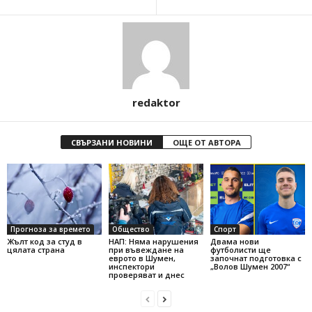
redaktor
СВЪРЗАНИ НОВИНИ
ОЩЕ ОТ АВТОРА
Прогноза за времето
Общество
Спорт
Жълт код за студ в
НАП: Няма нарушения
Двама нови
цялата страна
при въвеждане на
футболисти ще
еврото в Шумен,
започнат подготовка с
инспектори
„Волов Шумен 2007“
проверяват и днес