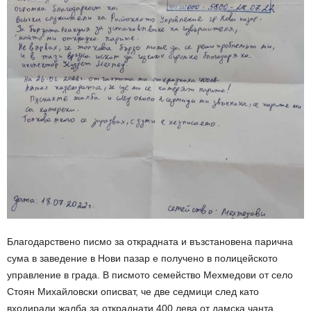
Благодарствено писмо за открадната и възстановена парична
сума в заведение в Нови пазар е получено в полицейското
управление в града. В писмото семейство Мехмедови от село
Стоян Михайловски описват, че две седмици след като
входирали жалба за откраднати 400 лева от дамска чанта,