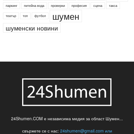
паркинг
питейна вода
проверки
професия
сцена
такса
шумен
театър
топ
футбол
шуменски новини
24Shumen.COM е независима медия за област Шумен...
свържете се с нас:
24shumen@gmail.com или