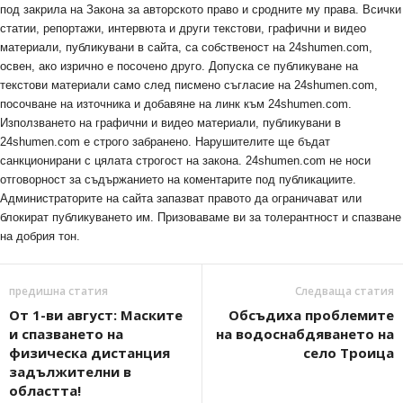
под закрила на Закона за авторското право и сродните му права. Всички
статии, репортажи, интервюта и други текстови, графични и видео
материали, публикувани в сайта, са собственост на 24shumen.com,
освен, ако изрично е посочено друго. Допуска се публикуване на
текстови материали само след писмено съгласие на 24shumen.com,
посочване на източника и добавяне на линк към 24shumen.com.
Използването на графични и видео материали, публикувани в
24shumen.com е строго забранено. Нарушителите ще бъдат
санкционирани с цялата строгост на закона. 24shumen.com не носи
отговорност за съдържанието на коментарите под публикациите.
Администраторите на сайта запазват правото да ограничават или
блокират публикуването им. Призоваваме ви за толерантност и спазване
на добрия тон.
предишна статия
Следваща статия
От 1-ви август: Маските
Обсъдиха проблемите
и спазването на
на водоснабдяването на
физическа дистанция
село Троица
задължителни в
областта!