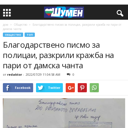
дом
Общество
Благодарствено писмо за полицаи, разкрили кражба на пари от
дамска чанта
ОБЩЕСТВО
ТОП
Благодарствено писмо за
полицаи, разкрили кражба на
пари от дамска чанта
от
redaktor
-
2022/07/29 11:04:58 AM
0
Facebook
Twitter