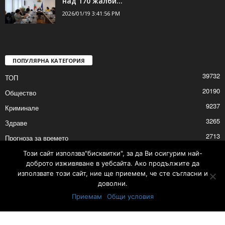
над 170 жалби...
2026/01/19 3:41:56 PM
ПОПУЛЯРНА КАТЕГОРИЯ
39732
ТОП
20190
Общество
9237
Криминале
3265
Здраве
2713
Прогноза за времето
2530
Политика
Този сайт използва"бисквитки", за да Ви осигурим най-
доброто изживяване в уебсайта. Ако продължите да
2529
Култура
използвате този сайт, ние ще приемем, че сте съгласни и
доволни.
Приемам
Общи условия
Контакти
Реклама