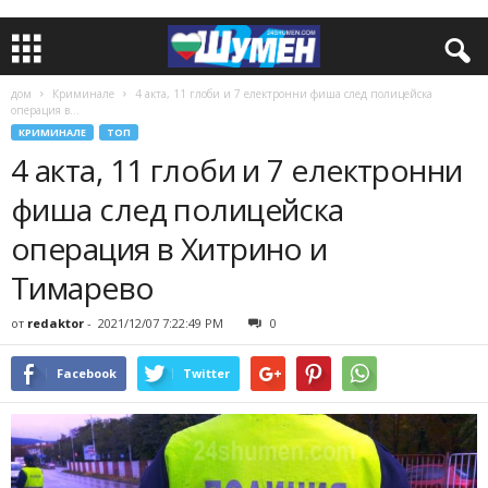
дом
Криминале
4 акта, 11 глоби и 7 електронни фиша след полицейска
операция в...
КРИМИНАЛЕ
ТОП
4 акта, 11 глоби и 7 електронни
фиша след полицейска
операция в Хитрино и
Тимарево
от
redaktor
-
2021/12/07 7:22:49 PM
0
Facebook
Twitter