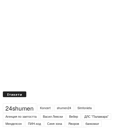
Етикети
24shumen
Koncert
shumen24
Simfonieta
Агенция по заетостта
Васил Левски
Вебер
ДЛС "Паламара"
Менделсон
ПИН-код
Синя зона
Яворов
банкомат