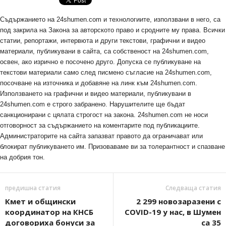
Съдържанието на 24shumen.com и технологиите, използвани в него, са
под закрила на Закона за авторското право и сродните му права. Всички
статии, репортажи, интервюта и други текстови, графични и видео
материали, публикувани в сайта, са собственост на 24shumen.com,
освен, ако изрично е посочено друго. Допуска се публикуване на
текстови материали само след писмено съгласие на 24shumen.com,
посочване на източника и добавяне на линк към 24shumen.com.
Използването на графични и видео материали, публикувани в
24shumen.com е строго забранено. Нарушителите ще бъдат
санкционирани с цялата строгост на закона. 24shumen.com не носи
отговорност за съдържанието на коментарите под публикациите.
Администраторите на сайта запазват правото да ограничават или
блокират публикуването им. Призоваваме ви за толерантност и спазване
на добрия тон.
предишна статия
Следваща статия
Кмет и общински
2 299 новозаразени с
координатор на КНСБ
COVID-19 у нас, в Шумен
договориха бонуси за
са 35