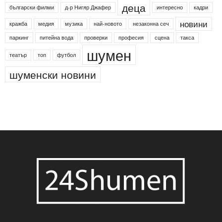
деца
български филми
д-р Нигяр Джафер
интересно
кадри
новини
кражба
медия
музика
най-новото
незаконна сеч
паркинг
питейна вода
проверки
професия
сцена
такса
шумен
театър
топ
футбол
шуменски новини