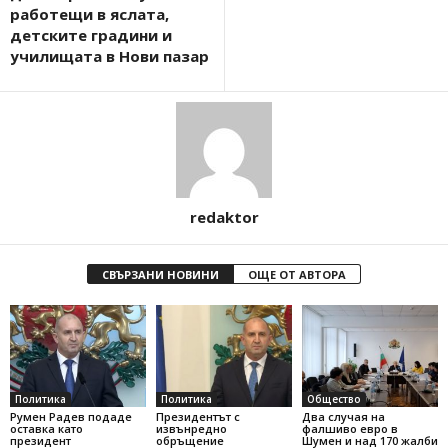
работещи в яслата,
детските градини и
училищата в Нови пазар
redaktor
СВЪРЗАНИ НОВИНИ
ОЩЕ ОТ АВТОРА
Политика
Политика
Общество
Румен Радев подаде
Президентът с
Два случая на
оставка като
извънредно
фалшиво евро в
президент
обръщение
Шумен и над 170 жалби