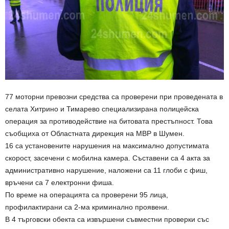
77 моторни превозни средства са проверени при проведената в
селата Хитрино и Тимарево специализирана полицейска
операция за противодействие на битовата престъпност. Това
съобщиха от Областната дирекция на МВР в Шумен.
16 са установените нарушения на максимално допустимата
скорост, засечени с мобилна камера. Съставени са 4 акта за
административно нарушение, наложени са 11 глоби с фиш,
връчени са 7 електронни фиша.
По време на операцията са проверени 95 лица,
профилактирани са 2-ма криминално проявени.
В 4 търговски обекта са извършени съвместни проверки със